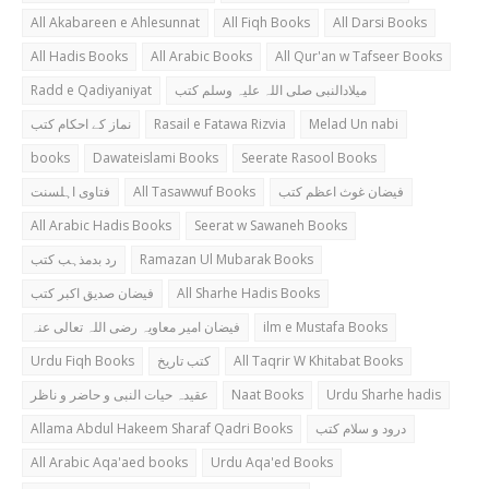
All Akabareen e Ahlesunnat
All Fiqh Books
All Darsi Books
All Hadis Books
All Arabic Books
All Qur'an w Tafseer Books
Radd e Qadiyaniyat
میلادالنبی صلی اللہ علیہ وسلم کتب
نماز کے احکام کتب
Rasail e Fatawa Rizvia
Melad Un nabi
books
Dawateislami Books
Seerate Rasool Books
فتاوی اہلسنت
All Tasawwuf Books
فیضان غوث اعظم کتب
All Arabic Hadis Books
Seerat w Sawaneh Books
رد بدمذہب کتب
Ramazan Ul Mubarak Books
فیضان صدیق اکبر کتب
All Sharhe Hadis Books
فیضان امیر معاویہ رضی اللہ تعالی عنہ
ilm e Mustafa Books
Urdu Fiqh Books
کتب تاریخ
All Taqrir W Khitabat Books
عقیدہ حیات النبی و حاضر و ناظر
Naat Books
Urdu Sharhe hadis
Allama Abdul Hakeem Sharaf Qadri Books
درود و سلام کتب
All Arabic Aqa'aed books
Urdu Aqa'ed Books