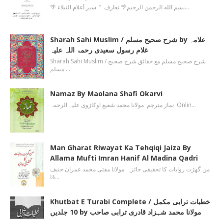
🌴 بسم الله الرحمن الرحیم🌴 تعارف ’’ سیر أعلام النبلاء…
Sharah Sahi Muslim / شرح صحیح مسلم by علامہ
غلام رسول سعیدی رحمۃ اللہ علیہ
Sharah Sahi Muslim / شرح صحیح مسلم مع حقائق شرح صحیح
مسلم …
Namaz By Maolana Shafi Okarvi
نماز مترجم مولانا محمد شفیع اوکاڑوی علیہ الرحمہ Onlin…
Man Gharat Riwayat Ka Tehqiqi Jaiza By
Allama Mufti Imran Hanif Al Madina Qadri
من گھڑت روایات کا تحقیقی جائزہ مولانا مفتی محمد عمران حنیف
قا…
Khutbat E Turabi Complete / خطبات ترابی مکمل
10 جلدیں by مولانا محمد شہزاد قادری ترابی صاحب