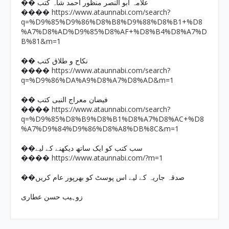
�� علامہ ابو النصر منظور احمد شاہ کتب
https://www.ataunnabi.com/search?
����
q=%D9%85%D9%86%D8%B8%D9%88%D8%B1+%D8
%A7%D8%AD%D9%85%D8%AF+%D8%B4%D8%A7%D
B%81&m=1
�� نکاح و طلاق کتب
https://www.ataunnabi.com/search?
����
q=%D9%86%DA%A9%D8%A7%D8%AD&m=1
�� فیضان معراج النبی کتب
https://www.ataunnabi.com/search?
����
q=%D9%85%D8%B9%D8%B1%D8%A7%D8%AC+%D8
%A7%D9%84%D9%86%D8%A8%DB%8C&m=1
��سب کتب کو ایک ساتھ دیکھنے کے لیے
https://www.ataunnabi.com/?m=1
����
��صدقہ جاریہ کے لیے اس پوسٹ کو بھرپور عام کریں
زوہیب حسن عطاری