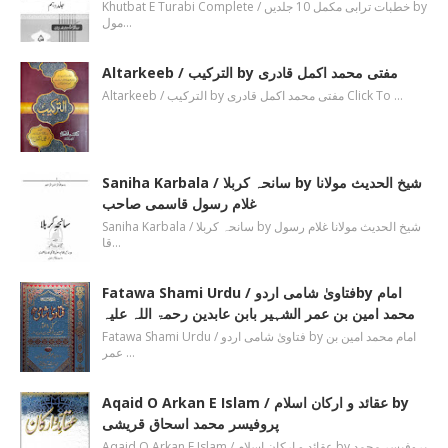
Khutbat E Turabi Complete / خطبات ترابی مکمل 10 جلدیں by
مول…
Altarkeeb / الترکیب by مفتی محمد اکمل قادری
Altarkeeb / الترکیب by مفتی محمد اکمل قادری Click To …
Saniha Karbala / سانحہ کربلا by شیخ الحدیث مولانا
غلام رسول قاسمی صاحب
Saniha Karbala / سانحہ کربلا by شیخ الحدیث مولانا غلام رسول
قا…
Fatawa Shami Urdu / فتاویٰ شامی اردوby امام
محمد امین بن عمر الشہیر بابن عابدین رحمۃ اللہ علیہ
Fatawa Shami Urdu / فتاویٰ شامی اردو by امام محمد امین بن
عمر …
Aqaid O Arkan E Islam / عقائد و ارکان اسلام by
پروفیسر محمد اسحاق قریشی
Aqaid O Arkan E Islam / عقائد و ارکان اسلام by پروفیسر محمد