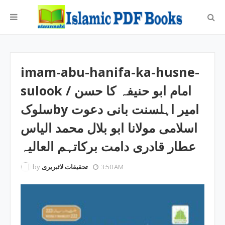
imam-abu-hanifa-ka-husne-
sulook / امام ابو حنیفہ کا حسن
سلوکby امیر اہلسنت بانی دعوت
اسلامی مولانا ابو بلال محمد الیاس
عطار قادری دامت برکاتہم العالیہ
by
تحقیقات لائبریری
3:50 AM