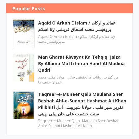
Popular Posts
Aqaid O Arkan E Islam / عقائد و ارکان
اسلام by پروفیسر محمد اسحاق قریشی
Aqaid O Arkan E Islam / عقائد و ارکان اسلام by
پروفیسر محمد …
Man Gharat Riwayat Ka Tehqiqi Jaiza
By Allama Mufti Imran Hanif Al Madina
Qadri
من گھڑت روایات کا تحقیقی جائزہ مولانا مفتی محمد
عمران حنیف قا…
Taqreer-e-Muneer Qalb Maulana Sher
Beshah Ahl-e-Sunnat Hashmat Ali Khan
Pilibhiti تقریر منیر قلب ـ مولانا شیربیشہ اہل
سنت حشمت علی خان پیلی بھیتی
Taqreer-e-Muneer Qalb Maulana Sher Beshah
Ahl-e-Sunnat Hashmat Ali Khan …