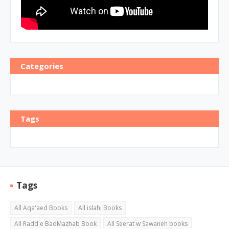
Categories
Tags
Tags
All Aqa'aed Books
All islahi Books
All Radd e BadMazhab Book
All Seerat w Sawaneh books