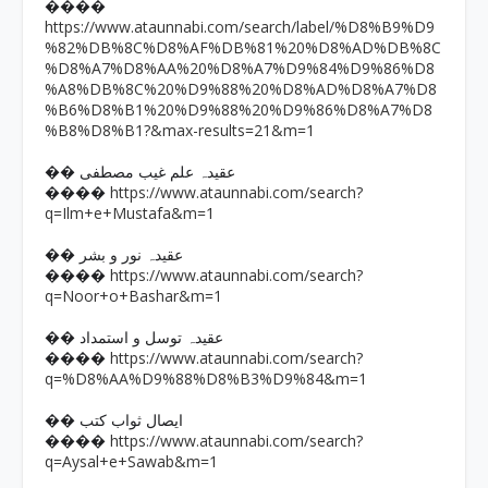
����
https://www.ataunnabi.com/search/label/%D8%B9%D9
%82%DB%8C%D8%AF%DB%81%20%D8%AD%DB%8C
%D8%A7%D8%AA%20%D8%A7%D9%84%D9%86%D8
%A8%DB%8C%20%D9%88%20%D8%AD%D8%A7%D8
%B6%D8%B1%20%D9%88%20%D9%86%D8%A7%D8
%B8%D8%B1?&max-results=21&m=1
�� عقیدہ علم غیب مصطفی
https://www.ataunnabi.com/search?
����
q=Ilm+e+Mustafa&m=1
�� عقیدہ نور و بشر
https://www.ataunnabi.com/search?
����
q=Noor+o+Bashar&m=1
�� عقیدہ توسل و استمداد
https://www.ataunnabi.com/search?
����
q=%D8%AA%D9%88%D8%B3%D9%84&m=1
�� ایصال ثواب کتب
https://www.ataunnabi.com/search?
����
q=Aysal+e+Sawab&m=1