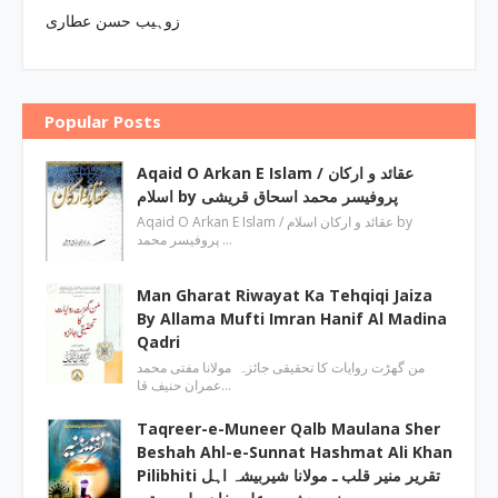
زوہیب حسن عطاری
Popular Posts
Aqaid O Arkan E Islam / عقائد و ارکان
اسلام by پروفیسر محمد اسحاق قریشی
Aqaid O Arkan E Islam / عقائد و ارکان اسلام by
پروفیسر محمد …
Man Gharat Riwayat Ka Tehqiqi Jaiza
By Allama Mufti Imran Hanif Al Madina
Qadri
من گھڑت روایات کا تحقیقی جائزہ مولانا مفتی محمد
عمران حنیف قا…
Taqreer-e-Muneer Qalb Maulana Sher
Beshah Ahl-e-Sunnat Hashmat Ali Khan
Pilibhiti تقریر منیر قلب ـ مولانا شیربیشہ اہل