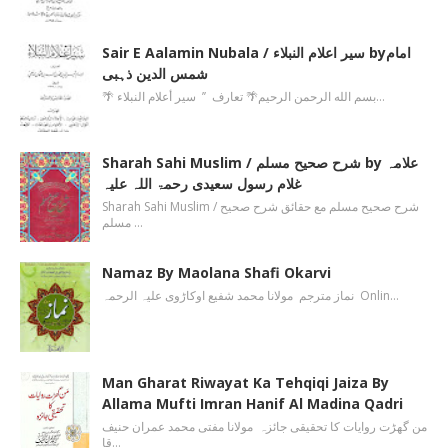
Sair E Aalamin Nubala / سیر اعلام النبلاء byامام
شمس الدین ذہبی
🌴 بسم الله الرحمن الرحیم🌴 تعارف ’’ سیر أعلام النبلاء…
Sharah Sahi Muslim / شرح صحیح مسلم by علامہ
غلام رسول سعیدی رحمۃ اللہ علیہ
Sharah Sahi Muslim / شرح صحیح مسلم مع حقائق شرح صحیح
مسلم …
Namaz By Maolana Shafi Okarvi
نماز مترجم مولانا محمد شفیع اوکاڑوی علیہ الرحمہ Onlin…
Man Gharat Riwayat Ka Tehqiqi Jaiza By
Allama Mufti Imran Hanif Al Madina Qadri
من گھڑت روایات کا تحقیقی جائزہ مولانا مفتی محمد عمران حنیف
قا…