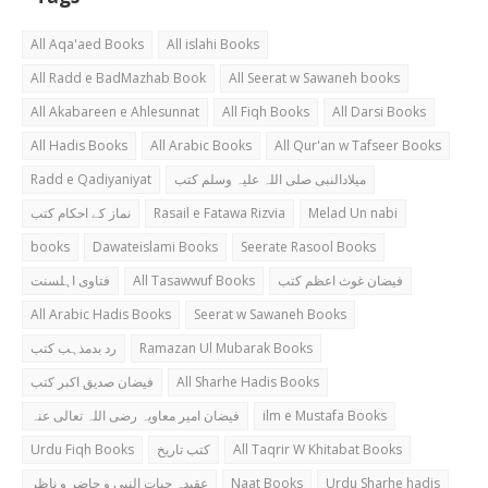
All Aqa'aed Books
All islahi Books
All Radd e BadMazhab Book
All Seerat w Sawaneh books
All Akabareen e Ahlesunnat
All Fiqh Books
All Darsi Books
All Hadis Books
All Arabic Books
All Qur'an w Tafseer Books
Radd e Qadiyaniyat
میلادالنبی صلی اللہ علیہ وسلم کتب
نماز کے احکام کتب
Rasail e Fatawa Rizvia
Melad Un nabi
books
Dawateislami Books
Seerate Rasool Books
فتاوی اہلسنت
All Tasawwuf Books
فیضان غوث اعظم کتب
All Arabic Hadis Books
Seerat w Sawaneh Books
رد بدمذہب کتب
Ramazan Ul Mubarak Books
فیضان صدیق اکبر کتب
All Sharhe Hadis Books
فیضان امیر معاویہ رضی اللہ تعالی عنہ
ilm e Mustafa Books
Urdu Fiqh Books
کتب تاریخ
All Taqrir W Khitabat Books
عقیدہ حیات النبی و حاضر و ناظر
Naat Books
Urdu Sharhe hadis