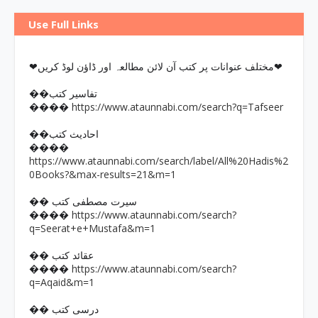
Use Full Links
❤مختلف عنوانات پر کتب آن لائن مطالعہ اور ڈاؤن لوڈ کریں❤
��تفاسیر کتب
https://www.ataunnabi.com/search?q=Tafseer
����
��احادیث کتب
����
https://www.ataunnabi.com/search/label/All%20Hadis%2
0Books?&max-results=21&m=1
�� سیرت مصطفی کتب
https://www.ataunnabi.com/search?
����
q=Seerat+e+Mustafa&m=1
�� عقائد کتب
https://www.ataunnabi.com/search?
����
q=Aqaid&m=1
�� درسی کتب