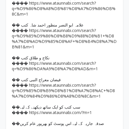
https://www.ataunnabi.com/search?
����
q=%D9%86%D8%A8%DB%81%D8%A7%D9%86%DB%
8C&m=1
�� علامہ ابو النصر منظور احمد شاہ کتب
https://www.ataunnabi.com/search?
����
q=%D9%85%D9%86%D8%B8%D9%88%D8%B1+%D8
%A7%D8%AD%D9%85%D8%AF+%D8%B4%D8%A7%D
B%81&m=1
�� نکاح و طلاق کتب
https://www.ataunnabi.com/search?
����
q=%D9%86%DA%A9%D8%A7%D8%AD&m=1
�� فیضان معراج النبی کتب
https://www.ataunnabi.com/search?
����
q=%D9%85%D8%B9%D8%B1%D8%A7%D8%AC+%D8
%A7%D9%84%D9%86%D8%A8%DB%8C&m=1
��سب کتب کو ایک ساتھ دیکھنے کے لیے
https://www.ataunnabi.com/?m=1
����
��صدقہ جاریہ کے لیے اس پوسٹ کو بھرپور عام کریں