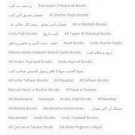
رد بدمذہب کتب
Ramazan Ul Mubarak Books
فیضان صدیق اکبر کتب
All Sharhe Hadis Books
فیضان امیر معاویہ رضی اللہ تعالی عنہ
ilm e Mustafa Books
Urdu Fiqh Books
کتب تاریخ
All Taqrir W Khitabat Books
عقیدہ حیات النبی و حاضر و ناظر
Naat Books
Urdu Sharhe hadis
Allama Abdul Hakeem Sharaf Qadri Books
درود و سلام کتب
All Arabic Aqa'aed books
Urdu Aqa'ed Books
شیخ الحدیث مولانا غلام رسول قاسمی صاحب کتب
All Urdu Tafseer Books
All Maqalat
All tafseer Books
Mas'ala Noor o Bashar Books
All Naat w Diwaan
All Maahname
Islamiyat
Arabic Fiqh Books
All Number
All Mantiq Books
Maahnama Kanzul Iman
مسلک آن لائن شمارہ
Mazameen
Hadis Books
Urdu Taswwuf Books
All Qur'an w Tafseer Book
Sah Mahi Pegham e Nipal