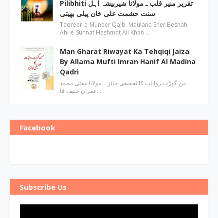
Pilibhiti تقریر منیر قلب ـ مولانا شیربیشہ اہل
سنت حشمت علی خان پیلی بھیتی
Taqreer-e-Muneer Qalb Maulana Sher Beshah
Ahl-e-Sunnat Hashmat Ali Khan …
Man Gharat Riwayat Ka Tehqiqi Jaiza
By Allama Mufti Imran Hanif Al Madina
Qadri
من گھڑت روایات کا تحقیقی جائزہ مولانا مفتی محمد
عمران حنیف قا…
Facebook
Subscribe Us