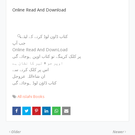
Online Read And Download
🔍کتاب ڈاون لوڈ کرنے کے لیئے
جب آپ
Online Read And DownLoad
پر کلک کرینگے تو کتاب اوپن ہوجائے گی
اوپر جو ⬇ تیر کا نشان ہے
اس پر کلک کرنے سے
ان شاءاللہ عزوجل
کتاب ڈاؤن لوڈ ہوجائے گی
All islahi Books
Older
Newer