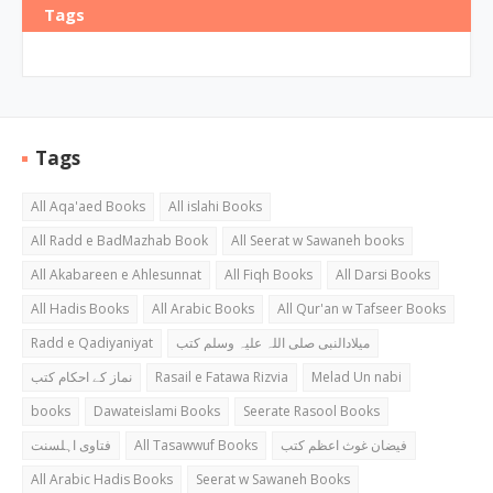
Tags
Tags
All Aqa'aed Books
All islahi Books
All Radd e BadMazhab Book
All Seerat w Sawaneh books
All Akabareen e Ahlesunnat
All Fiqh Books
All Darsi Books
All Hadis Books
All Arabic Books
All Qur'an w Tafseer Books
Radd e Qadiyaniyat
میلادالنبی صلی اللہ علیہ وسلم کتب
نماز کے احکام کتب
Rasail e Fatawa Rizvia
Melad Un nabi
books
Dawateislami Books
Seerate Rasool Books
فتاوی اہلسنت
All Tasawwuf Books
فیضان غوث اعظم کتب
All Arabic Hadis Books
Seerat w Sawaneh Books