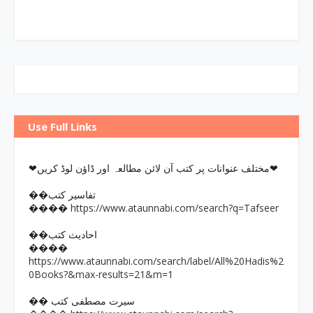
Use Full Links
❤مختلف عنوانات پر کتب آن لائن مطالعہ اور ڈاؤن لوڈ کریں❤
��تفاسیر کتب
https://www.ataunnabi.com/search?q=Tafseer
����
��احادیث کتب
����
https://www.ataunnabi.com/search/label/All%20Hadis%2
0Books?&max-results=21&m=1
�� سیرت مصطفی کتب