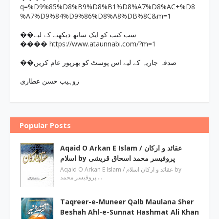
q=%D9%85%D8%B9%D8%B1%D8%A7%D8%AC+%D8
%A7%D9%84%D9%86%D8%A8%DB%8C&m=1
��سب کتب کو ایک ساتھ دیکھنے کے لیے
https://www.ataunnabi.com/?m=1
����
��صدقہ جاریہ کے لیے اس پوسٹ کو بھرپور عام کریں
زوہیب حسن عطاری
Popular Posts
Aqaid O Arkan E Islam / عقائد و ارکان
اسلام by پروفیسر محمد اسحاق قریشی
Aqaid O Arkan E Islam / عقائد و ارکان اسلام by
پروفیسر محمد …
Taqreer-e-Muneer Qalb Maulana Sher
Beshah Ahl-e-Sunnat Hashmat Ali Khan