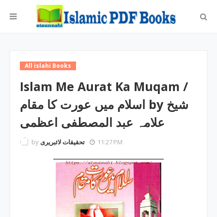
All islahi Books
Islam Me Aurat Ka Muqam /
اسلام میں عورت کا مقام by شیخ
علامہ عبد المصطفی اعظمی
by
تحقیقات لائبریری
11:27 PM