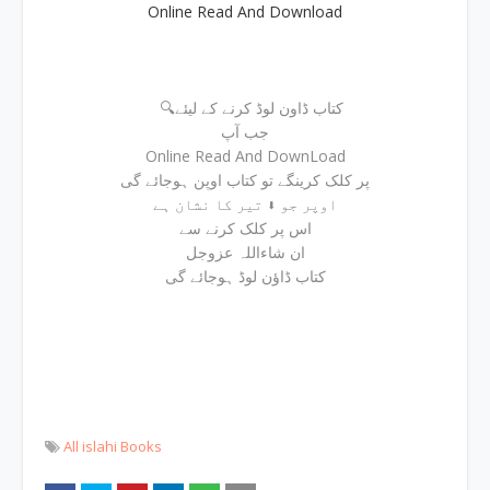
Online Read And Download
🔍کتاب ڈاون لوڈ کرنے کے لیئے
جب آپ
Online Read And DownLoad
پر کلک کرینگے تو کتاب اوپن ہوجائے گی
اوپر جو ⬇ تیر کا نشان ہے
اس پر کلک کرنے سے
ان شاءاللہ عزوجل
کتاب ڈاؤن لوڈ ہوجائے گی
All islahi Books