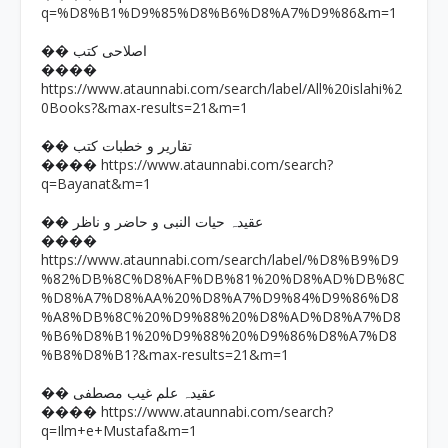
q=%D8%B1%D9%85%D8%B6%D8%A7%D9%86&m=1
�� اصلاحی کتب
����
https://www.ataunnabi.com/search/label/All%20islahi%2
0Books?&max-results=21&m=1
�� تقاریر و خطبات کتب
https://www.ataunnabi.com/search?
����
q=Bayanat&m=1
�� عقیدہ حیات النبی و حاضر و ناظر
����
https://www.ataunnabi.com/search/label/%D8%B9%D9
%82%DB%8C%D8%AF%DB%81%20%D8%AD%DB%8C
%D8%A7%D8%AA%20%D8%A7%D9%84%D9%86%D8
%A8%DB%8C%20%D9%88%20%D8%AD%D8%A7%D8
%B6%D8%B1%20%D9%88%20%D9%86%D8%A7%D8
%B8%D8%B1?&max-results=21&m=1
�� عقیدہ علم غیب مصطفی
https://www.ataunnabi.com/search?
����
q=Ilm+e+Mustafa&m=1