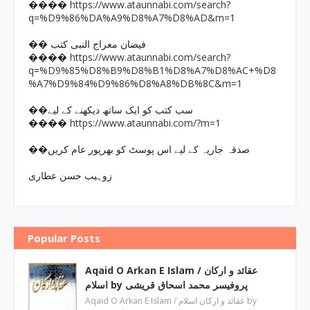
https://www.ataunnabi.com/search?
����
q=%D9%86%DA%A9%D8%A7%D8%AD&m=1
�� فیضان معراج النبی کتب
https://www.ataunnabi.com/search?
����
q=%D9%85%D8%B9%D8%B1%D8%A7%D8%AC+%D8
%A7%D9%84%D9%86%D8%A8%DB%8C&m=1
��سب کتب کو ایک ساتھ دیکھنے کے لیے
https://www.ataunnabi.com/?m=1
����
��صدقہ جاریہ کے لیے اس پوسٹ کو بھرپور عام کریں
زوہیب حسن عطاری
Popular Posts
Aqaid O Arkan E Islam / عقائد و ارکان
اسلام by پروفیسر محمد اسحاق قریشی
Aqaid O Arkan E Islam / عقائد و ارکان اسلام by