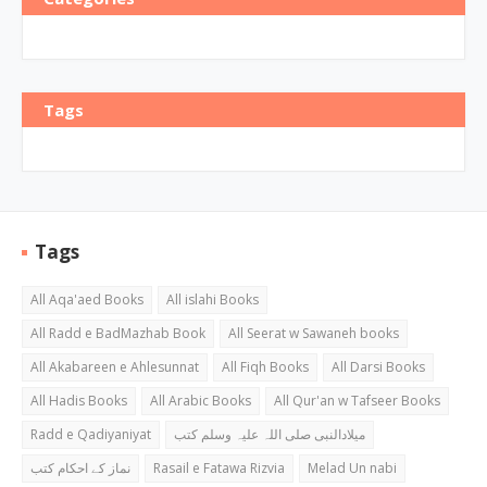
Tags
Tags
All Aqa'aed Books
All islahi Books
All Radd e BadMazhab Book
All Seerat w Sawaneh books
All Akabareen e Ahlesunnat
All Fiqh Books
All Darsi Books
All Hadis Books
All Arabic Books
All Qur'an w Tafseer Books
Radd e Qadiyaniyat
میلادالنبی صلی اللہ علیہ وسلم کتب
نماز کے احکام کتب
Rasail e Fatawa Rizvia
Melad Un nabi