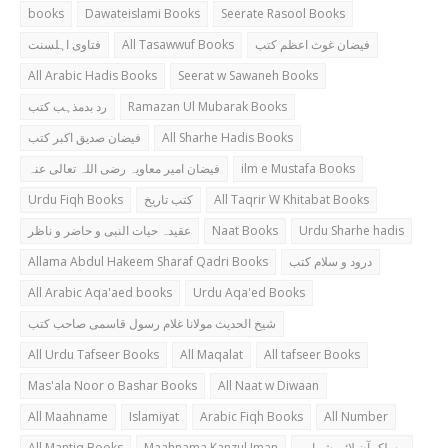
books
Dawateislami Books
Seerate Rasool Books
فتاوی اہلسنت
All Tasawwuf Books
فیضان غوث اعظم کتب
All Arabic Hadis Books
Seerat w Sawaneh Books
رد بدمذہب کتب
Ramazan Ul Mubarak Books
فیضان صدیق اکبر کتب
All Sharhe Hadis Books
فیضان امیر معاویہ رضی اللہ تعالی عنہ
ilm e Mustafa Books
Urdu Fiqh Books
کتب تاریخ
All Taqrir W Khitabat Books
عقیدہ حیات النبی و حاضر و ناظر
Naat Books
Urdu Sharhe hadis
Allama Abdul Hakeem Sharaf Qadri Books
درود و سلام کتب
All Arabic Aqa'aed books
Urdu Aqa'ed Books
شیخ الحدیث مولانا غلام رسول قاسمی صاحب کتب
All Urdu Tafseer Books
All Maqalat
All tafseer Books
Mas'ala Noor o Bashar Books
All Naat w Diwaan
All Maahname
Islamiyat
Arabic Fiqh Books
All Number
All Mantiq Books
Maahnama Kanzul Iman
مسلک آن لائن شمارہ