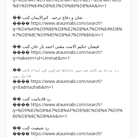
%81%D9%84%D8%B3%D9%86%D8%AA&m=1
�� شان و دفاع ترجمہ کنزالایمان کتب
https://www.ataunnabi.com/search?
����
q=%DA%A9%D9%86%D8%B2%D8%A7%D9%84%D8%
A7%DB%8C%D9%85%D8%A7%D9%86&m=1
�� فیضان حکیم الامت مفتی احمد یار خان کتب
https://www.ataunnabi.com/search?
����
q=Hakeem+ul+Ummat&m=1
�� رد بدمذہب کتب جس میں مختلف فرقوں کی تمام کتب
شامل ہیں
https://www.ataunnabi.com/search?
����
q=Badmazhab&m=1
�� رد قادیانیت کتب
https://www.ataunnabi.com/search?
����
q=%D9%82%D8%A7%D8%AF%DB%8C%D8%A7%D9%
86%DB%8C%D8%AA&m=1
�� رد شیعیت کتب
https://www.ataunnabi.com/search?
����