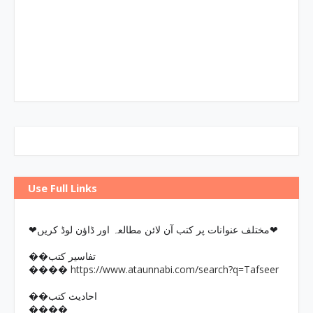
Use Full Links
❤مختلف عنوانات پر کتب آن لائن مطالعہ اور ڈاؤن لوڈ کریں❤
��تفاسیر کتب
https://www.ataunnabi.com/search?q=Tafseer
����
��احادیث کتب
����