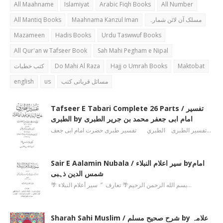
All Maahname
Islamiyat
Arabic Fiqh Books
All Number
All Mantiq Books
Maahnama Kanzul Iman
مسلک آن لائن شمارہ
Mazameen
Hadis Books
Urdu Taswwuf Books
All Qur'an w Tafseer Book
Sah Mahi Pegham e Nipal
کتب خطبات
Do Mahi Al Raza
Hajj o Umrah Books
Maktobat
english
us
مسائل قربانی کتب
Tafseer E Tabari Complete 26 Parts / تفسیر
الطبری by امام ابی جعفر محمد بن جریر الطبری
تفسیر الطبری الطبري تفسیر طبری حضرت امام ابی جعف…
Sair E Aalamin Nubala / سیر اعلام النبلاء byامام
شمس الدین ذہبی
🌴 بسم الله الرحمن الرحیم🌴 تعارف ’’ سیر أعلام النبلاء…
Sharah Sahi Muslim / شرح صحیح مسلم by علامہ