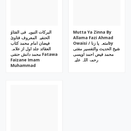
البرکات النبویہ فی الفتاوٰ
Mutta Ya Zinna By
الحنفیہ المعروف فتاویٰ
Allama Fazi Ahmad
Owaisi ‎/ متعہ یا زناby
فیضان امام محمد کتاب
العقائد جلد اول از علامہ
محمد فیض احمد اویسی
محمد دانش حنفی Fatawa
Faizane Imam
رحمۃ اللہ علیہ
Muhammad