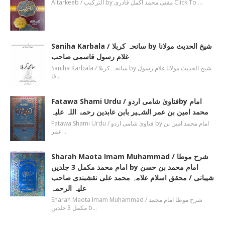
Altarkeeb / الترکیب by مفتی محمد اکمل قادری Click To …
Saniha Karbala / سانحہ کربلا by شیخ الحدیث مولانا
غلام رسول قاسمی صاحب
Saniha Karbala / سانحہ کربلا by شیخ الحدیث مولانا غلام رسول
قا…
Fatawa Shami Urdu / فتاویٰ شامی اردوby امام
محمد امین بن عمر الشہیر بابن عابدین رحمۃ اللہ علیہ
Fatawa Shami Urdu / فتاویٰ شامی اردو by امام محمد امین بن
عمر …
Sharah Maota Imam Muhammad / شرح موطا
امام محمد مکمل 3 جلدیں by امام محمد بن حسن
شیبانی / محقق اسلام علامہ محمد علی نقشبندی صاحب
علیہ الرحمہ
Sharah Maota Imam Muhammad / شرح موطا امام محمد
مکمل 3 جلدیں b…