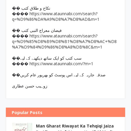
�� نکاح و طلاق کتب
https://www.ataunnabi.com/search?
����
q=%D9%86%DA%A9%D8%A7%D8%AD&m=1
�� فیضان معراج النبی کتب
https://www.ataunnabi.com/search?
����
q=%D9%85%D8%B9%D8%B1%D8%A7%D8%AC+%D8
%A7%D9%84%D9%86%D8%A8%DB%8C&m=1
��سب کتب کو ایک ساتھ دیکھنے کے لیے
https://www.ataunnabi.com/?m=1
����
��صدقہ جاریہ کے لیے اس پوسٹ کو بھرپور عام کریں
زوہیب حسن عطاری
Popular Posts
Man Gharat Riwayat Ka Tehqiqi Jaiza