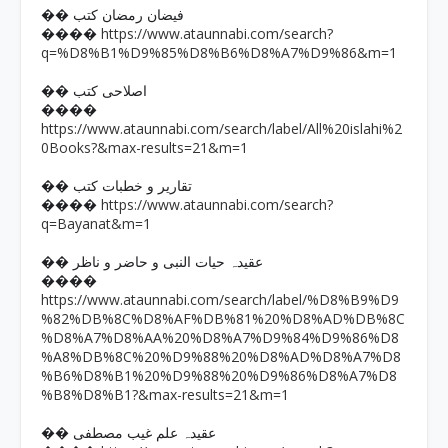
�� فیضان رمضان کتب
https://www.ataunnabi.com/search?
����
q=%D8%B1%D9%85%D8%B6%D8%A7%D9%86&m=1
�� اصلاحی کتب
����
https://www.ataunnabi.com/search/label/All%20islahi%2
0Books?&max-results=21&m=1
�� تقاریر و خطبات کتب
https://www.ataunnabi.com/search?
����
q=Bayanat&m=1
�� عقیدہ حیات النبی و حاضر و ناظر
����
https://www.ataunnabi.com/search/label/%D8%B9%D9
%82%DB%8C%D8%AF%DB%81%20%D8%AD%DB%8C
%D8%A7%D8%AA%20%D8%A7%D9%84%D9%86%D8
%A8%DB%8C%20%D9%88%20%D8%AD%D8%A7%D8
%B6%D8%B1%20%D9%88%20%D9%86%D8%A7%D8
%B8%D8%B1?&max-results=21&m=1
�� عقیدہ علم غیب مصطفی