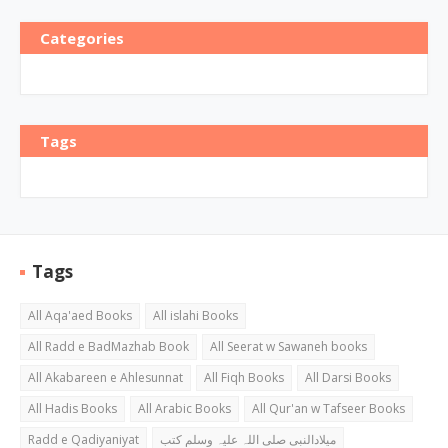
Categories
Tags
Tags
All Aqa'aed Books
All islahi Books
All Radd e BadMazhab Book
All Seerat w Sawaneh books
All Akabareen e Ahlesunnat
All Fiqh Books
All Darsi Books
All Hadis Books
All Arabic Books
All Qur'an w Tafseer Books
Radd e Qadiyaniyat
میلادالنبی صلی اللہ علیہ وسلم کتب