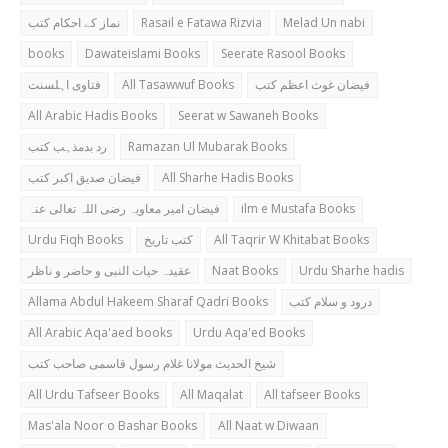
نماز کے احکام کتب
Rasail e Fatawa Rizvia
Melad Un nabi
books
Dawateislami Books
Seerate Rasool Books
فتاوی اہلسنت
All Tasawwuf Books
فیضان غوث اعظم کتب
All Arabic Hadis Books
Seerat w Sawaneh Books
رد بدمذہب کتب
Ramazan Ul Mubarak Books
فیضان صدیق اکبر کتب
All Sharhe Hadis Books
فیضان امیر معاویہ رضی اللہ تعالی عنہ
ilm e Mustafa Books
Urdu Fiqh Books
کتب تاریخ
All Taqrir W Khitabat Books
عقیدہ حیات النبی و حاضر و ناظر
Naat Books
Urdu Sharhe hadis
Allama Abdul Hakeem Sharaf Qadri Books
درود و سلام کتب
All Arabic Aqa'aed books
Urdu Aqa'ed Books
شیخ الحدیث مولانا غلام رسول قاسمی صاحب کتب
All Urdu Tafseer Books
All Maqalat
All tafseer Books
Mas'ala Noor o Bashar Books
All Naat w Diwaan