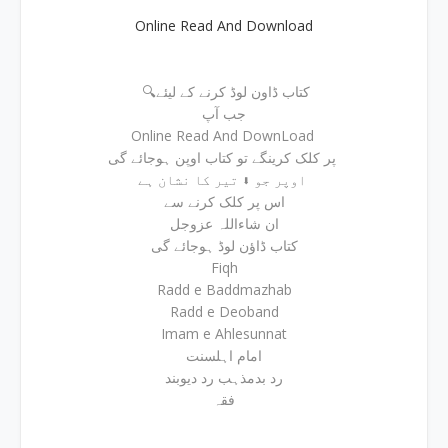
Online Read And Download
🔍کتاب ڈاون لوڈ کرنے کے لیئے
جب آپ
Online Read And DownLoad
پر کلک کرینگے تو کتاب اوپن ہوجائے گی
اوپر جو ⬇ تیر کا نشان ہے
اس پر کلک کرنے سے
ان شاءاللہ عزوجل
کتاب ڈاؤن لوڈ ہوجائے گی
Fiqh
Radd e Baddmazhab
Radd e Deoband
Imam e Ahlesunnat
امام اہلسنت
رد بدمذہب رد دیوبند
فقہ