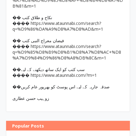
%A7%D8%AD%D9%85%D8%AF+%D8%B4%D8%A7%D
B%81&m=1
�� نکاح و طلاق کتب
https://www.ataunnabi.com/search?
����
q=%D9%86%DA%A9%D8%A7%D8%AD&m=1
�� فیضان معراج النبی کتب
https://www.ataunnabi.com/search?
����
q=%D9%85%D8%B9%D8%B1%D8%A7%D8%AC+%D8
%A7%D9%84%D9%86%D8%A8%DB%8C&m=1
��سب کتب کو ایک ساتھ دیکھنے کے لیے
https://www.ataunnabi.com/?m=1
����
��صدقہ جاریہ کے لیے اس پوسٹ کو بھرپور عام کریں
زوہیب حسن عطاری
Popular Posts