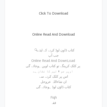
Click To Download
Online Read And Download
🔍کتاب ڈاون لوڈ کرنے کے لیئے
جب آپ
Online Read And DownLoad
پر کلک کرینگے تو کتاب اوپن ہوجائے گی
اوپر جو ⬇ تیر کا نشان ہے
اس پر کلک کرنے سے
ان شاءاللہ عزوجل
کتاب ڈاؤن لوڈ ہوجائے گی
Fiqh
فقہ