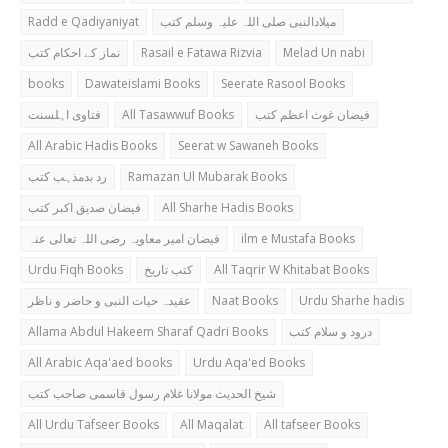
Radd e Qadiyaniyat
میلادالنبی صلی اللہ علیہ وسلم کتب
نماز کے احکام کتب
Rasail e Fatawa Rizvia
Melad Un nabi
books
Dawateislami Books
Seerate Rasool Books
فتاوی اہلسنت
All Tasawwuf Books
فیضان غوث اعظم کتب
All Arabic Hadis Books
Seerat w Sawaneh Books
رد بدمذہب کتب
Ramazan Ul Mubarak Books
فیضان صدیق اکبر کتب
All Sharhe Hadis Books
فیضان امیر معاویہ رضی اللہ تعالی عنہ
ilm e Mustafa Books
Urdu Fiqh Books
کتب تاریخ
All Taqrir W Khitabat Books
عقیدہ حیات النبی و حاضر و ناظر
Naat Books
Urdu Sharhe hadis
Allama Abdul Hakeem Sharaf Qadri Books
درود و سلام کتب
All Arabic Aqa'aed books
Urdu Aqa'ed Books
شیخ الحدیث مولانا غلام رسول قاسمی صاحب کتب
All Urdu Tafseer Books
All Maqalat
All tafseer Books