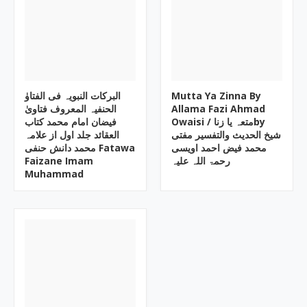
البرکات النبویہ فی الفتاوٰ
Mutta Ya Zinna By
الحنفیہ المعروف فتاویٰ
Allama Fazi Ahmad
Owaisi ‎/ متعہ یا زناby
فیضان امام محمد کتاب
العقائد جلد اول از علامہ
محمد فیض احمد اویسی
محمد دانش حنفی Fatawa
Faizane Imam
رحمۃ اللہ علیہ
Muhammad