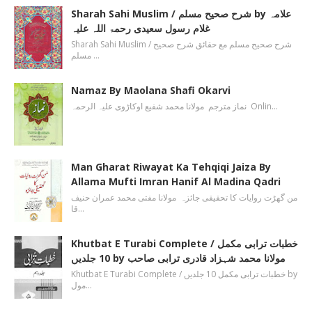
Sharah Sahi Muslim / شرح صحیح مسلم by علامہ
غلام رسول سعیدی رحمۃ اللہ علیہ
Sharah Sahi Muslim / شرح صحیح مسلم مع حقائق شرح صحیح
مسلم …
Namaz By Maolana Shafi Okarvi
نماز مترجم مولانا محمد شفیع اوکاڑوی علیہ الرحمہ Onlin…
Man Gharat Riwayat Ka Tehqiqi Jaiza By
Allama Mufti Imran Hanif Al Madina Qadri
من گھڑت روایات کا تحقیقی جائزہ مولانا مفتی محمد عمران حنیف
قا…
Khutbat E Turabi Complete / خطبات ترابی مکمل
10 جلدیں by مولانا محمد شہزاد قادری ترابی صاحب
Khutbat E Turabi Complete / خطبات ترابی مکمل 10 جلدیں by
مول…