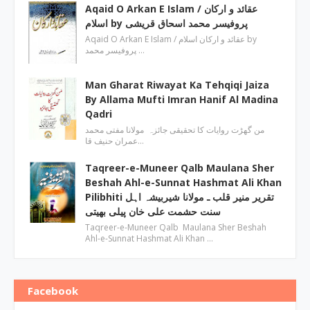
Aqaid O Arkan E Islam / عقائد و ارکان
اسلام by پروفیسر محمد اسحاق قریشی
Aqaid O Arkan E Islam / عقائد و ارکان اسلام by
پروفیسر محمد …
Man Gharat Riwayat Ka Tehqiqi Jaiza
By Allama Mufti Imran Hanif Al Madina
Qadri
من گھڑت روایات کا تحقیقی جائزہ مولانا مفتی محمد
عمران حنیف قا…
Taqreer-e-Muneer Qalb Maulana Sher
Beshah Ahl-e-Sunnat Hashmat Ali Khan
Pilibhiti تقریر منیر قلب ـ مولانا شیربیشہ اہل
سنت حشمت علی خان پیلی بھیتی
Taqreer-e-Muneer Qalb Maulana Sher Beshah
Ahl-e-Sunnat Hashmat Ali Khan …
Facebook