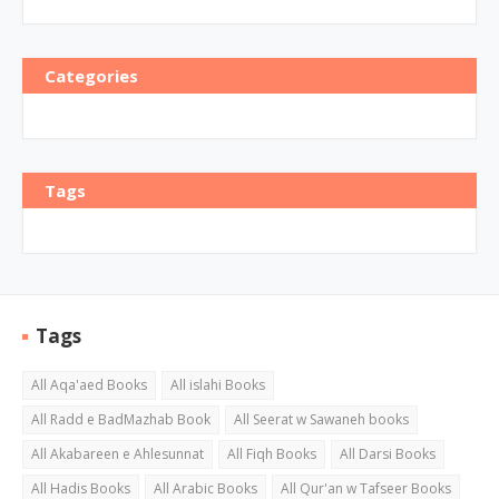
Categories
Tags
Tags
All Aqa'aed Books
All islahi Books
All Radd e BadMazhab Book
All Seerat w Sawaneh books
All Akabareen e Ahlesunnat
All Fiqh Books
All Darsi Books
All Hadis Books
All Arabic Books
All Qur'an w Tafseer Books