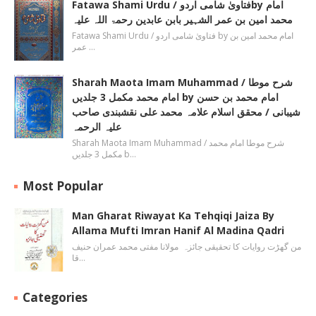
Fatawa Shami Urdu / فتاویٰ شامی اردوby امام
محمد امین بن عمر الشہیر بابن عابدین رحمۃ اللہ علیہ
Fatawa Shami Urdu / فتاویٰ شامی اردو by امام محمد امین بن
عمر …
Sharah Maota Imam Muhammad / شرح موطا
امام محمد مکمل 3 جلدیں by امام محمد بن حسن
شیبانی / محقق اسلام علامہ محمد علی نقشبندی صاحب
علیہ الرحمہ
Sharah Maota Imam Muhammad / شرح موطا امام محمد
مکمل 3 جلدیں b…
Most Popular
Man Gharat Riwayat Ka Tehqiqi Jaiza By
Allama Mufti Imran Hanif Al Madina Qadri
من گھڑت روایات کا تحقیقی جائزہ مولانا مفتی محمد عمران حنیف
قا…
Categories