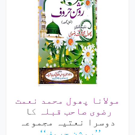
مولانا پھول محمد نعمت
رضوی صاحب قبلہ
ک
ا
دوسرا نعتیہ مجموعہ
’’روشن حروف‘‘۔