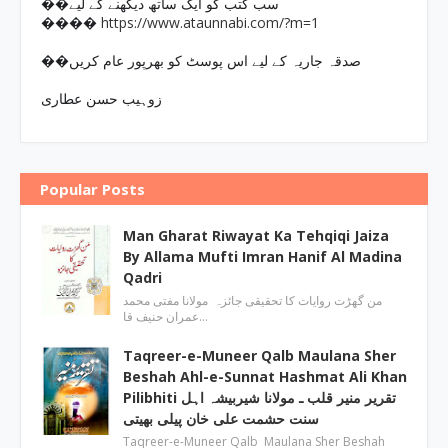
��سب کتب کو ایک ساتھ دیکھنے کے لیے
https://www.ataunnabi.com/?m=1
����
��صدقہ جاریہ کے لیے اس پوسٹ کو بھرپور عام کریں
زوہیب حسن عطاری
Popular Posts
Man Gharat Riwayat Ka Tehqiqi Jaiza
By Allama Mufti Imran Hanif Al Madina
Qadri
من گھڑت روایات کا تحقیقی جائزہ مولانا مفتی محمد
عمران حنیف قا…
Taqreer-e-Muneer Qalb Maulana Sher
Beshah Ahl-e-Sunnat Hashmat Ali Khan
Pilibhiti تقریر منیر قلب ـ مولانا شیربیشہ اہل
سنت حشمت علی خان پیلی بھیتی
Taqreer-e-Muneer Qalb Maulana Sher Beshah