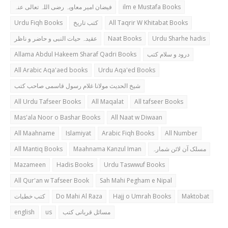
فیضان امیر معاویہ رضی اللہ تعالی عنہ
ilm e Mustafa Books
Urdu Fiqh Books
کتب تاریخ
All Taqrir W Khitabat Books
عقیدہ حیات النبی و حاضر و ناظر
Naat Books
Urdu Sharhe hadis
Allama Abdul Hakeem Sharaf Qadri Books
درود و سلام کتب
All Arabic Aqa'aed books
Urdu Aqa'ed Books
شیخ الحدیث مولانا غلام رسول قاسمی صاحب کتب
All Urdu Tafseer Books
All Maqalat
All tafseer Books
Mas'ala Noor o Bashar Books
All Naat w Diwaan
All Maahname
Islamiyat
Arabic Fiqh Books
All Number
All Mantiq Books
Maahnama Kanzul Iman
مسلک آن لائن شمارہ
Mazameen
Hadis Books
Urdu Taswwuf Books
All Qur'an w Tafseer Book
Sah Mahi Pegham e Nipal
کتب خطبات
Do Mahi Al Raza
Hajj o Umrah Books
Maktobat
english
us
مسائل قربانی کتب