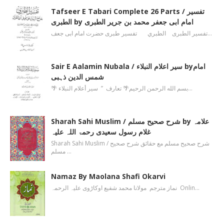
Tafseer E Tabari Complete 26 Parts / تفسیر
الطبری by امام ابی جعفر محمد بن جریر الطبری
تفسیر الطبری الطبري تفسیر طبری حضرت امام ابی جعف…
Sair E Aalamin Nubala / سیر اعلام النبلاء byامام
شمس الدین ذہبی
🌴 بسم الله الرحمن الرحیم🌴 تعارف ’’ سیر أعلام النبلاء…
Sharah Sahi Muslim / شرح صحیح مسلم by علامہ
غلام رسول سعیدی رحمۃ اللہ علیہ
Sharah Sahi Muslim / شرح صحیح مسلم مع حقائق شرح صحیح
مسلم …
Namaz By Maolana Shafi Okarvi
نماز مترجم مولانا محمد شفیع اوکاڑوی علیہ الرحمہ Onlin…