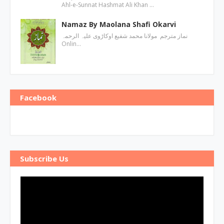
Ahl-e-Sunnat Hashmat Ali Khan …
Namaz By Maolana Shafi Okarvi
نماز مترجم مولانا محمد شفیع اوکاڑوی علیہ الرحمہ
Onlin…
Facebook
Subscribe Us