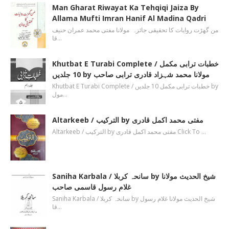
Man Gharat Riwayat Ka Tehqiqi Jaiza By
Allama Mufti Imran Hanif Al Madina Qadri
من گھڑت روایات کا تحقیقی جائزہ مولانا مفتی محمد عمران حنیف
قا…
Khutbat E Turabi Complete / خطبات ترابی مکمل
10 جلدیں by مولانا محمد شہزاد قادری ترابی صاحب
Khutbat E Turabi Complete / خطبات ترابی مکمل 10 جلدیں by
مول…
Altarkeeb / الترکیب by مفتی محمد اکمل قادری
Altarkeeb / الترکیب by مفتی محمد اکمل قادری Click To …
Saniha Karbala / سانحہ کربلا by شیخ الحدیث مولانا
غلام رسول قاسمی صاحب
Saniha Karbala / سانحہ کربلا by شیخ الحدیث مولانا غلام رسول
قا…