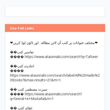
Use Full Links
❤مختلف عنوانات پر کتب آن لائن مطالعہ اور ڈاؤن لوڈ کریں❤
��تفاسیر کتب
https://www.ataunnabi.com/search?q=Tafseer
����
��احادیث کتب
����
https://www.ataunnabi.com/search/label/All%20Hadis%2
0Books?&max-results=21&m=1
�� سیرت مصطفی کتب
https://www.ataunnabi.com/search?
����
q=Seerat+e+Mustafa&m=1
�� عقائد کتب