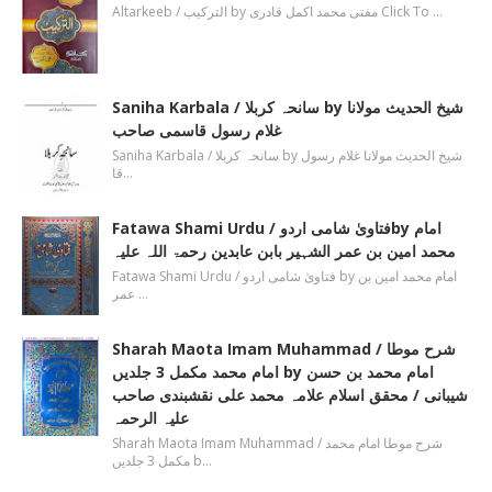
Altarkeeb / الترکیب by مفتی محمد اکمل قادری Click To …
Saniha Karbala / سانحہ کربلا by شیخ الحدیث مولانا
غلام رسول قاسمی صاحب
Saniha Karbala / سانحہ کربلا by شیخ الحدیث مولانا غلام رسول
قا…
Fatawa Shami Urdu / فتاویٰ شامی اردوby امام
محمد امین بن عمر الشہیر بابن عابدین رحمۃ اللہ علیہ
Fatawa Shami Urdu / فتاویٰ شامی اردو by امام محمد امین بن
عمر …
Sharah Maota Imam Muhammad / شرح موطا
امام محمد مکمل 3 جلدیں by امام محمد بن حسن
شیبانی / محقق اسلام علامہ محمد علی نقشبندی صاحب
علیہ الرحمہ
Sharah Maota Imam Muhammad / شرح موطا امام محمد
مکمل 3 جلدیں b…