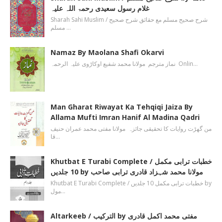
غلام رسول سعیدی رحمۃ اللہ علیہ
Sharah Sahi Muslim / شرح صحیح مسلم مع حقائق شرح صحیح
مسلم …
Namaz By Maolana Shafi Okarvi
نماز مترجم مولانا محمد شفیع اوکاڑوی علیہ الرحمہ Onlin…
Man Gharat Riwayat Ka Tehqiqi Jaiza By
Allama Mufti Imran Hanif Al Madina Qadri
من گھڑت روایات کا تحقیقی جائزہ مولانا مفتی محمد عمران حنیف
قا…
Khutbat E Turabi Complete / خطبات ترابی مکمل
10 جلدیں by مولانا محمد شہزاد قادری ترابی صاحب
Khutbat E Turabi Complete / خطبات ترابی مکمل 10 جلدیں by
مول…
Altarkeeb / الترکیب by مفتی محمد اکمل قادری