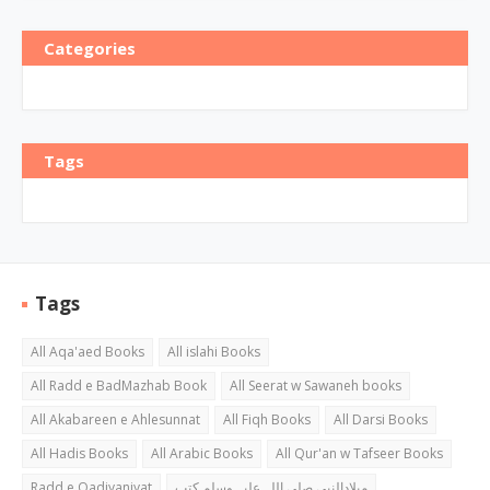
Categories
Tags
Tags
All Aqa'aed Books
All islahi Books
All Radd e BadMazhab Book
All Seerat w Sawaneh books
All Akabareen e Ahlesunnat
All Fiqh Books
All Darsi Books
All Hadis Books
All Arabic Books
All Qur'an w Tafseer Books
Radd e Qadiyaniyat
میلادالنبی صلی اللہ علیہ وسلم کتب