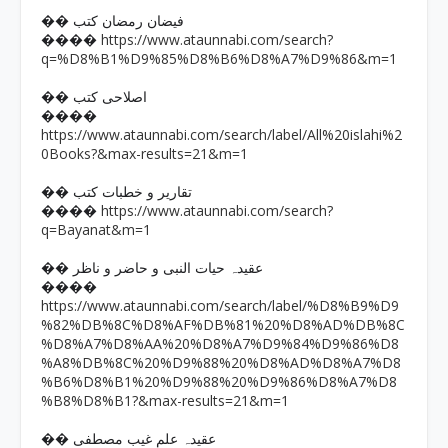
�� فیضان رمضان کتب
https://www.ataunnabi.com/search?
����
q=%D8%B1%D9%85%D8%B6%D8%A7%D9%86&m=1
�� اصلاحی کتب
����
https://www.ataunnabi.com/search/label/All%20islahi%2
0Books?&max-results=21&m=1
�� تقاریر و خطبات کتب
https://www.ataunnabi.com/search?
����
q=Bayanat&m=1
�� عقیدہ حیات النبی و حاضر و ناظر
����
https://www.ataunnabi.com/search/label/%D8%B9%D9
%82%DB%8C%D8%AF%DB%81%20%D8%AD%DB%8C
%D8%A7%D8%AA%20%D8%A7%D9%84%D9%86%D8
%A8%DB%8C%20%D9%88%20%D8%AD%D8%A7%D8
%B6%D8%B1%20%D9%88%20%D9%86%D8%A7%D8
%B8%D8%B1?&max-results=21&m=1
�� عقیدہ علم غیب مصطفی