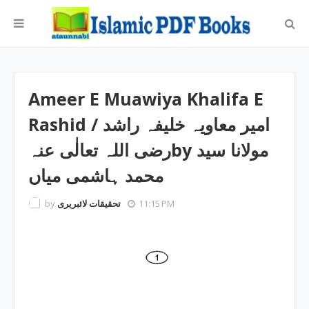
Ameer E Muawiya Khalifa E
Rashid ‎/ امیر معاویہ خلیفہ راشد
رضی اللہ تعالٰی عنہby ‎مولانا سید
محمد ہاشمی میاں
by
تحقیقات لائبریری
11:15 PM