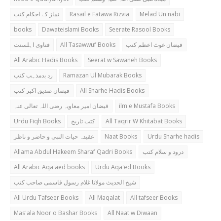
نماز کے احکام کتب
Rasail e Fatawa Rizvia
Melad Un nabi
books
Dawateislami Books
Seerate Rasool Books
فتاوی اہلسنت
All Tasawwuf Books
فیضان غوث اعظم کتب
All Arabic Hadis Books
Seerat w Sawaneh Books
رد بدمذہب کتب
Ramazan Ul Mubarak Books
فیضان صدیق اکبر کتب
All Sharhe Hadis Books
فیضان امیر معاویہ رضی اللہ تعالی عنہ
ilm e Mustafa Books
Urdu Fiqh Books
کتب تاریخ
All Taqrir W Khitabat Books
عقیدہ حیات النبی و حاضر و ناظر
Naat Books
Urdu Sharhe hadis
Allama Abdul Hakeem Sharaf Qadri Books
درود و سلام کتب
All Arabic Aqa'aed books
Urdu Aqa'ed Books
شیخ الحدیث مولانا غلام رسول قاسمی صاحب کتب
All Urdu Tafseer Books
All Maqalat
All tafseer Books
Mas'ala Noor o Bashar Books
All Naat w Diwaan