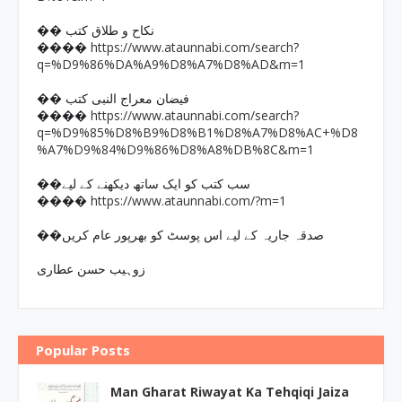
�� نکاح و طلاق کتب
https://www.ataunnabi.com/search?
����
q=%D9%86%DA%A9%D8%A7%D8%AD&m=1
�� فیضان معراج النبی کتب
https://www.ataunnabi.com/search?
����
q=%D9%85%D8%B9%D8%B1%D8%A7%D8%AC+%D8
%A7%D9%84%D9%86%D8%A8%DB%8C&m=1
��سب کتب کو ایک ساتھ دیکھنے کے لیے
https://www.ataunnabi.com/?m=1
����
��صدقہ جاریہ کے لیے اس پوسٹ کو بھرپور عام کریں
زوہیب حسن عطاری
Popular Posts
Man Gharat Riwayat Ka Tehqiqi Jaiza