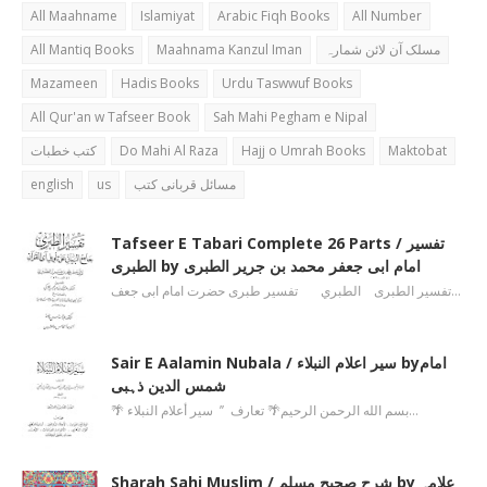
All Maahname
Islamiyat
Arabic Fiqh Books
All Number
All Mantiq Books
Maahnama Kanzul Iman
مسلک آن لائن شمارہ
Mazameen
Hadis Books
Urdu Taswwuf Books
All Qur'an w Tafseer Book
Sah Mahi Pegham e Nipal
کتب خطبات
Do Mahi Al Raza
Hajj o Umrah Books
Maktobat
english
us
مسائل قربانی کتب
Tafseer E Tabari Complete 26 Parts / تفسیر
الطبری by امام ابی جعفر محمد بن جریر الطبری
تفسیر الطبری الطبري تفسیر طبری حضرت امام ابی جعف…
Sair E Aalamin Nubala / سیر اعلام النبلاء byامام
شمس الدین ذہبی
🌴 بسم الله الرحمن الرحیم🌴 تعارف ’’ سیر أعلام النبلاء…
Sharah Sahi Muslim / شرح صحیح مسلم by علامہ