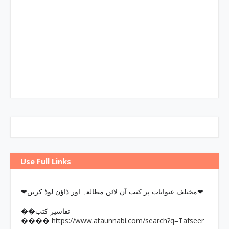
Use Full Links
❤مختلف عنوانات پر کتب آن لائن مطالعہ اور ڈاؤن لوڈ کریں❤
��تفاسیر کتب
https://www.ataunnabi.com/search?q=Tafseer
����