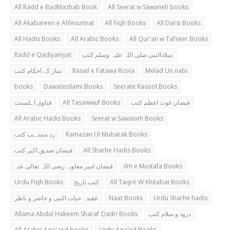
All Radd e BadMazhab Book
All Seerat w Sawaneh books
All Akabareen e Ahlesunnat
All Fiqh Books
All Darsi Books
All Hadis Books
All Arabic Books
All Qur'an w Tafseer Books
Radd e Qadiyaniyat
میلادالنبی صلی اللہ علیہ وسلم کتب
نماز کے احکام کتب
Rasail e Fatawa Rizvia
Melad Un nabi
books
Dawateislami Books
Seerate Rasool Books
فتاوی اہلسنت
All Tasawwuf Books
فیضان غوث اعظم کتب
All Arabic Hadis Books
Seerat w Sawaneh Books
رد بدمذہب کتب
Ramazan Ul Mubarak Books
فیضان صدیق اکبر کتب
All Sharhe Hadis Books
فیضان امیر معاویہ رضی اللہ تعالی عنہ
ilm e Mustafa Books
Urdu Fiqh Books
کتب تاریخ
All Taqrir W Khitabat Books
عقیدہ حیات النبی و حاضر و ناظر
Naat Books
Urdu Sharhe hadis
Allama Abdul Hakeem Sharaf Qadri Books
درود و سلام کتب
All Arabic Aqa'aed books
Urdu Aqa'ed Books