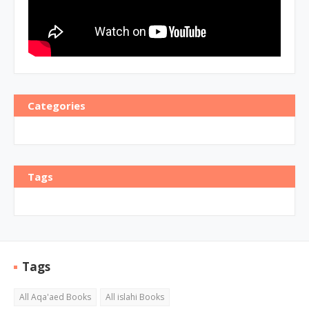
Categories
Tags
Tags
All Aqa'aed Books
All islahi Books