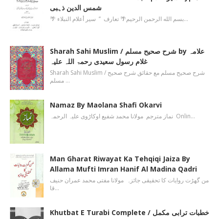
شمس الدین ذہبی
🌴 بسم الله الرحمن الرحیم🌴 تعارف ’’ سیر أعلام النبلاء…
Sharah Sahi Muslim / شرح صحیح مسلم by علامہ
غلام رسول سعیدی رحمۃ اللہ علیہ
Sharah Sahi Muslim / شرح صحیح مسلم مع حقائق شرح صحیح
مسلم …
Namaz By Maolana Shafi Okarvi
نماز مترجم مولانا محمد شفیع اوکاڑوی علیہ الرحمہ Onlin…
Man Gharat Riwayat Ka Tehqiqi Jaiza By
Allama Mufti Imran Hanif Al Madina Qadri
من گھڑت روایات کا تحقیقی جائزہ مولانا مفتی محمد عمران حنیف
قا…
Khutbat E Turabi Complete / خطبات ترابی مکمل