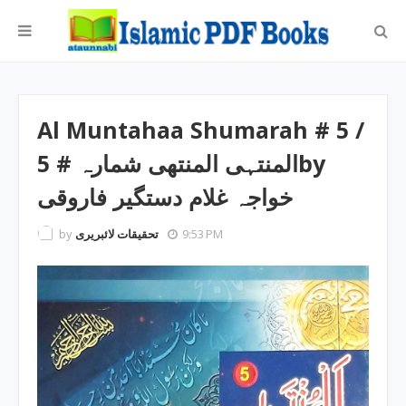
Al Muntahaa Shumarah ‎# 5 /
المنتہی المنتھی شمارہ # 5by
‎خواجہ غلام دستگیر فاروقی
by
تحقیقات لائبریری
9:53 PM