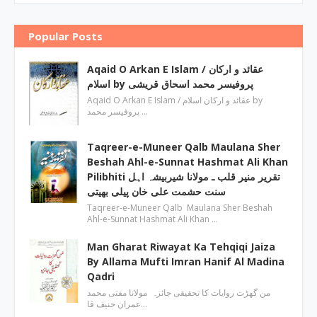
Popular Posts
Aqaid O Arkan E Islam / عقائد و ارکان
اسلام by پروفیسر محمد اسحاق قریشی
Aqaid O Arkan E Islam / عقائد و ارکان اسلام by
پروفیسر محمد …
Taqreer-e-Muneer Qalb Maulana Sher
Beshah Ahl-e-Sunnat Hashmat Ali Khan
Pilibhiti تقریر منیر قلب ـ مولانا شیربیشہ اہل
سنت حشمت علی خان پیلی بھیتی
Taqreer-e-Muneer Qalb Maulana Sher Beshah
Ahl-e-Sunnat Hashmat Ali Khan …
Man Gharat Riwayat Ka Tehqiqi Jaiza
By Allama Mufti Imran Hanif Al Madina
Qadri
من گھڑت روایات کا تحقیقی جائزہ مولانا مفتی محمد
عمران حنیف قا…