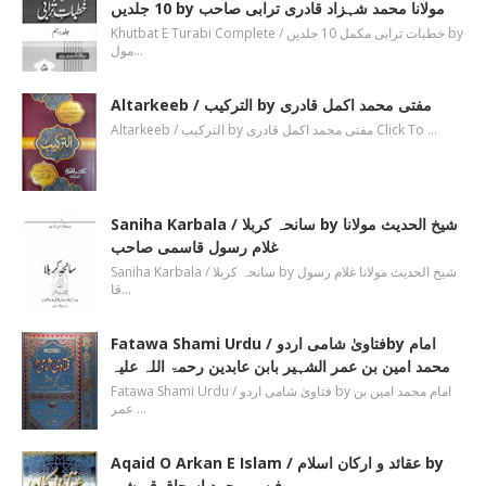
10 جلدیں by مولانا محمد شہزاد قادری ترابی صاحب
Khutbat E Turabi Complete / خطبات ترابی مکمل 10 جلدیں by
مول…
Altarkeeb / الترکیب by مفتی محمد اکمل قادری
Altarkeeb / الترکیب by مفتی محمد اکمل قادری Click To …
Saniha Karbala / سانحہ کربلا by شیخ الحدیث مولانا
غلام رسول قاسمی صاحب
Saniha Karbala / سانحہ کربلا by شیخ الحدیث مولانا غلام رسول
قا…
Fatawa Shami Urdu / فتاویٰ شامی اردوby امام
محمد امین بن عمر الشہیر بابن عابدین رحمۃ اللہ علیہ
Fatawa Shami Urdu / فتاویٰ شامی اردو by امام محمد امین بن
عمر …
Aqaid O Arkan E Islam / عقائد و ارکان اسلام by
پروفیسر محمد اسحاق قریشی