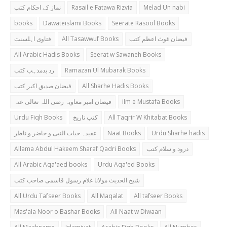
نماز کے احکام کتب
Rasail e Fatawa Rizvia
Melad Un nabi
books
Dawateislami Books
Seerate Rasool Books
فتاوی اہلسنت
All Tasawwuf Books
فیضان غوث اعظم کتب
All Arabic Hadis Books
Seerat w Sawaneh Books
رد بدمذہب کتب
Ramazan Ul Mubarak Books
فیضان صدیق اکبر کتب
All Sharhe Hadis Books
فیضان امیر معاویہ رضی اللہ تعالی عنہ
ilm e Mustafa Books
Urdu Fiqh Books
کتب تاریخ
All Taqrir W Khitabat Books
عقیدہ حیات النبی و حاضر و ناظر
Naat Books
Urdu Sharhe hadis
Allama Abdul Hakeem Sharaf Qadri Books
درود و سلام کتب
All Arabic Aqa'aed books
Urdu Aqa'ed Books
شیخ الحدیث مولانا غلام رسول قاسمی صاحب کتب
All Urdu Tafseer Books
All Maqalat
All tafseer Books
Mas'ala Noor o Bashar Books
All Naat w Diwaan