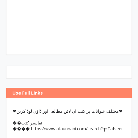
Use Full Links
❤مختلف عنوانات پر کتب آن لائن مطالعہ اور ڈاؤن لوڈ کریں❤
��تفاسیر کتب
https://www.ataunnabi.com/search?q=Tafseer
����