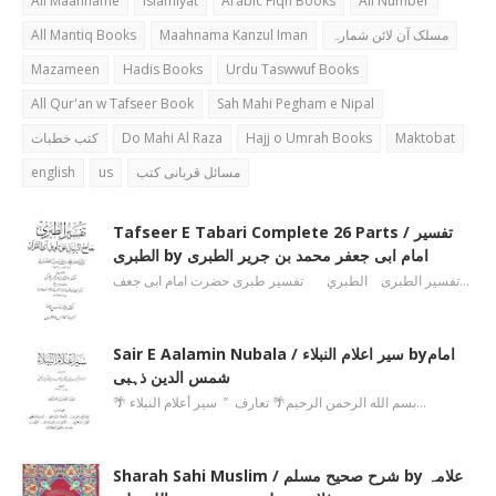
All Maahname
Islamiyat
Arabic Fiqh Books
All Number
All Mantiq Books
Maahnama Kanzul Iman
مسلک آن لائن شمارہ
Mazameen
Hadis Books
Urdu Taswwuf Books
All Qur'an w Tafseer Book
Sah Mahi Pegham e Nipal
کتب خطبات
Do Mahi Al Raza
Hajj o Umrah Books
Maktobat
english
us
مسائل قربانی کتب
Tafseer E Tabari Complete 26 Parts / تفسیر
الطبری by امام ابی جعفر محمد بن جریر الطبری
تفسیر الطبری الطبري تفسیر طبری حضرت امام ابی جعف…
Sair E Aalamin Nubala / سیر اعلام النبلاء byامام
شمس الدین ذہبی
🌴 بسم الله الرحمن الرحیم🌴 تعارف ’’ سیر أعلام النبلاء…
Sharah Sahi Muslim / شرح صحیح مسلم by علامہ