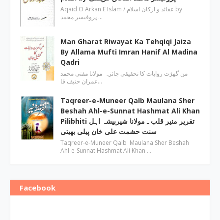
Aqaid O Arkan E Islam / عقائد و ارکان اسلام by
پروفیسر محمد …
Man Gharat Riwayat Ka Tehqiqi Jaiza
By Allama Mufti Imran Hanif Al Madina
Qadri
من گھڑت روایات کا تحقیقی جائزہ مولانا مفتی محمد
عمران حنیف قا…
Taqreer-e-Muneer Qalb Maulana Sher
Beshah Ahl-e-Sunnat Hashmat Ali Khan
Pilibhiti تقریر منیر قلب ـ مولانا شیربیشہ اہل
سنت حشمت علی خان پیلی بھیتی
Taqreer-e-Muneer Qalb Maulana Sher Beshah
Ahl-e-Sunnat Hashmat Ali Khan …
Facebook