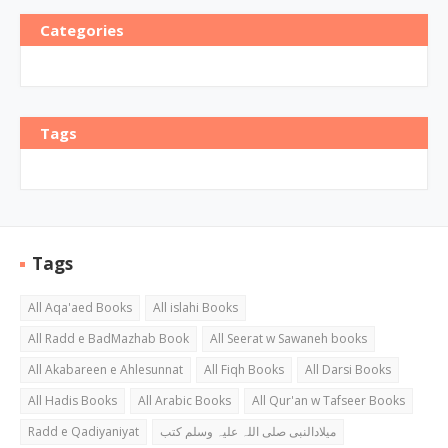
Categories
Tags
Tags
All Aqa'aed Books
All islahi Books
All Radd e BadMazhab Book
All Seerat w Sawaneh books
All Akabareen e Ahlesunnat
All Fiqh Books
All Darsi Books
All Hadis Books
All Arabic Books
All Qur'an w Tafseer Books
Radd e Qadiyaniyat
میلادالنبی صلی اللہ علیہ وسلم کتب