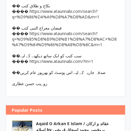
�� نکاح و طلاق کتب
https://www.ataunnabi.com/search?
����
q=%D9%86%DA%A9%D8%A7%D8%AD&m=1
�� فیضان معراج النبی کتب
https://www.ataunnabi.com/search?
����
q=%D9%85%D8%B9%D8%B1%D8%A7%D8%AC+%D8
%A7%D9%84%D9%86%D8%A8%DB%8C&m=1
��سب کتب کو ایک ساتھ دیکھنے کے لیے
https://www.ataunnabi.com/?m=1
����
��صدقہ جاریہ کے لیے اس پوسٹ کو بھرپور عام کریں
زوہیب حسن عطاری
Popular Posts
Aqaid O Arkan E Islam / عقائد و ارکان
اسلام by پروفیسر محمد اسحاق قریشی