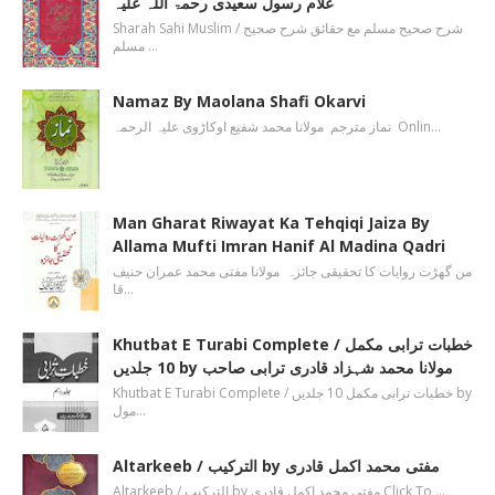
غلام رسول سعیدی رحمۃ اللہ علیہ
Sharah Sahi Muslim / شرح صحیح مسلم مع حقائق شرح صحیح
مسلم …
Namaz By Maolana Shafi Okarvi
نماز مترجم مولانا محمد شفیع اوکاڑوی علیہ الرحمہ Onlin…
Man Gharat Riwayat Ka Tehqiqi Jaiza By
Allama Mufti Imran Hanif Al Madina Qadri
من گھڑت روایات کا تحقیقی جائزہ مولانا مفتی محمد عمران حنیف
قا…
Khutbat E Turabi Complete / خطبات ترابی مکمل
10 جلدیں by مولانا محمد شہزاد قادری ترابی صاحب
Khutbat E Turabi Complete / خطبات ترابی مکمل 10 جلدیں by
مول…
Altarkeeb / الترکیب by مفتی محمد اکمل قادری
Altarkeeb / الترکیب by مفتی محمد اکمل قادری Click To …