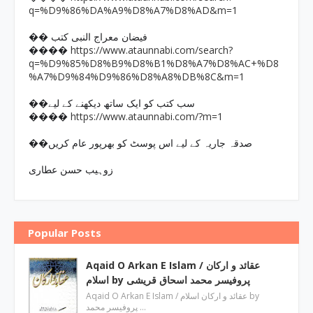
q=%D9%86%DA%A9%D8%A7%D8%AD&m=1
�� فیضان معراج النبی کتب
https://www.ataunnabi.com/search?
����
q=%D9%85%D8%B9%D8%B1%D8%A7%D8%AC+%D8
%A7%D9%84%D9%86%D8%A8%DB%8C&m=1
��سب کتب کو ایک ساتھ دیکھنے کے لیے
https://www.ataunnabi.com/?m=1
����
��صدقہ جاریہ کے لیے اس پوسٹ کو بھرپور عام کریں
زوہیب حسن عطاری
Popular Posts
Aqaid O Arkan E Islam / عقائد و ارکان
اسلام by پروفیسر محمد اسحاق قریشی
Aqaid O Arkan E Islam / عقائد و ارکان اسلام by
پروفیسر محمد …