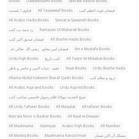
books
Dawateislami Books
Seerate Rasool Books
فتاوی اہلسنت
All Tasawwuf Books
فیضان غوث اعظم کتب
All Arabic Hadis Books
Seerat w Sawaneh Books
رد بدمذہب کتب
Ramazan Ul Mubarak Books
فیضان صدیق اکبر کتب
All Sharhe Hadis Books
فیضان امیر معاویہ رضی اللہ تعالی عنہ
ilm e Mustafa Books
Urdu Fiqh Books
کتب تاریخ
All Taqrir W Khitabat Books
عقیدہ حیات النبی و حاضر و ناظر
Naat Books
Urdu Sharhe hadis
Allama Abdul Hakeem Sharaf Qadri Books
درود و سلام کتب
All Arabic Aqa'aed books
Urdu Aqa'ed Books
شیخ الحدیث مولانا غلام رسول قاسمی صاحب کتب
All Urdu Tafseer Books
All Maqalat
All tafseer Books
Mas'ala Noor o Bashar Books
All Naat w Diwaan
All Maahname
Islamiyat
Arabic Fiqh Books
All Number
All Mantiq Books
Maahnama Kanzul Iman
مسلک آن لائن شمارہ