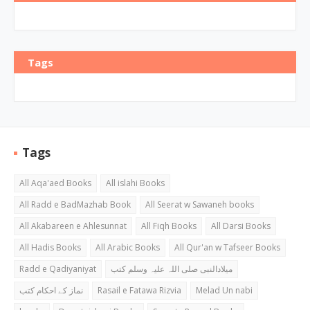
Tags
Tags
All Aqa'aed Books
All islahi Books
All Radd e BadMazhab Book
All Seerat w Sawaneh books
All Akabareen e Ahlesunnat
All Fiqh Books
All Darsi Books
All Hadis Books
All Arabic Books
All Qur'an w Tafseer Books
Radd e Qadiyaniyat
میلادالنبی صلی اللہ علیہ وسلم کتب
نماز کے احکام کتب
Rasail e Fatawa Rizvia
Melad Un nabi