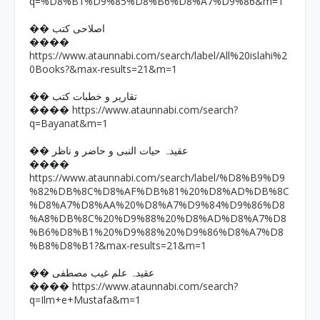
q=%D8%B1%D9%85%D8%B6%D8%A7%D9%86&m=1
�� اصلاحی کتب
����
https://www.ataunnabi.com/search/label/All%20islahi%2
0Books?&max-results=21&m=1
�� تقاریر و خطبات کتب
https://www.ataunnabi.com/search?
����
q=Bayanat&m=1
�� عقیدہ حیات النبی و حاضر و ناظر
����
https://www.ataunnabi.com/search/label/%D8%B9%D9
%82%DB%8C%D8%AF%DB%81%20%D8%AD%DB%8C
%D8%A7%D8%AA%20%D8%A7%D9%84%D9%86%D8
%A8%DB%8C%20%D9%88%20%D8%AD%D8%A7%D8
%B6%D8%B1%20%D9%88%20%D9%86%D8%A7%D8
%B8%D8%B1?&max-results=21&m=1
�� عقیدہ علم غیب مصطفی
https://www.ataunnabi.com/search?
����
q=Ilm+e+Mustafa&m=1