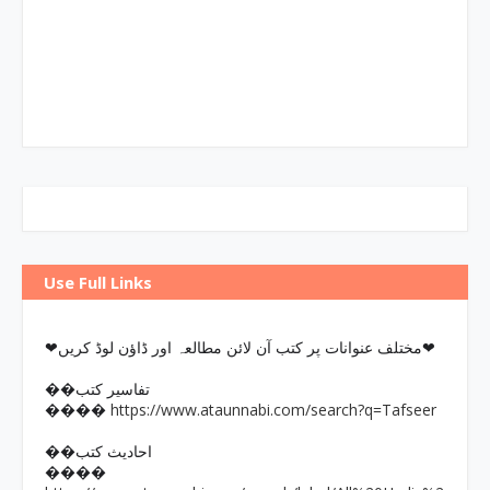
Use Full Links
❤مختلف عنوانات پر کتب آن لائن مطالعہ اور ڈاؤن لوڈ کریں❤
��تفاسیر کتب
https://www.ataunnabi.com/search?q=Tafseer
����
��احادیث کتب
����