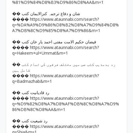
%81%D9%84%D8%B3%D9%86%D8%AA&m=1
�� شان و دفاع ترجمہ کنزالایمان کتب
https://www.ataunnabi.com/search?
����
q=%DA%A9%D9%86%D8%B2%D8%A7%D9%84%D8%
A7%DB%8C%D9%85%D8%A7%D9%86&m=1
�� فیضان حکیم الامت مفتی احمد یار خان کتب
https://www.ataunnabi.com/search?
����
q=Hakeem+ul+Ummat&m=1
�� رد بدمذہب کتب جس میں مختلف فرقوں کی تمام کتب
شامل ہیں
https://www.ataunnabi.com/search?
����
q=Badmazhab&m=1
�� رد قادیانیت کتب
https://www.ataunnabi.com/search?
����
q=%D9%82%D8%A7%D8%AF%DB%8C%D8%A7%D9%
86%DB%8C%D8%AA&m=1
�� رد شیعیت کتب
https://www.ataunnabi.com/search?
����
q=Shia&m=1