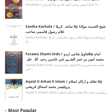
Altarkeeb / الترکیب by مفتی محمد اکمل قادری Click To …
Saniha Karbala / سانحہ کربلا by شیخ الحدیث مولانا
غلام رسول قاسمی صاحب
Saniha Karbala / سانحہ کربلا by شیخ الحدیث مولانا غلام رسول
قا…
Fatawa Shami Urdu / فتاویٰ شامی اردوby امام
محمد امین بن عمر الشہیر بابن عابدین رحمۃ اللہ علیہ
Fatawa Shami Urdu / فتاویٰ شامی اردو by امام محمد امین بن
عمر …
Aqaid O Arkan E Islam / عقائد و ارکان اسلام by
پروفیسر محمد اسحاق قریشی
Aqaid O Arkan E Islam / عقائد و ارکان اسلام by پروفیسر محمد
…
Most Popular