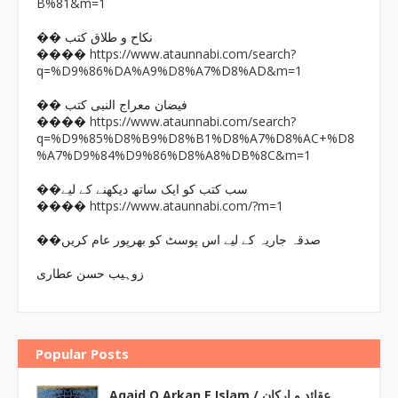
B%81&m=1
�� نکاح و طلاق کتب
https://www.ataunnabi.com/search?
����
q=%D9%86%DA%A9%D8%A7%D8%AD&m=1
�� فیضان معراج النبی کتب
https://www.ataunnabi.com/search?
����
q=%D9%85%D8%B9%D8%B1%D8%A7%D8%AC+%D8
%A7%D9%84%D9%86%D8%A8%DB%8C&m=1
��سب کتب کو ایک ساتھ دیکھنے کے لیے
https://www.ataunnabi.com/?m=1
����
��صدقہ جاریہ کے لیے اس پوسٹ کو بھرپور عام کریں
زوہیب حسن عطاری
Popular Posts
Aqaid O Arkan E Islam / عقائد و ارکان