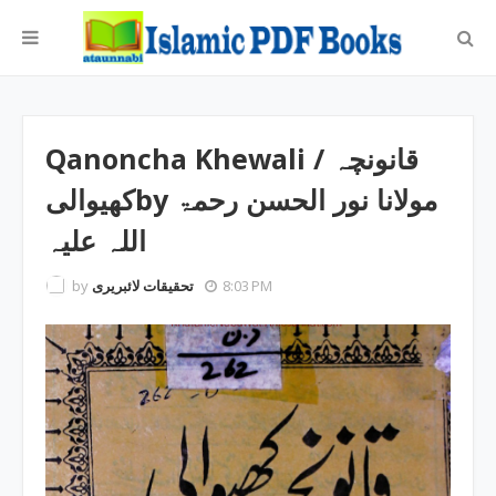
Qanoncha Khewali ‎/ قانونچہ
کھیوالیby ‎مولانا نور الحسن رحمۃ
اللہ علیہ
by
تحقیقات لائبریری
8:03 PM