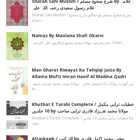
Sharah Sahi Muslim / شرح صحیح مسلم by علامہ
غلام رسول سعیدی رحمۃ اللہ علیہ
Sharah Sahi Muslim / شرح صحیح مسلم مع حقائق شرح صحیح
مسلم …
Namaz By Maolana Shafi Okarvi
نماز مترجم مولانا محمد شفیع اوکاڑوی علیہ الرحمہ Onlin…
Man Gharat Riwayat Ka Tehqiqi Jaiza By
Allama Mufti Imran Hanif Al Madina Qadri
من گھڑت روایات کا تحقیقی جائزہ مولانا مفتی محمد عمران حنیف
قا…
Khutbat E Turabi Complete / خطبات ترابی مکمل
10 جلدیں by مولانا محمد شہزاد قادری ترابی صاحب
Khutbat E Turabi Complete / خطبات ترابی مکمل 10 جلدیں by
مول…
Altarkeeb / الترکیب by مفتی محمد اکمل قادری