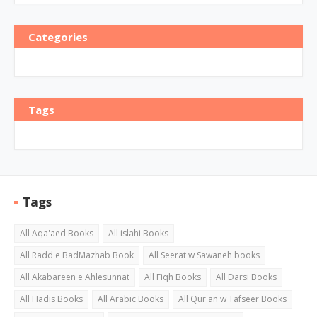
Categories
Tags
Tags
All Aqa'aed Books
All islahi Books
All Radd e BadMazhab Book
All Seerat w Sawaneh books
All Akabareen e Ahlesunnat
All Fiqh Books
All Darsi Books
All Hadis Books
All Arabic Books
All Qur'an w Tafseer Books