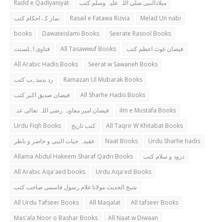
Radd e Qadiyaniyat
میلادالنبی صلی اللہ علیہ وسلم کتب
نماز کے احکام کتب
Rasail e Fatawa Rizvia
Melad Un nabi
books
Dawateislami Books
Seerate Rasool Books
فتاوی اہلسنت
All Tasawwuf Books
فیضان غوث اعظم کتب
All Arabic Hadis Books
Seerat w Sawaneh Books
رد بدمذہب کتب
Ramazan Ul Mubarak Books
فیضان صدیق اکبر کتب
All Sharhe Hadis Books
فیضان امیر معاویہ رضی اللہ تعالی عنہ
ilm e Mustafa Books
Urdu Fiqh Books
کتب تاریخ
All Taqrir W Khitabat Books
عقیدہ حیات النبی و حاضر و ناظر
Naat Books
Urdu Sharhe hadis
Allama Abdul Hakeem Sharaf Qadri Books
درود و سلام کتب
All Arabic Aqa'aed books
Urdu Aqa'ed Books
شیخ الحدیث مولانا غلام رسول قاسمی صاحب کتب
All Urdu Tafseer Books
All Maqalat
All tafseer Books
Mas'ala Noor o Bashar Books
All Naat w Diwaan