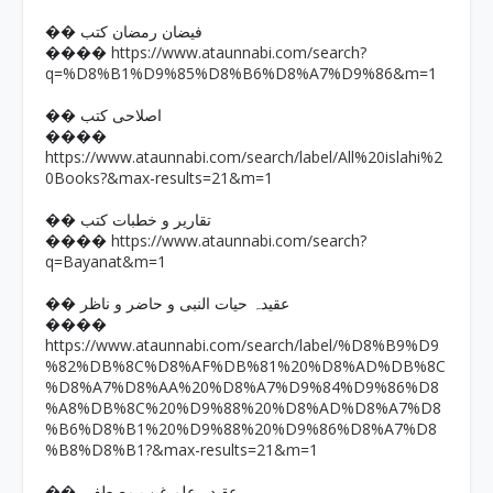
�� فیضان رمضان کتب
https://www.ataunnabi.com/search?
����
q=%D8%B1%D9%85%D8%B6%D8%A7%D9%86&m=1
�� اصلاحی کتب
����
https://www.ataunnabi.com/search/label/All%20islahi%2
0Books?&max-results=21&m=1
�� تقاریر و خطبات کتب
https://www.ataunnabi.com/search?
����
q=Bayanat&m=1
�� عقیدہ حیات النبی و حاضر و ناظر
����
https://www.ataunnabi.com/search/label/%D8%B9%D9
%82%DB%8C%D8%AF%DB%81%20%D8%AD%DB%8C
%D8%A7%D8%AA%20%D8%A7%D9%84%D9%86%D8
%A8%DB%8C%20%D9%88%20%D8%AD%D8%A7%D8
%B6%D8%B1%20%D9%88%20%D9%86%D8%A7%D8
%B8%D8%B1?&max-results=21&m=1
�� عقیدہ علم غیب مصطفی