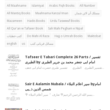
All Maahname
Islamiyat
Arabic Fiqh Books
All Number
All Mantiq Books
Maahnama Kanzul Iman
مسلک آن لائن شمارہ
Mazameen
Hadis Books
Urdu Taswwuf Books
All Qur'an w Tafseer Book
Sah Mahi Pegham e Nipal
کتب خطبات
Do Mahi Al Raza
Hajj o Umrah Books
Maktobat
english
us
مسائل قربانی کتب
Tafseer E Tabari Complete 26 Parts / تفسیر
الطبری by امام ابی جعفر محمد بن جریر الطبری
تفسیر الطبری الطبري تفسیر طبری حضرت امام ابی جعف…
Sair E Aalamin Nubala / سیر اعلام النبلاء byامام
شمس الدین ذہبی
🌴 بسم الله الرحمن الرحیم🌴 تعارف ’’ سیر أعلام النبلاء…