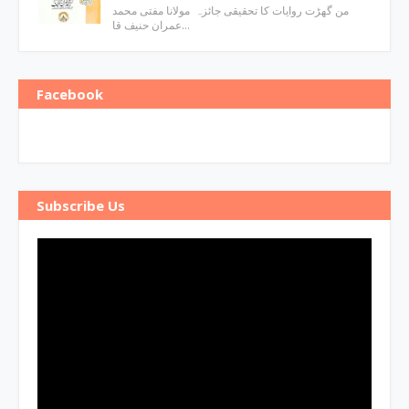
من گھڑت روایات کا تحقیقی جائزہ مولانا مفتی محمد
عمران حنیف قا…
Facebook
Subscribe Us