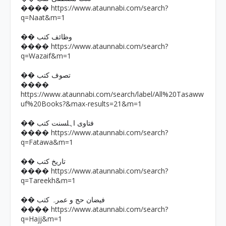
https://www.ataunnabi.com/search?
����
q=Naat&m=1
�� وظائف کتب
https://www.ataunnabi.com/search?
����
q=Wazaif&m=1
�� تصوف کتب
����
https://www.ataunnabi.com/search/label/All%20Tasaww
uf%20Books?&max-results=21&m=1
�� فتاوی اہلسنت کتب
https://www.ataunnabi.com/search?
����
q=Fatawa&m=1
�� تاریخ کتب
https://www.ataunnabi.com/search?
����
q=Tareekh&m=1
�� فیضان حج و عمرہ کتب
https://www.ataunnabi.com/search?
����
q=Hajj&m=1