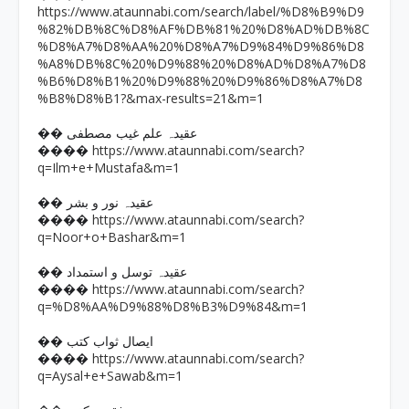
https://www.ataunnabi.com/search/label/%D8%B9%D9
%82%DB%8C%D8%AF%DB%81%20%D8%AD%DB%8C
%D8%A7%D8%AA%20%D8%A7%D9%84%D9%86%D8
%A8%DB%8C%20%D9%88%20%D8%AD%D8%A7%D8
%B6%D8%B1%20%D9%88%20%D9%86%D8%A7%D8
%B8%D8%B1?&max-results=21&m=1
�� عقیدہ علم غیب مصطفی
https://www.ataunnabi.com/search?
����
q=Ilm+e+Mustafa&m=1
�� عقیدہ نور و بشر
https://www.ataunnabi.com/search?
����
q=Noor+o+Bashar&m=1
�� عقیدہ توسل و استمداد
https://www.ataunnabi.com/search?
����
q=%D8%AA%D9%88%D8%B3%D9%84&m=1
�� ایصال ثواب کتب
https://www.ataunnabi.com/search?
����
q=Aysal+e+Sawab&m=1