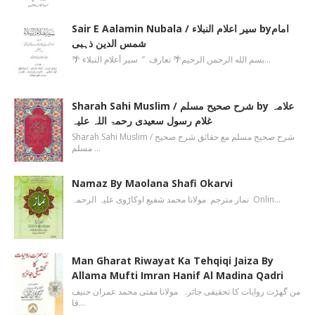
Sair E Aalamin Nubala / سیر اعلام النبلاء byامام
شمس الدین ذہبی
🌴 بسم الله الرحمن الرحیم🌴 تعارف ’’ سیر أعلام النبلاء…
Sharah Sahi Muslim / شرح صحیح مسلم by علامہ
غلام رسول سعیدی رحمۃ اللہ علیہ
Sharah Sahi Muslim / شرح صحیح مسلم مع حقائق شرح صحیح
مسلم …
Namaz By Maolana Shafi Okarvi
نماز مترجم مولانا محمد شفیع اوکاڑوی علیہ الرحمہ Onlin…
Man Gharat Riwayat Ka Tehqiqi Jaiza By
Allama Mufti Imran Hanif Al Madina Qadri
من گھڑت روایات کا تحقیقی جائزہ مولانا مفتی محمد عمران حنیف
قا…