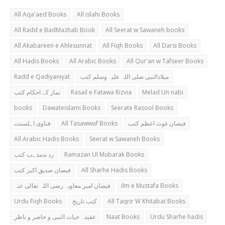
All Aqa'aed Books
All islahi Books
All Radd e BadMazhab Book
All Seerat w Sawaneh books
All Akabareen e Ahlesunnat
All Fiqh Books
All Darsi Books
All Hadis Books
All Arabic Books
All Qur'an w Tafseer Books
Radd e Qadiyaniyat
میلادالنبی صلی اللہ علیہ وسلم کتب
نماز کے احکام کتب
Rasail e Fatawa Rizvia
Melad Un nabi
books
Dawateislami Books
Seerate Rasool Books
فتاوی اہلسنت
All Tasawwuf Books
فیضان غوث اعظم کتب
All Arabic Hadis Books
Seerat w Sawaneh Books
رد بدمذہب کتب
Ramazan Ul Mubarak Books
فیضان صدیق اکبر کتب
All Sharhe Hadis Books
فیضان امیر معاویہ رضی اللہ تعالی عنہ
ilm e Mustafa Books
Urdu Fiqh Books
کتب تاریخ
All Taqrir W Khitabat Books
عقیدہ حیات النبی و حاضر و ناظر
Naat Books
Urdu Sharhe hadis