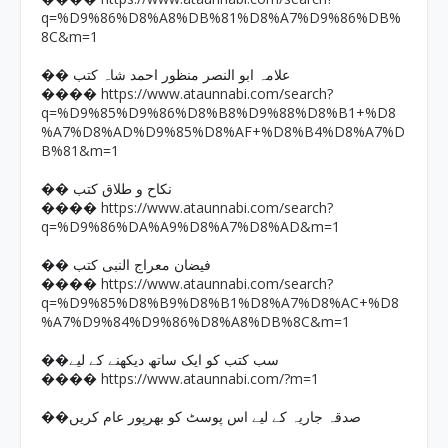
q=%D9%86%D8%A8%DB%81%D8%A7%D9%86%DB%
8C&m=1
�� علامہ ابو النصر منظور احمد شاہ کتب
https://www.ataunnabi.com/search?
����
q=%D9%85%D9%86%D8%B8%D9%88%D8%B1+%D8
%A7%D8%AD%D9%85%D8%AF+%D8%B4%D8%A7%D
B%81&m=1
�� نکاح و طلاق کتب
https://www.ataunnabi.com/search?
����
q=%D9%86%DA%A9%D8%A7%D8%AD&m=1
�� فیضان معراج النبی کتب
https://www.ataunnabi.com/search?
����
q=%D9%85%D8%B9%D8%B1%D8%A7%D8%AC+%D8
%A7%D9%84%D9%86%D8%A8%DB%8C&m=1
��سب کتب کو ایک ساتھ دیکھنے کے لیے
https://www.ataunnabi.com/?m=1
����
��صدقہ جاریہ کے لیے اس پوسٹ کو بھرپور عام کریں