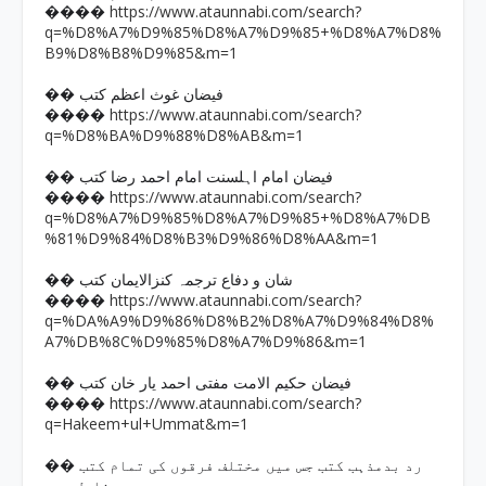
https://www.ataunnabi.com/search?
����
q=%D8%A7%D9%85%D8%A7%D9%85+%D8%A7%D8%
B9%D8%B8%D9%85&m=1
�� فیضان غوث اعظم کتب
https://www.ataunnabi.com/search?
����
q=%D8%BA%D9%88%D8%AB&m=1
�� فیضان امام اہلسنت امام احمد رضا کتب
https://www.ataunnabi.com/search?
����
q=%D8%A7%D9%85%D8%A7%D9%85+%D8%A7%DB
%81%D9%84%D8%B3%D9%86%D8%AA&m=1
�� شان و دفاع ترجمہ کنزالایمان کتب
https://www.ataunnabi.com/search?
����
q=%DA%A9%D9%86%D8%B2%D8%A7%D9%84%D8%
A7%DB%8C%D9%85%D8%A7%D9%86&m=1
�� فیضان حکیم الامت مفتی احمد یار خان کتب
https://www.ataunnabi.com/search?
����
q=Hakeem+ul+Ummat&m=1
�� رد بدمذہب کتب جس میں مختلف فرقوں کی تمام کتب