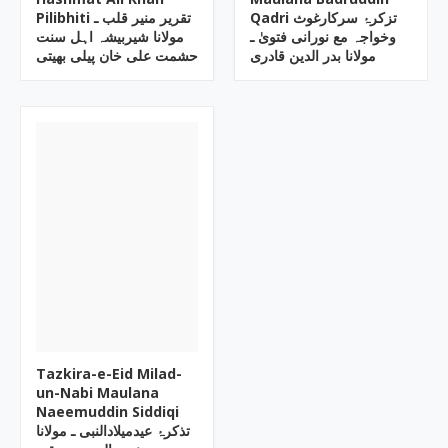
Qadri تزکرۂ سرکارغوث
Pilibhiti تقریر منیر قلب ـ
وخواجہ مع نورانی فتویٰ ـ
مولانا شیربیشہ اہل سنت
مولانا بدر الدین قادری
حشمت علی خان پیلی بھیتی
Tazkira-e-Eid Milad-
un-Nabi Maulana
Naeemuddin Siddiqi
تذکرۂ عیدمیلادالنبی ـ مولانا