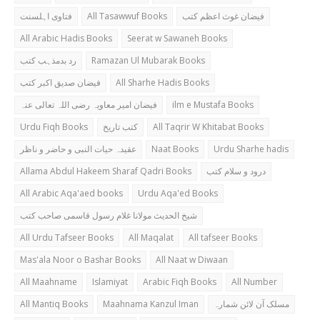
فتاوی اہلسنت
All Tasawwuf Books
فیضان غوث اعظم کتب
All Arabic Hadis Books
Seerat w Sawaneh Books
رد بدمذہب کتب
Ramazan Ul Mubarak Books
فیضان صدیق اکبر کتب
All Sharhe Hadis Books
فیضان امیر معاویہ رضی اللہ تعالی عنہ
ilm e Mustafa Books
Urdu Fiqh Books
کتب تاریخ
All Taqrir W Khitabat Books
عقیدہ حیات النبی و حاضر و ناظر
Naat Books
Urdu Sharhe hadis
Allama Abdul Hakeem Sharaf Qadri Books
درود و سلام کتب
All Arabic Aqa'aed books
Urdu Aqa'ed Books
شیخ الحدیث مولانا غلام رسول قاسمی صاحب کتب
All Urdu Tafseer Books
All Maqalat
All tafseer Books
Mas'ala Noor o Bashar Books
All Naat w Diwaan
All Maahname
Islamiyat
Arabic Fiqh Books
All Number
All Mantiq Books
Maahnama Kanzul Iman
مسلک آن لائن شمارہ