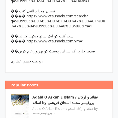
q=%D9%86%DA%A9%D8%A7%D8%AD&m=1
�� فیضان معراج النبی کتب
https://www.ataunnabi.com/search?
����
q=%D9%85%D8%B9%D8%B1%D8%A7%D8%AC+%D8
%A7%D9%84%D9%86%D8%A8%DB%8C&m=1
��سب کتب کو ایک ساتھ دیکھنے کے لیے
https://www.ataunnabi.com/?m=1
����
��صدقہ جاریہ کے لیے اس پوسٹ کو بھرپور عام کریں
زوہیب حسن عطاری
Popular Posts
Aqaid O Arkan E Islam / عقائد و ارکان
اسلام by پروفیسر محمد اسحاق قریشی
Aqaid O Arkan E Islam / عقائد و ارکان اسلام by
پروفیسر محمد …