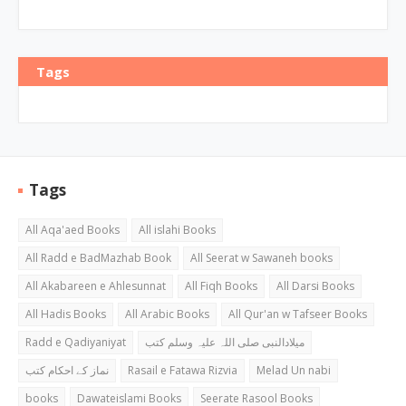
Tags
Tags
All Aqa'aed Books
All islahi Books
All Radd e BadMazhab Book
All Seerat w Sawaneh books
All Akabareen e Ahlesunnat
All Fiqh Books
All Darsi Books
All Hadis Books
All Arabic Books
All Qur'an w Tafseer Books
Radd e Qadiyaniyat
میلادالنبی صلی اللہ علیہ وسلم کتب
نماز کے احکام کتب
Rasail e Fatawa Rizvia
Melad Un nabi
books
Dawateislami Books
Seerate Rasool Books