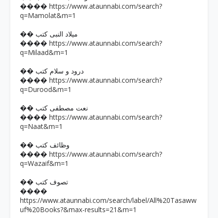
https://www.ataunnabi.com/search?
����
q=Mamolat&m=1
�� میلاد النبی کتب
https://www.ataunnabi.com/search?
����
q=Milaad&m=1
�� درود و سلام کتب
https://www.ataunnabi.com/search?
����
q=Durood&m=1
�� نعت مصطفی کتب
https://www.ataunnabi.com/search?
����
q=Naat&m=1
�� وظائف کتب
https://www.ataunnabi.com/search?
����
q=Wazaif&m=1
�� تصوف کتب
����
https://www.ataunnabi.com/search/label/All%20Tasaww
uf%20Books?&max-results=21&m=1