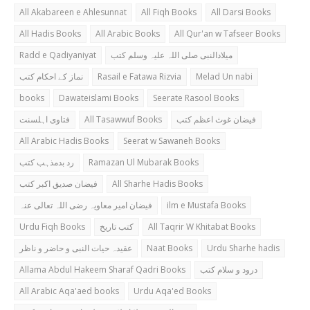
All Akabareen e Ahlesunnat
All Fiqh Books
All Darsi Books
All Hadis Books
All Arabic Books
All Qur'an w Tafseer Books
Radd e Qadiyaniyat
میلادالنبی صلی اللہ علیہ وسلم کتب
نماز کے احکام کتب
Rasail e Fatawa Rizvia
Melad Un nabi
books
Dawateislami Books
Seerate Rasool Books
فتاوی اہلسنت
All Tasawwuf Books
فیضان غوث اعظم کتب
All Arabic Hadis Books
Seerat w Sawaneh Books
رد بدمذہب کتب
Ramazan Ul Mubarak Books
فیضان صدیق اکبر کتب
All Sharhe Hadis Books
فیضان امیر معاویہ رضی اللہ تعالی عنہ
ilm e Mustafa Books
Urdu Fiqh Books
کتب تاریخ
All Taqrir W Khitabat Books
عقیدہ حیات النبی و حاضر و ناظر
Naat Books
Urdu Sharhe hadis
Allama Abdul Hakeem Sharaf Qadri Books
درود و سلام کتب
All Arabic Aqa'aed books
Urdu Aqa'ed Books