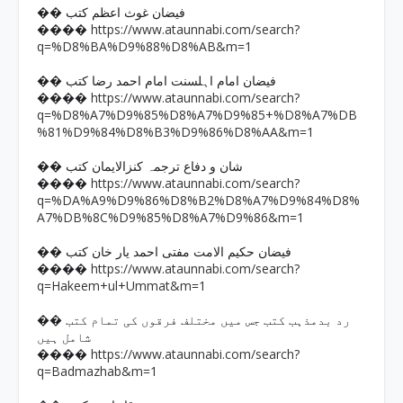
�� فیضان غوث اعظم کتب
https://www.ataunnabi.com/search?
����
q=%D8%BA%D9%88%D8%AB&m=1
�� فیضان امام اہلسنت امام احمد رضا کتب
https://www.ataunnabi.com/search?
����
q=%D8%A7%D9%85%D8%A7%D9%85+%D8%A7%DB
%81%D9%84%D8%B3%D9%86%D8%AA&m=1
�� شان و دفاع ترجمہ کنزالایمان کتب
https://www.ataunnabi.com/search?
����
q=%DA%A9%D9%86%D8%B2%D8%A7%D9%84%D8%
A7%DB%8C%D9%85%D8%A7%D9%86&m=1
�� فیضان حکیم الامت مفتی احمد یار خان کتب
https://www.ataunnabi.com/search?
����
q=Hakeem+ul+Ummat&m=1
�� رد بدمذہب کتب جس میں مختلف فرقوں کی تمام کتب
شامل ہیں
https://www.ataunnabi.com/search?
����
q=Badmazhab&m=1