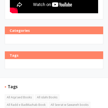
Categories
Tags
Tags
All Aqa'aed Books
All islahi Books
All Radd e BadMazhab Book
All Seerat w Sawaneh books