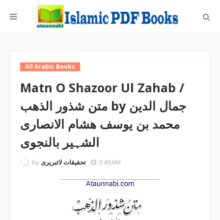
All Arabic Books
Matn O Shazoor Ul Zahab /
متن شذور الذھب by جمال الدین
محمد بن یوسف ھشام الانصاری
الشہیر بالنجوی
by
تحقیقات لائبریری
3:49 AM