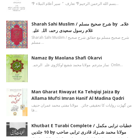
🌴 بسم الله الرحمن الرحیم🌴 تعارف ’’ سیر أعلام النبلاء…
Sharah Sahi Muslim / شرح صحیح مسلم by علامہ
غلام رسول سعیدی رحمۃ اللہ علیہ
Sharah Sahi Muslim / شرح صحیح مسلم مع حقائق شرح صحیح
مسلم …
Namaz By Maolana Shafi Okarvi
نماز مترجم مولانا محمد شفیع اوکاڑوی علیہ الرحمہ Onlin…
Man Gharat Riwayat Ka Tehqiqi Jaiza By
Allama Mufti Imran Hanif Al Madina Qadri
من گھڑت روایات کا تحقیقی جائزہ مولانا مفتی محمد عمران حنیف
قا…
Khutbat E Turabi Complete / خطبات ترابی مکمل
10 جلدیں by مولانا محمد شہزاد قادری ترابی صاحب