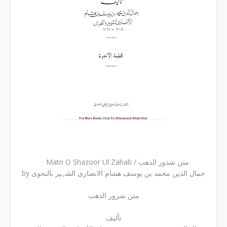
Matn O Shazoor Ul Zahab / متن شذور الذھب
by جمال الدین محمد بن یوسف ھشام الانصاری الشہیر بالنجوی
متن شزور الذھب
تألیف