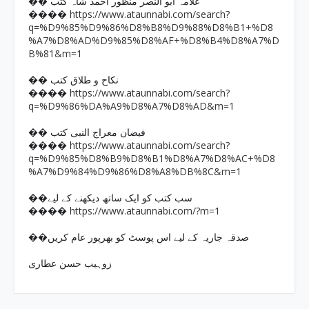
�� علامہ ابو النصر منظور احمد شاہ کتب
https://www.ataunnabi.com/search?
����
q=%D9%85%D9%86%D8%B8%D9%88%D8%B1+%D8
%A7%D8%AD%D9%85%D8%AF+%D8%B4%D8%A7%D
B%81&m=1
�� نکاح و طلاق کتب
https://www.ataunnabi.com/search?
����
q=%D9%86%DA%A9%D8%A7%D8%AD&m=1
�� فیضان معراج النبی کتب
https://www.ataunnabi.com/search?
����
q=%D9%85%D8%B9%D8%B1%D8%A7%D8%AC+%D8
%A7%D9%84%D9%86%D8%A8%DB%8C&m=1
��سب کتب کو ایک ساتھ دیکھنے کے لیے
https://www.ataunnabi.com/?m=1
����
��صدقہ جاریہ کے لیے اس پوسٹ کو بھرپور عام کریں
زوہیب حسن عطاری