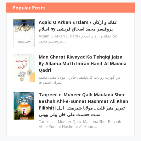
Popular Posts
Aqaid O Arkan E Islam / عقائد و ارکان
اسلام by پروفیسر محمد اسحاق قریشی
Aqaid O Arkan E Islam / عقائد و ارکان اسلام by
پروفیسر محمد …
Man Gharat Riwayat Ka Tehqiqi Jaiza
By Allama Mufti Imran Hanif Al Madina
Qadri
من گھڑت روایات کا تحقیقی جائزہ مولانا مفتی محمد
عمران حنیف قا…
Taqreer-e-Muneer Qalb Maulana Sher
Beshah Ahl-e-Sunnat Hashmat Ali Khan
Pilibhiti تقریر منیر قلب ـ مولانا شیربیشہ اہل
سنت حشمت علی خان پیلی بھیتی
Taqreer-e-Muneer Qalb Maulana Sher Beshah
Ahl-e-Sunnat Hashmat Ali Khan …