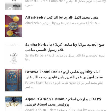
Khutbat E Turabi Complete / خطبات ترابی مکمل 10 جلدیں by
مول…
Altarkeeb / الترکیب by مفتی محمد اکمل قادری
Altarkeeb / الترکیب by مفتی محمد اکمل قادری Click To …
Saniha Karbala / سانحہ کربلا by شیخ الحدیث مولانا
غلام رسول قاسمی صاحب
Saniha Karbala / سانحہ کربلا by شیخ الحدیث مولانا غلام رسول
قا…
Fatawa Shami Urdu / فتاویٰ شامی اردوby امام
محمد امین بن عمر الشہیر بابن عابدین رحمۃ اللہ علیہ
Fatawa Shami Urdu / فتاویٰ شامی اردو by امام محمد امین بن
عمر …
Aqaid O Arkan E Islam / عقائد و ارکان اسلام by
پروفیسر محمد اسحاق قریشی
Aqaid O Arkan E Islam / عقائد و ارکان اسلام by پروفیسر محمد