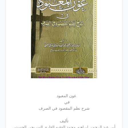
عون المعبود
في
شرح نظم المقصود في الصرف
تألیف
أبی عبد الرحمن ابراهيم محمد الفقیه القاري السریحي الحسیني