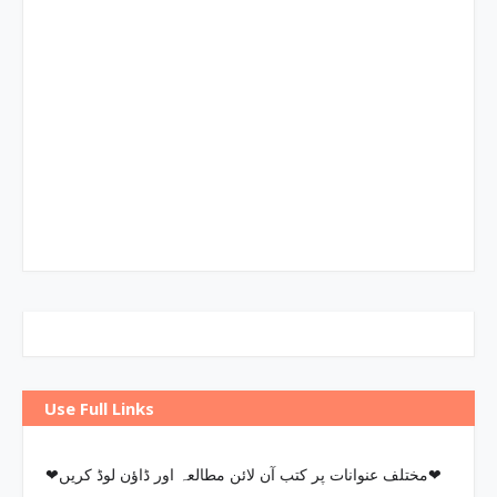
Use Full Links
❤مختلف عنوانات پر کتب آن لائن مطالعہ اور ڈاؤن لوڈ کریں❤