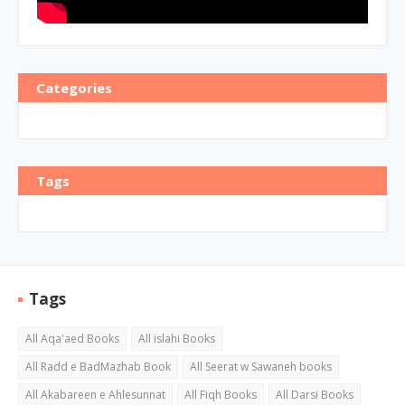
Categories
Tags
Tags
All Aqa'aed Books
All islahi Books
All Radd e BadMazhab Book
All Seerat w Sawaneh books
All Akabareen e Ahlesunnat
All Fiqh Books
All Darsi Books