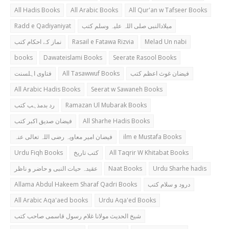
All Hadis Books
All Arabic Books
All Qur'an w Tafseer Books
Radd e Qadiyaniyat
میلادالنبی صلی اللہ علیہ وسلم کتب
نماز کے احکام کتب
Rasail e Fatawa Rizvia
Melad Un nabi
books
Dawateislami Books
Seerate Rasool Books
فتاوی اہلسنت
All Tasawwuf Books
فیضان غوث اعظم کتب
All Arabic Hadis Books
Seerat w Sawaneh Books
رد بدمذہب کتب
Ramazan Ul Mubarak Books
فیضان صدیق اکبر کتب
All Sharhe Hadis Books
فیضان امیر معاویہ رضی اللہ تعالی عنہ
ilm e Mustafa Books
Urdu Fiqh Books
کتب تاریخ
All Taqrir W Khitabat Books
عقیدہ حیات النبی و حاضر و ناظر
Naat Books
Urdu Sharhe hadis
Allama Abdul Hakeem Sharaf Qadri Books
درود و سلام کتب
All Arabic Aqa'aed books
Urdu Aqa'ed Books
شیخ الحدیث مولانا غلام رسول قاسمی صاحب کتب