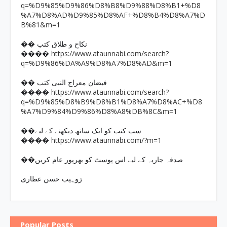
q=%D9%85%D9%86%D8%B8%D9%88%D8%B1+%D8
%A7%D8%AD%D9%85%D8%AF+%D8%B4%D8%A7%D
B%81&m=1
�� نکاح و طلاق کتب
https://www.ataunnabi.com/search?
����
q=%D9%86%DA%A9%D8%A7%D8%AD&m=1
�� فیضان معراج النبی کتب
https://www.ataunnabi.com/search?
����
q=%D9%85%D8%B9%D8%B1%D8%A7%D8%AC+%D8
%A7%D9%84%D9%86%D8%A8%DB%8C&m=1
��سب کتب کو ایک ساتھ دیکھنے کے لیے
https://www.ataunnabi.com/?m=1
����
��صدقہ جاریہ کے لیے اس پوسٹ کو بھرپور عام کریں
زوہیب حسن عطاری
Popular Posts