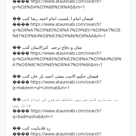
https://www.ataunnabi.com/search?
����
q=%D8%BA%D9%88%D8%AB&m=1
�� فیضان امام اہلسنت امام احمد رضا کتب
https://www.ataunnabi.com/search?
����
q=%D8%A7%D9%85%D8%A7%D9%85+%D8%A7%DB
%81%D9%84%D8%B3%D9%86%D8%AA&m=1
�� شان و دفاع ترجمہ کنزالایمان کتب
https://www.ataunnabi.com/search?
����
q=%DA%A9%D9%86%D8%B2%D8%A7%D9%84%D8%
A7%DB%8C%D9%85%D8%A7%D9%86&m=1
�� فیضان حکیم الامت مفتی احمد یار خان کتب
https://www.ataunnabi.com/search?
����
q=Hakeem+ul+Ummat&m=1
�� رد بدمذہب کتب جس میں مختلف فرقوں کی تمام کتب
شامل ہیں
https://www.ataunnabi.com/search?
����
q=Badmazhab&m=1
�� رد قادیانیت کتب
https://www.ataunnabi.com/search?
����