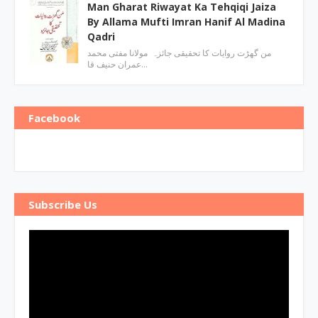
Man Gharat Riwayat Ka Tehqiqi Jaiza
By Allama Mufti Imran Hanif Al Madina
Qadri
من گھڑت روایات کا تحقیقی جائزہ مولانا مفتی محمد
عمران حنیف قا…
Facebook
Subscribe Us