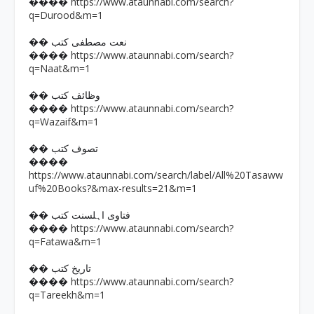
https://www.ataunnabi.com/search?
����
q=Durood&m=1
�� نعت مصطفی کتب
https://www.ataunnabi.com/search?
����
q=Naat&m=1
�� وظائف کتب
https://www.ataunnabi.com/search?
����
q=Wazaif&m=1
�� تصوف کتب
����
https://www.ataunnabi.com/search/label/All%20Tasaww
uf%20Books?&max-results=21&m=1
�� فتاوی اہلسنت کتب
https://www.ataunnabi.com/search?
����
q=Fatawa&m=1
�� تاریخ کتب
https://www.ataunnabi.com/search?
����
q=Tareekh&m=1