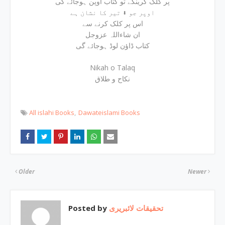
پر کلک کرینگے تو کتاب اوپن ہوجائے گی
اوپر جو ⬇ تیر کا نشان ہے
اس پر کلک کرنے سے
ان شاءاللہ عزوجل
کتاب ڈاؤن لوڈ ہوجائے گی
Nikah o Talaq
نکاح و طلاق
All islahi Books
Dawateislami Books
Older
Newer
Posted by
تحقیقات لائبریری