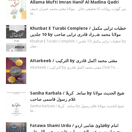
Allama Mufti Imran Hanif Al Madina Qadri
من گھڑت روایات کا تحقیقی جائزہ مولانا مفتی محمد عمران حنیف
قا…
Khutbat E Turabi Complete / خطبات ترابی مکمل
10 جلدیں by مولانا محمد شہزاد قادری ترابی صاحب
Khutbat E Turabi Complete / خطبات ترابی مکمل 10 جلدیں by
مول…
Altarkeeb / الترکیب by مفتی محمد اکمل قادری
Altarkeeb / الترکیب by مفتی محمد اکمل قادری Click To …
Saniha Karbala / سانحہ کربلا by شیخ الحدیث مولانا
غلام رسول قاسمی صاحب
Saniha Karbala / سانحہ کربلا by شیخ الحدیث مولانا غلام رسول
قا…
Fatawa Shami Urdu / فتاویٰ شامی اردوby امام
محمد امین بن عمر الشہیر بابن عابدین رحمۃ اللہ علیہ