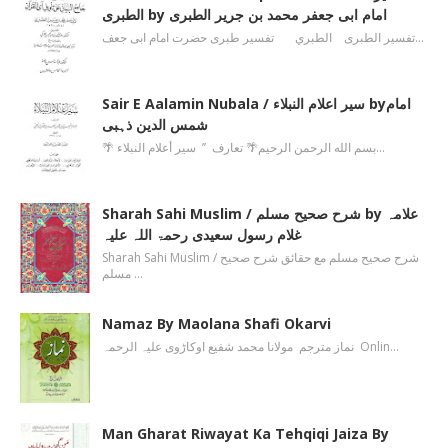
الطبری by امام ابی جعفر محمد بن جریر الطبری
تفسیر الطبری الطبري تفسیر طبری حضرت امام ابی جعف…
Sair E Aalamin Nubala / سیر اعلام النبلاء byامام
شمس الدین ذہبی
🌴 بسم الله الرحمن الرحیم🌴 تعارف ’’ سیر أعلام النبلاء…
Sharah Sahi Muslim / شرح صحیح مسلم by علامہ
غلام رسول سعیدی رحمۃ اللہ علیہ
Sharah Sahi Muslim / شرح صحیح مسلم مع حقائق شرح صحیح
مسلم …
Namaz By Maolana Shafi Okarvi
نماز مترجم مولانا محمد شفیع اوکاڑوی علیہ الرحمہ Onlin…
Man Gharat Riwayat Ka Tehqiqi Jaiza By