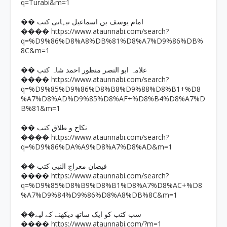
q=Turabi&m=1
�� امام یوسف بن اسماعیل نبہانی کتب
https://www.ataunnabi.com/search?
����
q=%D9%86%D8%A8%DB%81%D8%A7%D9%86%DB%
8C&m=1
�� علامہ ابو النصر منظور احمد شاہ کتب
https://www.ataunnabi.com/search?
����
q=%D9%85%D9%86%D8%B8%D9%88%D8%B1+%D8
%A7%D8%AD%D9%85%D8%AF+%D8%B4%D8%A7%D
B%81&m=1
�� نکاح و طلاق کتب
https://www.ataunnabi.com/search?
����
q=%D9%86%DA%A9%D8%A7%D8%AD&m=1
�� فیضان معراج النبی کتب
https://www.ataunnabi.com/search?
����
q=%D9%85%D8%B9%D8%B1%D8%A7%D8%AC+%D8
%A7%D9%84%D9%86%D8%A8%DB%8C&m=1
��سب کتب کو ایک ساتھ دیکھنے کے لیے
https://www.ataunnabi.com/?m=1
����