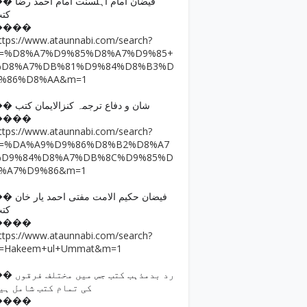
فیضان امام اہلسنت امام ا
کت
����
ttps://www.ataunnabi.com/search?
q=%D8%A7%D9%85%D8%A7%D9%85+
%D8%A7%DB%81%D9%84%D8%B3%D
9%86%D8%AA&m=1
�� شان و دفاع ترجمہ کنزالایمان کتب
����
ttps://www.ataunnabi.com/search?
q=%DA%A9%D9%86%D8%B2%D8%A7
%D9%84%D8%A7%DB%8C%D9%85%D
8%A7%D9%86&m=1
فیضان حکیم الامت مفتی احمد
کت
����
ttps://www.ataunnabi.com/search?
=Hakeem+ul+Ummat&m=1
رد بدمذہب کتب جس میں مختل
کی تمام کتب شامل ہی
����