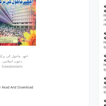
h
/
r
h
q
اچھے ماحول کی برکت
دعوت اسلامی
h
Dawateislami
q
e Read And Download
h
q