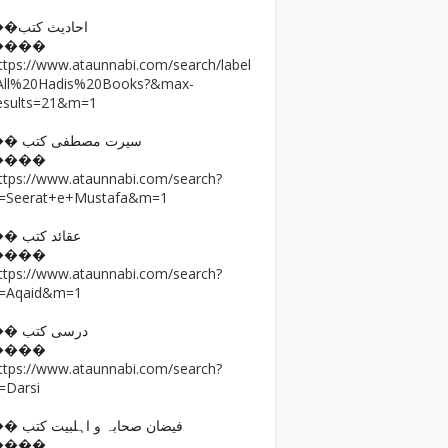
��احادیث کتب
����
ttps://www.ataunnabi.com/search/label
All%20Hadis%20Books?&max-
esults=21&m=1
�� سیرت مصطفی کتب
����
ttps://www.ataunnabi.com/search?
=Seerat+e+Mustafa&m=1
�� عقائد کتب
����
ttps://www.ataunnabi.com/search?
=Aqaid&m=1
�� درسی کتب
����
ttps://www.ataunnabi.com/search?
=Darsi
�� فیضان صحابہ و اہلبیت کتب
����