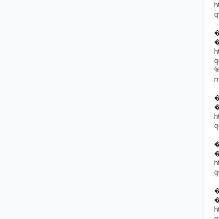
h
q
h
h
q
h
q
h
q