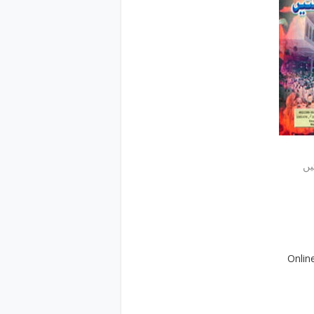
یں
Onlin