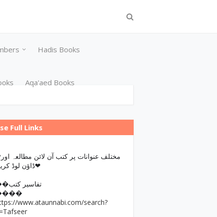
mbers
Hadis Books
ooks
Aqa'aed Books
se Full Links
مختلف عن
ڈاؤن لوڈ کریں❤
��تفاسیر کتب
����
ttps://www.ataunnabi.com/search?
=Tafseer