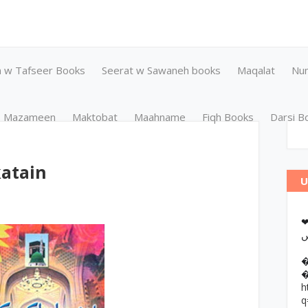
n w Tafseer Books
Seerat w Sawaneh books
Maqalat
Nu
Mazameen
Maktobat
Maahname
Fiqh Books
Darsi B
katain
U
❤وانات پر کتب آن لائن مطالعہ اور
h
q