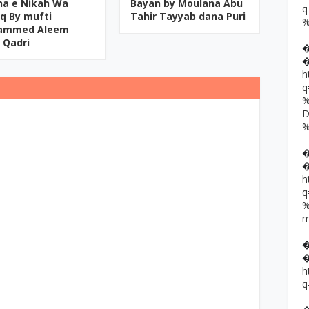
na e Nikah Wa
Bayan by Moulana Abu
aq By mufti
Tahir Tayyab dana Puri
ammed Aleem
 Qadri
h
h
h