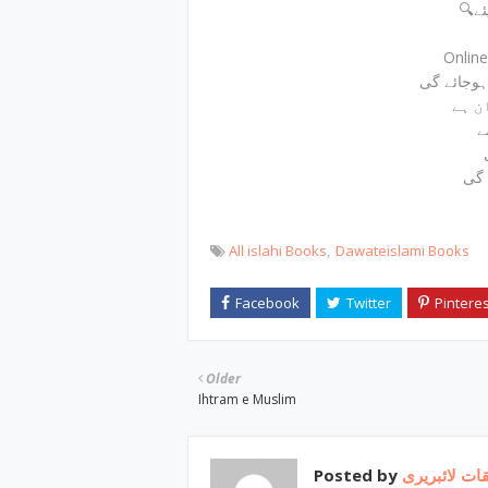
🔍
Onlin
 ہوجائے گی
ن ہے
ے
 گی
All islahi Books
Dawateislami Books
Older
Ihtram e Muslim
Posted by
ات لائبریری