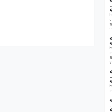
�� حمد رضا
ب
h
h
��  یار خان
ب
h
q
�� ف فرقوں
ں