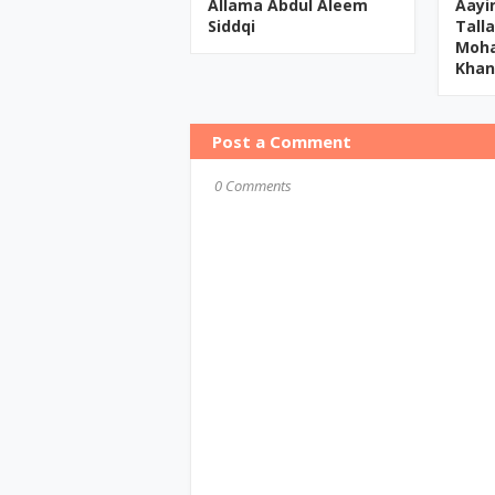
Allama Abdul Aleem
Aayi
Siddqi
Tall
Moh
Khan
Post a Comment
0 Comments