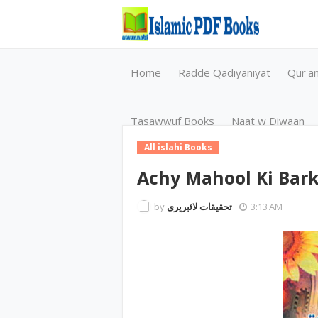
Home
Radde Qadiyaniyat
Qur'a
Tasawwuf Books
Naat w Diwaan
All islahi Books
Achy Mahool Ki Bar
by
تحقیقات لائبریری
3:13 AM