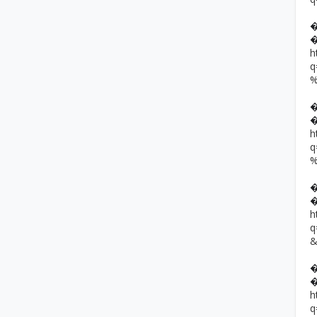
h
h
h
h
q