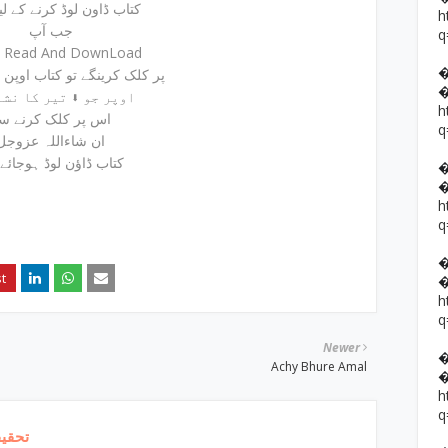
کتاب ڈاون لوڈ کرنے کے لیئے
h
جب آپ
q
e Read And DownLoad
پر کلک کرینگے تو کتاب اوپن
اوپر جو ⬇ تیر کا نشا
h
اس پر کلک کرنے س
q
ان شاءاللہ عزوجل
کتاب ڈاؤن لوڈ ہوجائے
h
q
h
q
Newer
Achy Bhure Amal
h
q
تحقیق