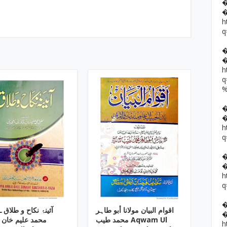
h
q
h
h
q
h
q
اقوام البیان مولانا أبو طاہر
آئینۂ نکاح و طلاق 
محمد طیب Aqwam Ul
محمد علیم خان 
h