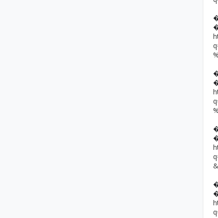
h
h
h
h
q