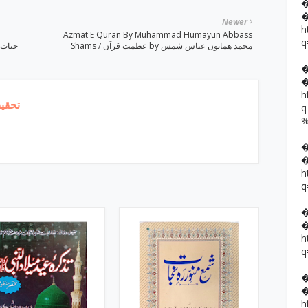
Newer
h
Azmat E Quran By Muhammad Humayun Abbass
q
Shams / عظمت قرآن by محمد ھمایون عباس شمس
h
تحقیق
h
q
h
q
h