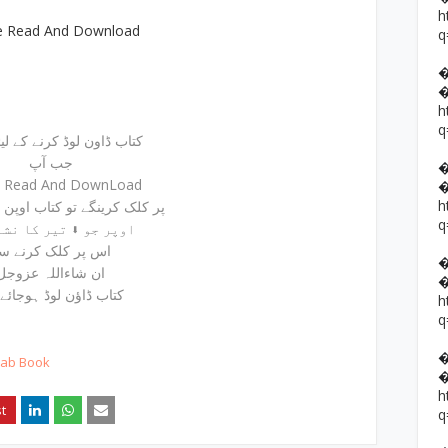
h
e Read And Download
q
h
q
کتاب ڈاون لوڈ کرنے کے لیئے
جب آپ
e Read And DownLoad
h
پر کلک کرینگے تو کتاب اوپن
q
اوپر جو ⬇ تیر کا نشا
اس پر کلک کرنے س
ان شاءاللہ عزوجل
کتاب ڈاؤن لوڈ ہوجائے
h
q
hab Book
h
q