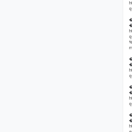
h
q
h
h
q
h
q
h
q