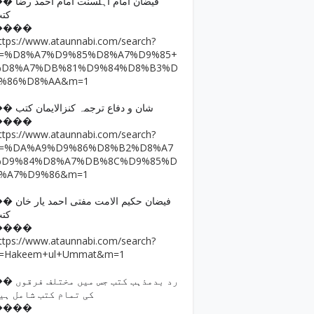
فیضان امام اہلسنت امام ا
کت
����
ttps://www.ataunnabi.com/search?
q=%D8%A7%D9%85%D8%A7%D9%85+
%D8%A7%DB%81%D9%84%D8%B3%D
9%86%D8%AA&m=1
�� شان و دفاع ترجمہ کنزالایمان کتب
����
ttps://www.ataunnabi.com/search?
q=%DA%A9%D9%86%D8%B2%D8%A7
%D9%84%D8%A7%DB%8C%D9%85%D
8%A7%D9%86&m=1
فیضان حکیم الامت مفتی احمد
کت
����
ttps://www.ataunnabi.com/search?
=Hakeem+ul+Ummat&m=1
رد بدمذہب کتب جس میں مختل
کی تمام کتب شامل ہی
����