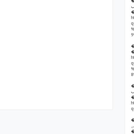
�� حمد رضا
ب
h
h
��  یار خان
ب
h
q
�� ف فرقوں
ں