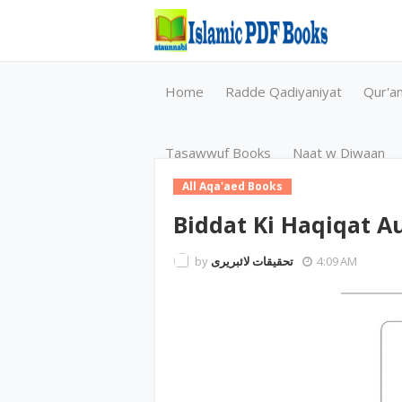
Home
Radde Qadiyaniyat
Qur'a
Tasawwuf Books
Naat w Diwaan
All Aqa'aed Books
Biddat Ki Haqiqat A
by
تحقیقات لائبریری
4:09 AM