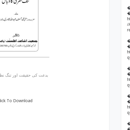
h
/
r
h
q
بدعت کی حقیقت اور تنگ نظر
h
q
lick To Download
h
q