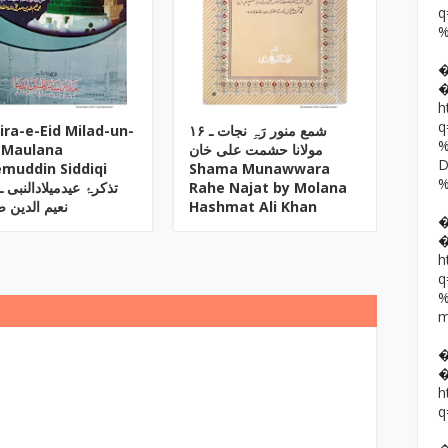
h
ira-e-Eid Milad-un-
۱۶ شمع منور رَہِ نجات ـ
 Maulana
مولانا حشمت علی خان
muddin Siddiqi
Shama Munawwara
تذکرۂ عیدمیلادالنبی ـ 
Rahe Najat by Molana
نعیم الدین 
Hashmat Ali Khan
h
h