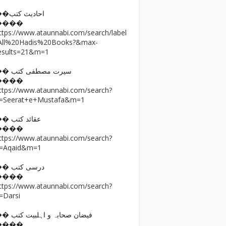
��احادیث کتب
����
ttps://www.ataunnabi.com/search/label
All%20Hadis%20Books?&max-
esults=21&m=1
�� سیرت مصطفی کتب
����
ttps://www.ataunnabi.com/search?
=Seerat+e+Mustafa&m=1
�� عقائد کتب
����
ttps://www.ataunnabi.com/search?
=Aqaid&m=1
�� درسی کتب
����
ttps://www.ataunnabi.com/search?
=Darsi
�� فیضان صحابہ و اہلبیت کتب
����