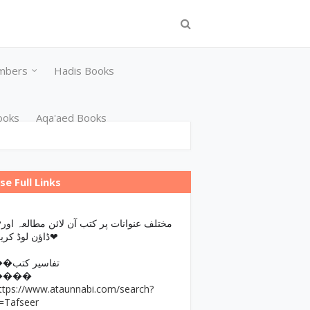
mbers
Hadis Books
ooks
Aqa'aed Books
se Full Links
مختلف عن
ڈاؤن لوڈ کریں❤
��تفاسیر کتب
����
ttps://www.ataunnabi.com/search?
=Tafseer