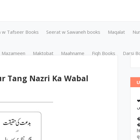
n w Tafseer Books
Seerat w Sawaneh books
Maqalat
Nu
Mazameen
Maktobat
Maahname
Fiqh Books
Darsi B
ur Tang Nazri Ka Wabal
U
❤وانات پر کتب آن لائن مطالعہ اور
h
q