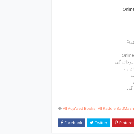
Onlin
🔍
Onlin
 ہوجائے گی
ن ہے
ے
 گی
All Aqa'aed Books
All Radd e BadMaz