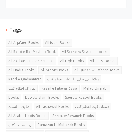
Tags
All Aqa'aed Books
All islahi Books
All Radd e BadMazhab Book
All Seerat w Sawaneh books
All Akabareen e Ahlesunnat
All Fiqh Books
All Darsi Books
All Hadis Books
All Arabic Books
All Qur'an w Tafseer Books
Radd e Qadiyaniyat
میلادالنبی صلی اللہ علیہ وسلم کتب
نماز کے احکام کتب
Rasail e Fatawa Rizvia
Melad Un nabi
books
Dawateislami Books
Seerate Rasool Books
فتاوی اہلسنت
All Tasawwuf Books
فیضان غوث اعظم کتب
All Arabic Hadis Books
Seerat w Sawaneh Books
رد بدمذہب کتب
Ramazan Ul Mubarak Books