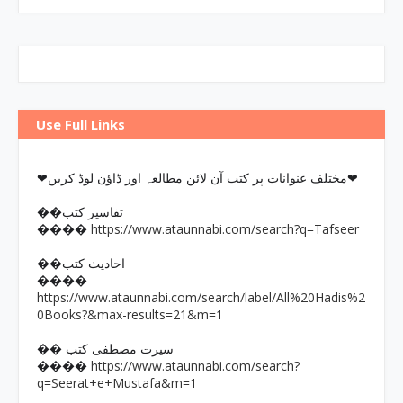
Use Full Links
❤مختلف عنوانات پر کتب آن لائن مطالعہ اور ڈاؤن لوڈ کریں❤
��تفاسیر کتب
https://www.ataunnabi.com/search?q=Tafseer
����
��احادیث کتب
����
https://www.ataunnabi.com/search/label/All%20Hadis%2
0Books?&max-results=21&m=1
�� سیرت مصطفی کتب
https://www.ataunnabi.com/search?
����
q=Seerat+e+Mustafa&m=1