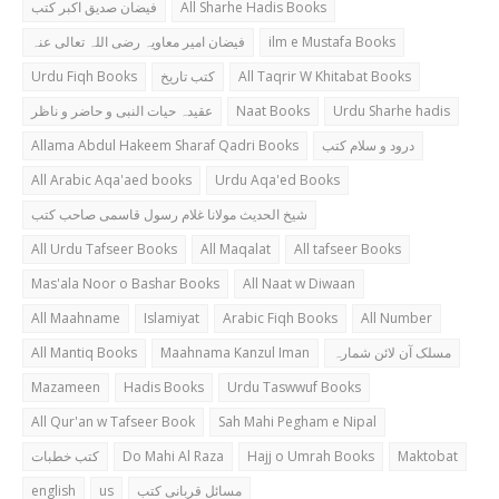
فیضان صدیق اکبر کتب
All Sharhe Hadis Books
فیضان امیر معاویہ رضی اللہ تعالی عنہ
ilm e Mustafa Books
Urdu Fiqh Books
کتب تاریخ
All Taqrir W Khitabat Books
عقیدہ حیات النبی و حاضر و ناظر
Naat Books
Urdu Sharhe hadis
Allama Abdul Hakeem Sharaf Qadri Books
درود و سلام کتب
All Arabic Aqa'aed books
Urdu Aqa'ed Books
شیخ الحدیث مولانا غلام رسول قاسمی صاحب کتب
All Urdu Tafseer Books
All Maqalat
All tafseer Books
Mas'ala Noor o Bashar Books
All Naat w Diwaan
All Maahname
Islamiyat
Arabic Fiqh Books
All Number
All Mantiq Books
Maahnama Kanzul Iman
مسلک آن لائن شمارہ
Mazameen
Hadis Books
Urdu Taswwuf Books
All Qur'an w Tafseer Book
Sah Mahi Pegham e Nipal
کتب خطبات
Do Mahi Al Raza
Hajj o Umrah Books
Maktobat
english
us
مسائل قربانی کتب