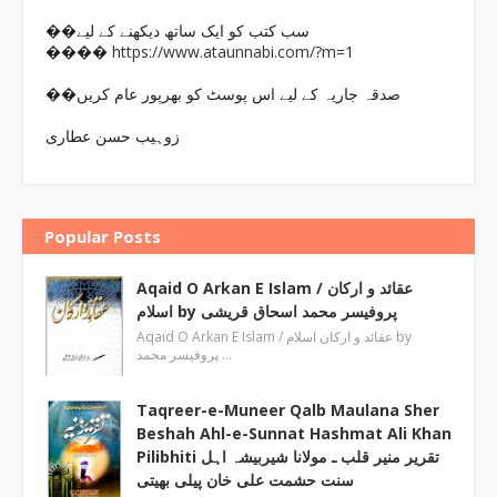
��سب کتب کو ایک ساتھ دیکھنے کے لیے
https://www.ataunnabi.com/?m=1
����
��صدقہ جاریہ کے لیے اس پوسٹ کو بھرپور عام کریں
زوہیب حسن عطاری
Popular Posts
Aqaid O Arkan E Islam / عقائد و ارکان
اسلام by پروفیسر محمد اسحاق قریشی
Aqaid O Arkan E Islam / عقائد و ارکان اسلام by
پروفیسر محمد …
Taqreer-e-Muneer Qalb Maulana Sher
Beshah Ahl-e-Sunnat Hashmat Ali Khan
Pilibhiti تقریر منیر قلب ـ مولانا شیربیشہ اہل
سنت حشمت علی خان پیلی بھیتی