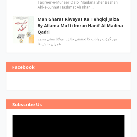
Taqreer-e-Muneer Qalb Maulana Sher Beshah
Ahl-e-Sunnat Hashmat Ali Khan …
Man Gharat Riwayat Ka Tehqiqi Jaiza
By Allama Mufti Imran Hanif Al Madina
Qadri
من گھڑت روایات کا تحقیقی جائزہ مولانا مفتی محمد
عمران حنیف قا…
Facebook
Subscribe Us