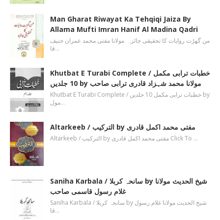
Man Gharat Riwayat Ka Tehqiqi Jaiza By
Allama Mufti Imran Hanif Al Madina Qadri
من گھڑت روایات کا تحقیقی جائزہ مولانا مفتی محمد عمران حنیف
قا…
Khutbat E Turabi Complete / خطبات ترابی مکمل
10 جلدیں by مولانا محمد شہزاد قادری ترابی صاحب
Khutbat E Turabi Complete / خطبات ترابی مکمل 10 جلدیں by
مول…
Altarkeeb / الترکیب by مفتی محمد اکمل قادری
Altarkeeb / الترکیب by مفتی محمد اکمل قادری Click To …
Saniha Karbala / سانحہ کربلا by شیخ الحدیث مولانا
غلام رسول قاسمی صاحب
Saniha Karbala / سانحہ کربلا by شیخ الحدیث مولانا غلام رسول
قا…