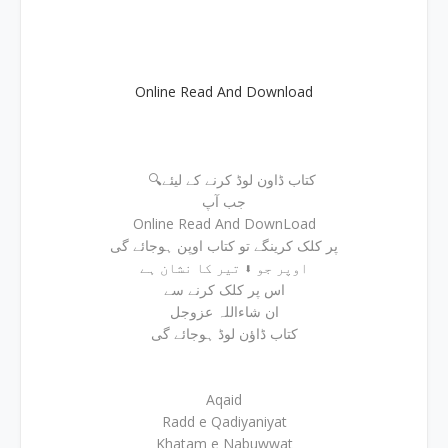
Online Read And Download
🔍کتاب ڈاون لوڈ کرنے کے لیئے
جب آپ
Online Read And DownLoad
پر کلک کرینگے تو کتاب اوپن ہوجائے گی
اوپر جو ⬇ تیر کا نشان ہے
اس پر کلک کرنے سے
ان شاءاللہ عزوجل
کتاب ڈاؤن لوڈ ہوجائے گی
Aqaid
Radd e Qadiyaniyat
Khatam e Nabuwwat