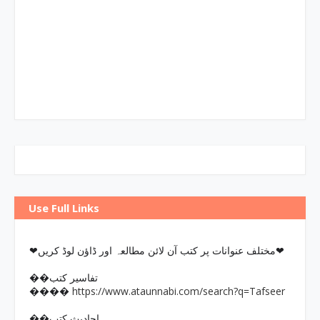
Use Full Links
❤مختلف عنوانات پر کتب آن لائن مطالعہ اور ڈاؤن لوڈ کریں❤
��تفاسیر کتب
https://www.ataunnabi.com/search?q=Tafseer
����
��احادیث کتب