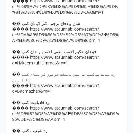
https://www.ataunnabi.com/search?
����
q=%D8%A7%D9%85%D8%A7%D9%85+%D8%A7%DB
%81%D9%84%D8%B3%D9%86%D8%AA&m=1
�� شان و دفاع ترجمہ کنزالایمان کتب
https://www.ataunnabi.com/search?
����
q=%DA%A9%D9%86%D8%B2%D8%A7%D9%84%D8%
A7%DB%8C%D9%85%D8%A7%D9%86&m=1
�� فیضان حکیم الامت مفتی احمد یار خان کتب
https://www.ataunnabi.com/search?
����
q=Hakeem+ul+Ummat&m=1
�� رد بدمذہب کتب جس میں مختلف فرقوں کی تمام کتب
شامل ہیں
https://www.ataunnabi.com/search?
����
q=Badmazhab&m=1
�� رد قادیانیت کتب
https://www.ataunnabi.com/search?
����
q=%D9%82%D8%A7%D8%AF%DB%8C%D8%A7%D9%
86%DB%8C%D8%AA&m=1
�� رد شیعیت کتب