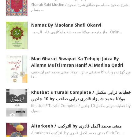
Sharah Sahi Muslim / شرح صحیح مسلم مع حقائق شرح صحیح
مسلم …
Namaz By Maolana Shafi Okarvi
نماز مترجم مولانا محمد شفیع اوکاڑوی علیہ الرحمہ Onlin…
Man Gharat Riwayat Ka Tehqiqi Jaiza By
Allama Mufti Imran Hanif Al Madina Qadri
من گھڑت روایات کا تحقیقی جائزہ مولانا مفتی محمد عمران حنیف
قا…
Khutbat E Turabi Complete / خطبات ترابی مکمل
10 جلدیں by مولانا محمد شہزاد قادری ترابی صاحب
Khutbat E Turabi Complete / خطبات ترابی مکمل 10 جلدیں by
مول…
Altarkeeb / الترکیب by مفتی محمد اکمل قادری
Altarkeeb / الترکیب by مفتی محمد اکمل قادری Click To …