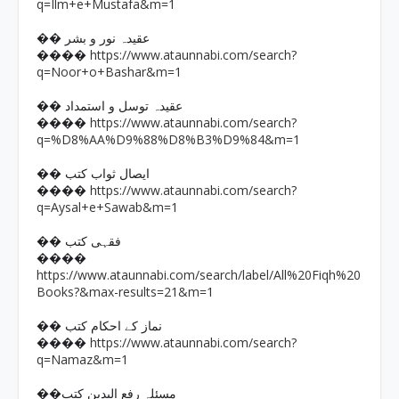
q=Ilm+e+Mustafa&m=1
�� عقیدہ نور و بشر
https://www.ataunnabi.com/search?
����
q=Noor+o+Bashar&m=1
�� عقیدہ توسل و استمداد
https://www.ataunnabi.com/search?
����
q=%D8%AA%D9%88%D8%B3%D9%84&m=1
�� ایصال ثواب کتب
https://www.ataunnabi.com/search?
����
q=Aysal+e+Sawab&m=1
�� فقہی کتب
����
https://www.ataunnabi.com/search/label/All%20Fiqh%20
Books?&max-results=21&m=1
�� نماز کے احکام کتب
https://www.ataunnabi.com/search?
����
q=Namaz&m=1
��مسئلہ رفع الیدین کتب