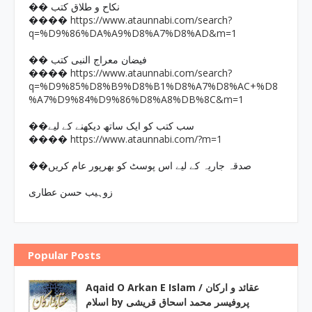
�� نکاح و طلاق کتب
https://www.ataunnabi.com/search?
����
q=%D9%86%DA%A9%D8%A7%D8%AD&m=1
�� فیضان معراج النبی کتب
https://www.ataunnabi.com/search?
����
q=%D9%85%D8%B9%D8%B1%D8%A7%D8%AC+%D8
%A7%D9%84%D9%86%D8%A8%DB%8C&m=1
��سب کتب کو ایک ساتھ دیکھنے کے لیے
https://www.ataunnabi.com/?m=1
����
��صدقہ جاریہ کے لیے اس پوسٹ کو بھرپور عام کریں
زوہیب حسن عطاری
Popular Posts
Aqaid O Arkan E Islam / عقائد و ارکان
اسلام by پروفیسر محمد اسحاق قریشی