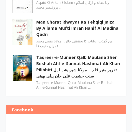
Aqaid O Arkan E Islam / عقائد و ارکان اسلام by
پروفیسر محمد …
Man Gharat Riwayat Ka Tehqiqi Jaiza
By Allama Mufti Imran Hanif Al Madina
Qadri
من گھڑت روایات کا تحقیقی جائزہ مولانا مفتی محمد
عمران حنیف قا…
Taqreer-e-Muneer Qalb Maulana Sher
Beshah Ahl-e-Sunnat Hashmat Ali Khan
Pilibhiti تقریر منیر قلب ـ مولانا شیربیشہ اہل
سنت حشمت علی خان پیلی بھیتی
Taqreer-e-Muneer Qalb Maulana Sher Beshah
Ahl-e-Sunnat Hashmat Ali Khan …
Facebook