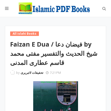
All islahi Books
Faizan E Dua / فیضان دعا by
شیخ الحدیث والتفسیر مفتی محمد
قاسم عطاری المدنی
by
تحقیقات لائبریری
7:21 PM