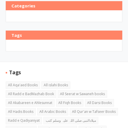
Categories
Tags
Tags
All Aqa'aed Books
All islahi Books
All Radd e BadMazhab Book
All Seerat w Sawaneh books
All Akabareen e Ahlesunnat
All Fiqh Books
All Darsi Books
All Hadis Books
All Arabic Books
All Qur'an w Tafseer Books
Radd e Qadiyaniyat
میلادالنبی صلی اللہ علیہ وسلم کتب