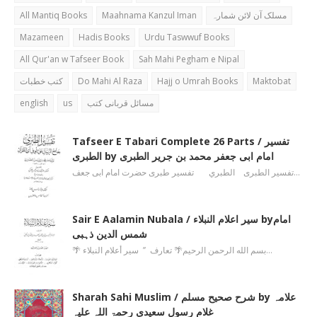
All Mantiq Books
Maahnama Kanzul Iman
مسلک آن لائن شمارہ
Mazameen
Hadis Books
Urdu Taswwuf Books
All Qur'an w Tafseer Book
Sah Mahi Pegham e Nipal
کتب خطبات
Do Mahi Al Raza
Hajj o Umrah Books
Maktobat
english
us
مسائل قربانی کتب
Tafseer E Tabari Complete 26 Parts / تفسیر
الطبری by امام ابی جعفر محمد بن جریر الطبری
تفسیر الطبری الطبري تفسیر طبری حضرت امام ابی جعف…
Sair E Aalamin Nubala / سیر اعلام النبلاء byامام
شمس الدین ذہبی
🌴 بسم الله الرحمن الرحیم🌴 تعارف ’’ سیر أعلام النبلاء…
Sharah Sahi Muslim / شرح صحیح مسلم by علامہ
غلام رسول سعیدی رحمۃ اللہ علیہ