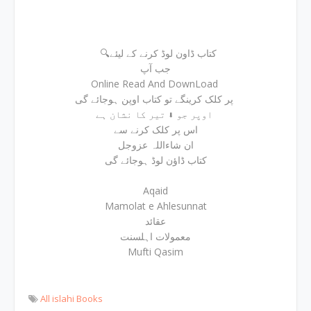
🔍کتاب ڈاون لوڈ کرنے کے لیئے
جب آپ
Online Read And DownLoad
پر کلک کرینگے تو کتاب اوپن ہوجائے گی
اوپر جو ⬇ تیر کا نشان ہے
اس پر کلک کرنے سے
ان شاءاللہ عزوجل
کتاب ڈاؤن لوڈ ہوجائے گی
Aqaid
Mamolat e Ahlesunnat
عقائد
معمولات اہلسنت
Mufti Qasim
All islahi Books