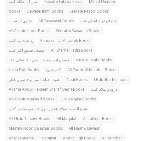
نماز کے احکام کتب
Rasail e Fatawa Rizvia
Melad Un nabi
books
Dawateislami Books
Seerate Rasool Books
فتاوی اہلسنت
All Tasawwuf Books
فیضان غوث اعظم کتب
All Arabic Hadis Books
Seerat w Sawaneh Books
رد بدمذہب کتب
Ramazan Ul Mubarak Books
فیضان صدیق اکبر کتب
All Sharhe Hadis Books
فیضان امیر معاویہ رضی اللہ تعالی عنہ
ilm e Mustafa Books
Urdu Fiqh Books
کتب تاریخ
All Taqrir W Khitabat Books
عقیدہ حیات النبی و حاضر و ناظر
Naat Books
Urdu Sharhe hadis
Allama Abdul Hakeem Sharaf Qadri Books
درود و سلام کتب
All Arabic Aqa'aed books
Urdu Aqa'ed Books
شیخ الحدیث مولانا غلام رسول قاسمی صاحب کتب
All Urdu Tafseer Books
All Maqalat
All tafseer Books
Mas'ala Noor o Bashar Books
All Naat w Diwaan
All Maahname
Islamiyat
Arabic Fiqh Books
All Number