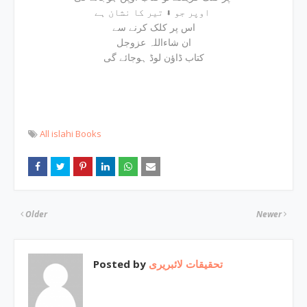
اوپر جو ⬇ تیر کا نشان ہے
اس پر کلک کرنے سے
ان شاءاللہ عزوجل
کتاب ڈاؤن لوڈ ہوجائے گی
All islahi Books
Older
Newer
Posted by
تحقیقات لائبریری