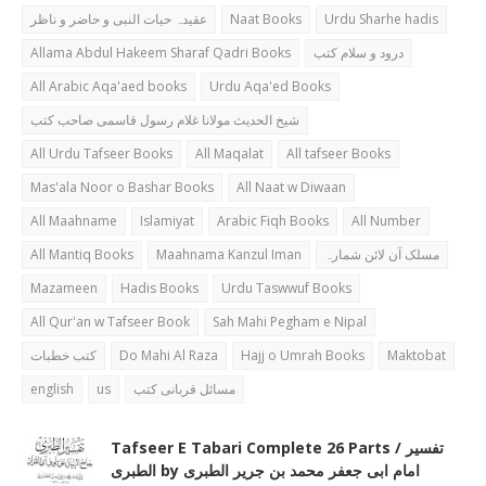
عقیدہ حیات النبی و حاضر و ناظر
Naat Books
Urdu Sharhe hadis
Allama Abdul Hakeem Sharaf Qadri Books
درود و سلام کتب
All Arabic Aqa'aed books
Urdu Aqa'ed Books
شیخ الحدیث مولانا غلام رسول قاسمی صاحب کتب
All Urdu Tafseer Books
All Maqalat
All tafseer Books
Mas'ala Noor o Bashar Books
All Naat w Diwaan
All Maahname
Islamiyat
Arabic Fiqh Books
All Number
All Mantiq Books
Maahnama Kanzul Iman
مسلک آن لائن شمارہ
Mazameen
Hadis Books
Urdu Taswwuf Books
All Qur'an w Tafseer Book
Sah Mahi Pegham e Nipal
کتب خطبات
Do Mahi Al Raza
Hajj o Umrah Books
Maktobat
english
us
مسائل قربانی کتب
Tafseer E Tabari Complete 26 Parts / تفسیر
الطبری by امام ابی جعفر محمد بن جریر الطبری