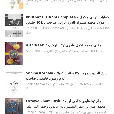
من گھڑت روایات کا تحقیقی جائزہ مولانا مفتی محمد عمران حنیف
قا…
Khutbat E Turabi Complete / خطبات ترابی مکمل
10 جلدیں by مولانا محمد شہزاد قادری ترابی صاحب
Khutbat E Turabi Complete / خطبات ترابی مکمل 10 جلدیں by
مول…
Altarkeeb / الترکیب by مفتی محمد اکمل قادری
Altarkeeb / الترکیب by مفتی محمد اکمل قادری Click To …
Saniha Karbala / سانحہ کربلا by شیخ الحدیث مولانا
غلام رسول قاسمی صاحب
Saniha Karbala / سانحہ کربلا by شیخ الحدیث مولانا غلام رسول
قا…
Fatawa Shami Urdu / فتاویٰ شامی اردوby امام
محمد امین بن عمر الشہیر بابن عابدین رحمۃ اللہ علیہ
Fatawa Shami Urdu / فتاویٰ شامی اردو by امام محمد امین بن