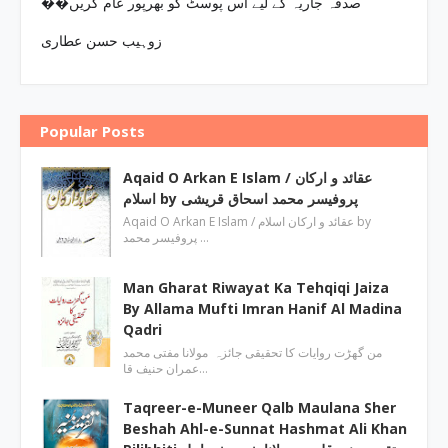
��صدقہ جاریہ کے لیے اس پوسٹ کو بھرپور عام کریں
زوہیب حسن عطاری
Popular Posts
Aqaid O Arkan E Islam / عقائد و ارکان
اسلام by پروفیسر محمد اسحاق قریشی
Aqaid O Arkan E Islam / عقائد و ارکان اسلام by
پروفیسر محمد …
Man Gharat Riwayat Ka Tehqiqi Jaiza
By Allama Mufti Imran Hanif Al Madina
Qadri
من گھڑت روایات کا تحقیقی جائزہ مولانا مفتی محمد
عمران حنیف قا…
Taqreer-e-Muneer Qalb Maulana Sher
Beshah Ahl-e-Sunnat Hashmat Ali Khan