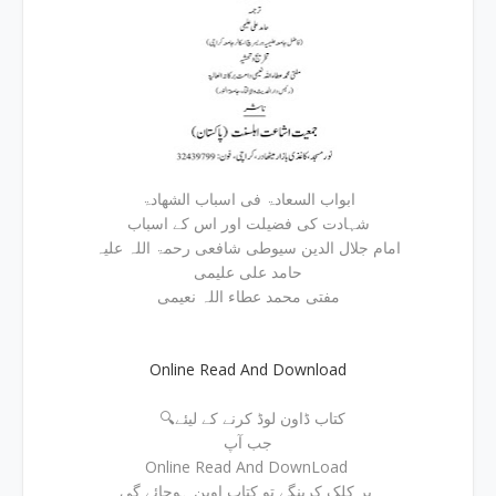
ابواب السعادۃ فی اسباب الشھادۃ
شہادت کی فضیلت اور اس کے اسباب
امام جلال الدین سیوطی شافعی رحمۃ اللہ علیہ
حامد علی علیمی
مفتی محمد عطاء اللہ نعیمی
Online Read And Download
🔍کتاب ڈاون لوڈ کرنے کے لیئے
جب آپ
Online Read And DownLoad
پر کلک کرینگے تو کتاب اوپن ہوجائے گی