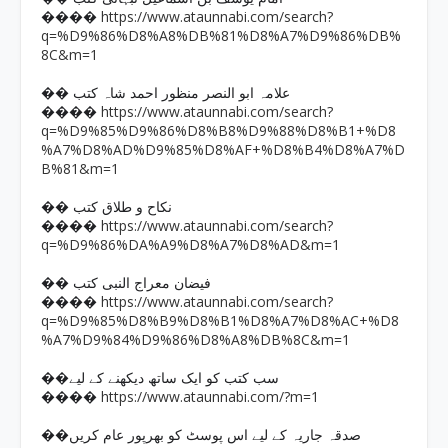
https://www.ataunnabi.com/search?
����
q=%D9%86%D8%A8%DB%81%D8%A7%D9%86%DB%
8C&m=1
�� علامہ ابو النصر منظور احمد شاہ کتب
https://www.ataunnabi.com/search?
����
q=%D9%85%D9%86%D8%B8%D9%88%D8%B1+%D8
%A7%D8%AD%D9%85%D8%AF+%D8%B4%D8%A7%D
B%81&m=1
�� نکاح و طلاق کتب
https://www.ataunnabi.com/search?
����
q=%D9%86%DA%A9%D8%A7%D8%AD&m=1
�� فیضان معراج النبی کتب
https://www.ataunnabi.com/search?
����
q=%D9%85%D8%B9%D8%B1%D8%A7%D8%AC+%D8
%A7%D9%84%D9%86%D8%A8%DB%8C&m=1
��سب کتب کو ایک ساتھ دیکھنے کے لیے
https://www.ataunnabi.com/?m=1
����
��صدقہ جاریہ کے لیے اس پوسٹ کو بھرپور عام کریں