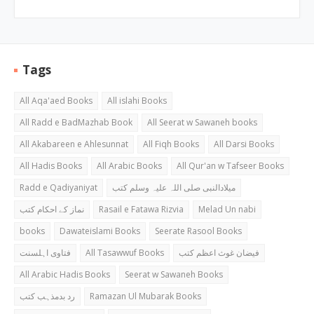
Tags
All Aqa'aed Books
All islahi Books
All Radd e BadMazhab Book
All Seerat w Sawaneh books
All Akabareen e Ahlesunnat
All Fiqh Books
All Darsi Books
All Hadis Books
All Arabic Books
All Qur'an w Tafseer Books
Radd e Qadiyaniyat
میلادالنبی صلی اللہ علیہ وسلم کتب
نماز کے احکام کتب
Rasail e Fatawa Rizvia
Melad Un nabi
books
Dawateislami Books
Seerate Rasool Books
فتاوی اہلسنت
All Tasawwuf Books
فیضان غوث اعظم کتب
All Arabic Hadis Books
Seerat w Sawaneh Books
رد بدمذہب کتب
Ramazan Ul Mubarak Books