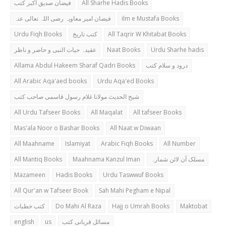
فیضان صدیق اکبر کتب
All Sharhe Hadis Books
فیضان امیر معاویہ رضی اللہ تعالی عنہ
ilm e Mustafa Books
Urdu Fiqh Books
کتب تاریخ
All Taqrir W Khitabat Books
عقیدہ حیات النبی و حاضر و ناظر
Naat Books
Urdu Sharhe hadis
Allama Abdul Hakeem Sharaf Qadri Books
درود و سلام کتب
All Arabic Aqa'aed books
Urdu Aqa'ed Books
شیخ الحدیث مولانا غلام رسول قاسمی صاحب کتب
All Urdu Tafseer Books
All Maqalat
All tafseer Books
Mas'ala Noor o Bashar Books
All Naat w Diwaan
All Maahname
Islamiyat
Arabic Fiqh Books
All Number
All Mantiq Books
Maahnama Kanzul Iman
مسلک آن لائن شمارہ
Mazameen
Hadis Books
Urdu Taswwuf Books
All Qur'an w Tafseer Book
Sah Mahi Pegham e Nipal
کتب خطبات
Do Mahi Al Raza
Hajj o Umrah Books
Maktobat
english
us
مسائل قربانی کتب