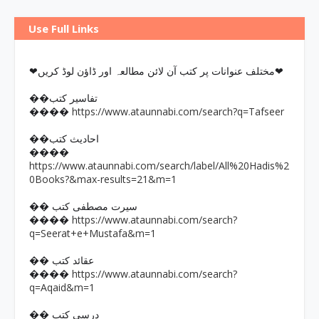
Use Full Links
❤مختلف عنوانات پر کتب آن لائن مطالعہ اور ڈاؤن لوڈ کریں❤
��تفاسیر کتب
https://www.ataunnabi.com/search?q=Tafseer
����
��احادیث کتب
����
https://www.ataunnabi.com/search/label/All%20Hadis%2
0Books?&max-results=21&m=1
�� سیرت مصطفی کتب
https://www.ataunnabi.com/search?
����
q=Seerat+e+Mustafa&m=1
�� عقائد کتب
https://www.ataunnabi.com/search?
����
q=Aqaid&m=1
�� درسی کتب