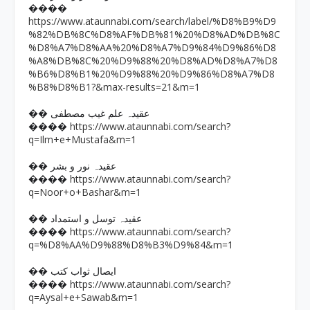
����
https://www.ataunnabi.com/search/label/%D8%B9%D9
%82%DB%8C%D8%AF%DB%81%20%D8%AD%DB%8C
%D8%A7%D8%AA%20%D8%A7%D9%84%D9%86%D8
%A8%DB%8C%20%D9%88%20%D8%AD%D8%A7%D8
%B6%D8%B1%20%D9%88%20%D9%86%D8%A7%D8
%B8%D8%B1?&max-results=21&m=1
�� عقیدہ علم غیب مصطفی
https://www.ataunnabi.com/search?
����
q=Ilm+e+Mustafa&m=1
�� عقیدہ نور و بشر
https://www.ataunnabi.com/search?
����
q=Noor+o+Bashar&m=1
�� عقیدہ توسل و استمداد
https://www.ataunnabi.com/search?
����
q=%D8%AA%D9%88%D8%B3%D9%84&m=1
�� ایصال ثواب کتب
https://www.ataunnabi.com/search?
����
q=Aysal+e+Sawab&m=1