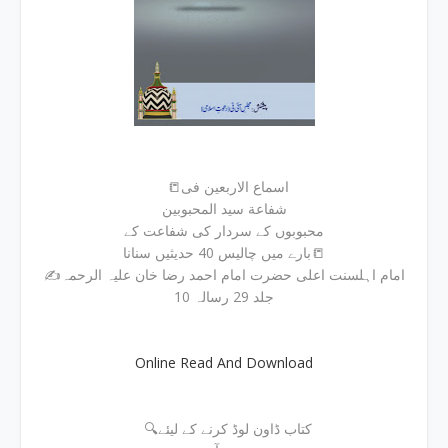
📒اسماع الاربعین فی
شفاعة سید المحبوبین
محبوبوں کے سردار کی شفاعت کے
بارے میں چالیس 40 حدیثیں سنانا📒
✍امام اہلسنت اعلی حضرت امام احمد رضا خان علیہ الرحمہ
جلد 29 رسالہ 10
Online Read And Download
🔍کتاب ڈاون لوڈ کرنے کے لیئے