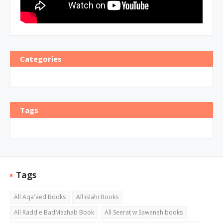
Categories
Tags
Tags
All Aqa'aed Books
All islahi Books
All Radd e BadMazhab Book
All Seerat w Sawaneh books