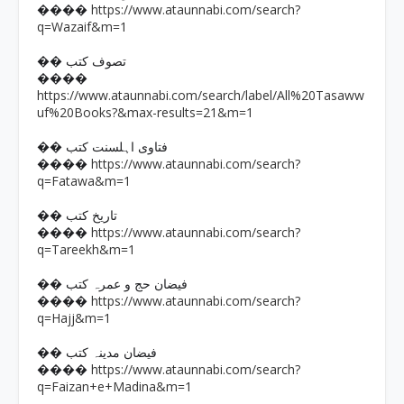
https://www.ataunnabi.com/search?
����
q=Wazaif&m=1
�� تصوف کتب
����
https://www.ataunnabi.com/search/label/All%20Tasaww
uf%20Books?&max-results=21&m=1
�� فتاوی اہلسنت کتب
https://www.ataunnabi.com/search?
����
q=Fatawa&m=1
�� تاریخ کتب
https://www.ataunnabi.com/search?
����
q=Tareekh&m=1
�� فیضان حج و عمرہ کتب
https://www.ataunnabi.com/search?
����
q=Hajj&m=1
�� فیضان مدینہ کتب
https://www.ataunnabi.com/search?
����
q=Faizan+e+Madina&m=1