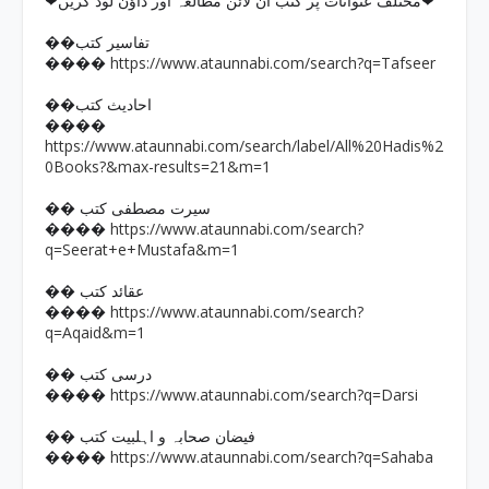
❤مختلف عنوانات پر کتب آن لائن مطالعہ اور ڈاؤن لوڈ کریں❤
��تفاسیر کتب
https://www.ataunnabi.com/search?q=Tafseer
����
��احادیث کتب
����
https://www.ataunnabi.com/search/label/All%20Hadis%2
0Books?&max-results=21&m=1
�� سیرت مصطفی کتب
https://www.ataunnabi.com/search?
����
q=Seerat+e+Mustafa&m=1
�� عقائد کتب
https://www.ataunnabi.com/search?
����
q=Aqaid&m=1
�� درسی کتب
https://www.ataunnabi.com/search?q=Darsi
����
�� فیضان صحابہ و اہلبیت کتب
https://www.ataunnabi.com/search?q=Sahaba
����