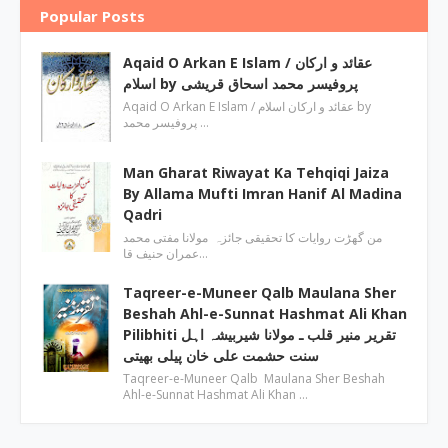
Popular Posts
Aqaid O Arkan E Islam / عقائد و ارکان
اسلام by پروفیسر محمد اسحاق قریشی
Aqaid O Arkan E Islam / عقائد و ارکان اسلام by
پروفیسر محمد …
Man Gharat Riwayat Ka Tehqiqi Jaiza
By Allama Mufti Imran Hanif Al Madina
Qadri
من گھڑت روایات کا تحقیقی جائزہ مولانا مفتی محمد
عمران حنیف قا…
Taqreer-e-Muneer Qalb Maulana Sher
Beshah Ahl-e-Sunnat Hashmat Ali Khan
Pilibhiti تقریر منیر قلب ـ مولانا شیربیشہ اہل
سنت حشمت علی خان پیلی بھیتی
Taqreer-e-Muneer Qalb Maulana Sher Beshah
Ahl-e-Sunnat Hashmat Ali Khan …