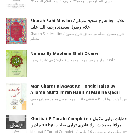
🌴 بسم الله الرحمن الرحیم🌴 تعارف ’’ سیر أعلام النبلاء…
Sharah Sahi Muslim / شرح صحیح مسلم by علامہ
غلام رسول سعیدی رحمۃ اللہ علیہ
Sharah Sahi Muslim / شرح صحیح مسلم مع حقائق شرح صحیح
مسلم …
Namaz By Maolana Shafi Okarvi
نماز مترجم مولانا محمد شفیع اوکاڑوی علیہ الرحمہ Onlin…
Man Gharat Riwayat Ka Tehqiqi Jaiza By
Allama Mufti Imran Hanif Al Madina Qadri
من گھڑت روایات کا تحقیقی جائزہ مولانا مفتی محمد عمران حنیف
قا…
Khutbat E Turabi Complete / خطبات ترابی مکمل
10 جلدیں by مولانا محمد شہزاد قادری ترابی صاحب
Khutbat E Turabi Complete / خطبات ترابی مکمل 10 جلدیں by