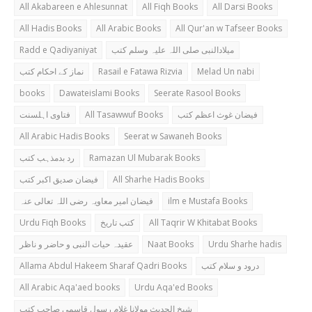
All Akabareen e Ahlesunnat
All Fiqh Books
All Darsi Books
All Hadis Books
All Arabic Books
All Qur'an w Tafseer Books
Radd e Qadiyaniyat
میلادالنبی صلی اللہ علیہ وسلم کتب
نماز کے احکام کتب
Rasail e Fatawa Rizvia
Melad Un nabi
books
Dawateislami Books
Seerate Rasool Books
فتاوی اہلسنت
All Tasawwuf Books
فیضان غوث اعظم کتب
All Arabic Hadis Books
Seerat w Sawaneh Books
رد بدمذہب کتب
Ramazan Ul Mubarak Books
فیضان صدیق اکبر کتب
All Sharhe Hadis Books
فیضان امیر معاویہ رضی اللہ تعالی عنہ
ilm e Mustafa Books
Urdu Fiqh Books
کتب تاریخ
All Taqrir W Khitabat Books
عقیدہ حیات النبی و حاضر و ناظر
Naat Books
Urdu Sharhe hadis
Allama Abdul Hakeem Sharaf Qadri Books
درود و سلام کتب
All Arabic Aqa'aed books
Urdu Aqa'ed Books
شیخ الحدیث مولانا غلام رسول قاسمی صاحب کتب