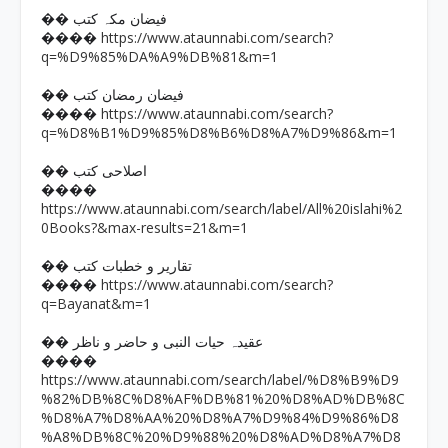
�� فیضان مکہ کتب
https://www.ataunnabi.com/search?
����
q=%D9%85%DA%A9%DB%81&m=1
�� فیضان رمضان کتب
https://www.ataunnabi.com/search?
����
q=%D8%B1%D9%85%D8%B6%D8%A7%D9%86&m=1
�� اصلاحی کتب
����
https://www.ataunnabi.com/search/label/All%20islahi%2
0Books?&max-results=21&m=1
�� تقاریر و خطبات کتب
https://www.ataunnabi.com/search?
����
q=Bayanat&m=1
�� عقیدہ حیات النبی و حاضر و ناظر
����
https://www.ataunnabi.com/search/label/%D8%B9%D9
%82%DB%8C%D8%AF%DB%81%20%D8%AD%DB%8C
%D8%A7%D8%AA%20%D8%A7%D9%84%D9%86%D8
%A8%DB%8C%20%D9%88%20%D8%AD%D8%A7%D8