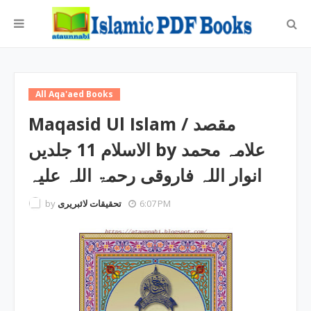
All Aqa'aed Books
Maqasid Ul Islam / مقصد
الاسلام 11 جلدیں by علامہ محمد
انوار اللہ فاروقی رحمۃ اللہ علیہ
by
تحقیقات لائبریری
6:07 PM