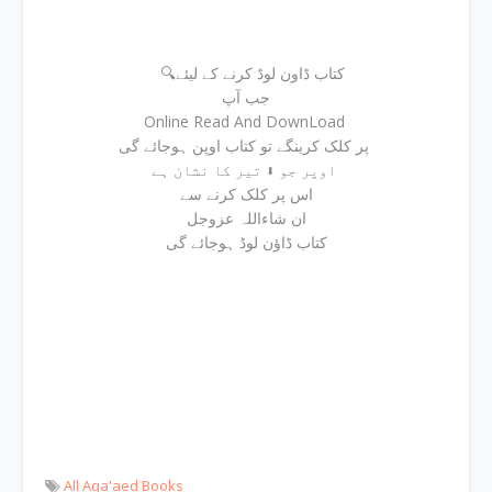
🔍کتاب ڈاون لوڈ کرنے کے لیئے
جب آپ
Online Read And DownLoad
پر کلک کرینگے تو کتاب اوپن ہوجائے گی
اوپر جو ⬇ تیر کا نشان ہے
اس پر کلک کرنے سے
ان شاءاللہ عزوجل
کتاب ڈاؤن لوڈ ہوجائے گی
All Aqa'aed Books