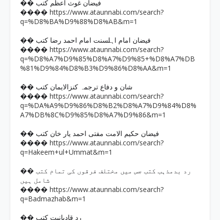
�� فیضان غوث اعظم کتب
https://www.ataunnabi.com/search?
����
q=%D8%BA%D9%88%D8%AB&m=1
�� فیضان امام اہلسنت امام احمد رضا کتب
https://www.ataunnabi.com/search?
����
q=%D8%A7%D9%85%D8%A7%D9%85+%D8%A7%DB
%81%D9%84%D8%B3%D9%86%D8%AA&m=1
�� شان و دفاع ترجمہ کنزالایمان کتب
https://www.ataunnabi.com/search?
����
q=%DA%A9%D9%86%D8%B2%D8%A7%D9%84%D8%
A7%DB%8C%D9%85%D8%A7%D9%86&m=1
�� فیضان حکیم الامت مفتی احمد یار خان کتب
https://www.ataunnabi.com/search?
����
q=Hakeem+ul+Ummat&m=1
�� رد بدمذہب کتب جس میں مختلف فرقوں کی تمام کتب
شامل ہیں
https://www.ataunnabi.com/search?
����
q=Badmazhab&m=1
�� رد قادیانیت کتب