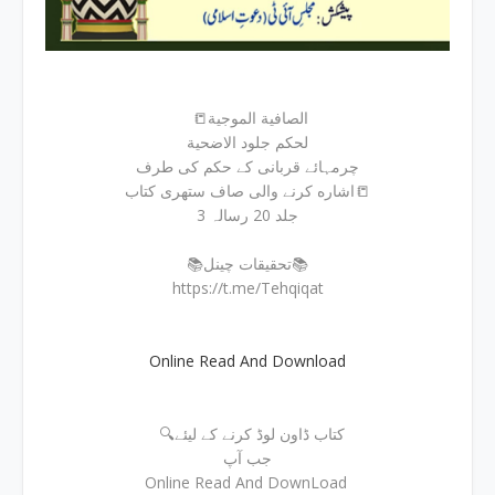
📒الصافیة الموجیة
لحکم جلود الاضحیة
چرمہائے قربانی کے حکم کی طرف
اشاره کرنے والی صاف ستهری کتاب📒
جلد 20 رسالہ 3
📚تحقیقات چینل📚
https://t.me/Tehqiqat
Online Read And Download
🔍کتاب ڈاون لوڈ کرنے کے لیئے
جب آپ
Online Read And DownLoad