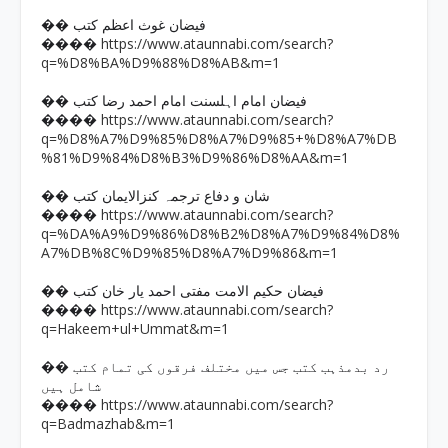
�� فیضان غوث اعظم کتب
https://www.ataunnabi.com/search?
����
q=%D8%BA%D9%88%D8%AB&m=1
�� فیضان امام اہلسنت امام احمد رضا کتب
https://www.ataunnabi.com/search?
����
q=%D8%A7%D9%85%D8%A7%D9%85+%D8%A7%DB
%81%D9%84%D8%B3%D9%86%D8%AA&m=1
�� شان و دفاع ترجمہ کنزالایمان کتب
https://www.ataunnabi.com/search?
����
q=%DA%A9%D9%86%D8%B2%D8%A7%D9%84%D8%
A7%DB%8C%D9%85%D8%A7%D9%86&m=1
�� فیضان حکیم الامت مفتی احمد یار خان کتب
https://www.ataunnabi.com/search?
����
q=Hakeem+ul+Ummat&m=1
�� رد بدمذہب کتب جس میں مختلف فرقوں کی تمام کتب
شامل ہیں
https://www.ataunnabi.com/search?
����
q=Badmazhab&m=1