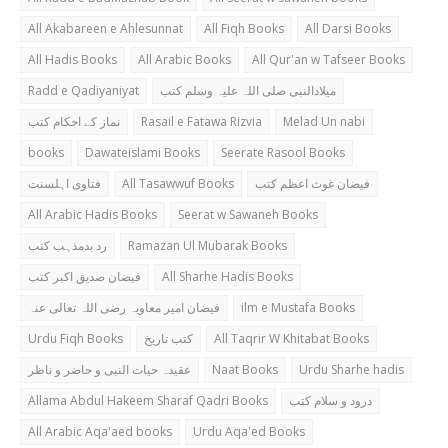
All Akabareen e Ahlesunnat
All Fiqh Books
All Darsi Books
All Hadis Books
All Arabic Books
All Qur'an w Tafseer Books
Radd e Qadiyaniyat
میلادالنبی صلی اللہ علیہ وسلم کتب
نماز کے احکام کتب
Rasail e Fatawa Rizvia
Melad Un nabi
books
Dawateislami Books
Seerate Rasool Books
فتاوی اہلسنت
All Tasawwuf Books
فیضان غوث اعظم کتب
All Arabic Hadis Books
Seerat w Sawaneh Books
رد بدمذہب کتب
Ramazan Ul Mubarak Books
فیضان صدیق اکبر کتب
All Sharhe Hadis Books
فیضان امیر معاویہ رضی اللہ تعالی عنہ
ilm e Mustafa Books
Urdu Fiqh Books
کتب تاریخ
All Taqrir W Khitabat Books
عقیدہ حیات النبی و حاضر و ناظر
Naat Books
Urdu Sharhe hadis
Allama Abdul Hakeem Sharaf Qadri Books
درود و سلام کتب
All Arabic Aqa'aed books
Urdu Aqa'ed Books