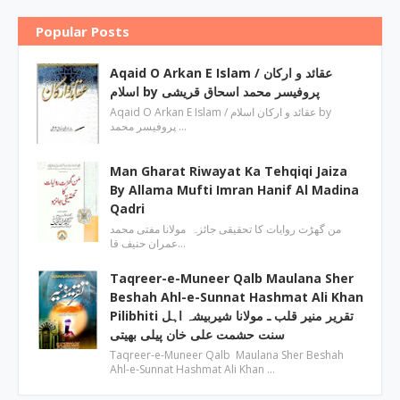
Popular Posts
Aqaid O Arkan E Islam / عقائد و ارکان
اسلام by پروفیسر محمد اسحاق قریشی
Aqaid O Arkan E Islam / عقائد و ارکان اسلام by
پروفیسر محمد …
Man Gharat Riwayat Ka Tehqiqi Jaiza
By Allama Mufti Imran Hanif Al Madina
Qadri
من گھڑت روایات کا تحقیقی جائزہ مولانا مفتی محمد
عمران حنیف قا…
Taqreer-e-Muneer Qalb Maulana Sher
Beshah Ahl-e-Sunnat Hashmat Ali Khan
Pilibhiti تقریر منیر قلب ـ مولانا شیربیشہ اہل
سنت حشمت علی خان پیلی بھیتی
Taqreer-e-Muneer Qalb Maulana Sher Beshah
Ahl-e-Sunnat Hashmat Ali Khan …