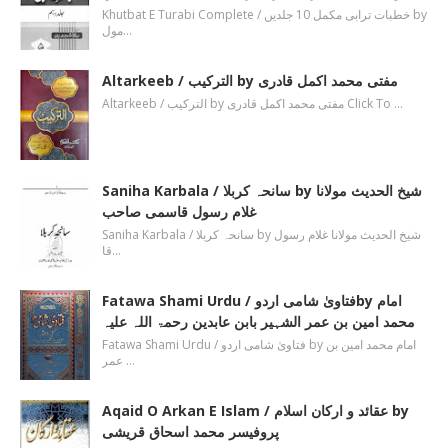
Khutbat E Turabi Complete / خطبات ترابی مکمل 10 جلدیں by
مول…
Altarkeeb / الترکیب by مفتی محمد اکمل قادری
Altarkeeb / الترکیب by مفتی محمد اکمل قادری Click To …
Saniha Karbala / سانحہ کربلا by شیخ الحدیث مولانا
غلام رسول قاسمی صاحب
Saniha Karbala / سانحہ کربلا by شیخ الحدیث مولانا غلام رسول
قا…
Fatawa Shami Urdu / فتاویٰ شامی اردوby امام
محمد امین بن عمر الشہیر بابن عابدین رحمۃ اللہ علیہ
Fatawa Shami Urdu / فتاویٰ شامی اردو by امام محمد امین بن
عمر …
Aqaid O Arkan E Islam / عقائد و ارکان اسلام by
پروفیسر محمد اسحاق قریشی