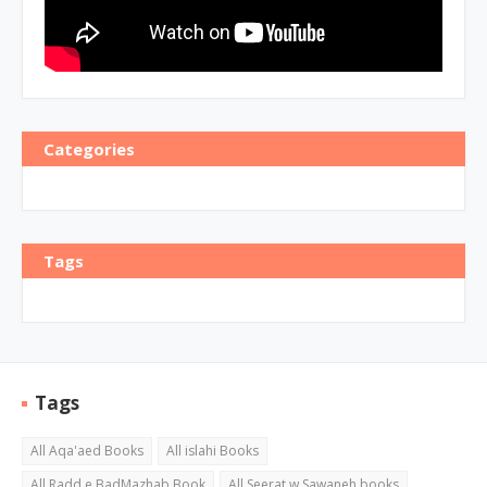
Categories
Tags
Tags
All Aqa'aed Books
All islahi Books
All Radd e BadMazhab Book
All Seerat w Sawaneh books