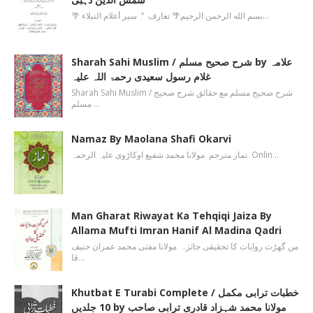
🌴 بسم الله الرحمن الرحیم🌴 تعارف ’’ سیر أعلام النبلاء…
Sharah Sahi Muslim / شرح صحیح مسلم by علامہ
غلام رسول سعیدی رحمۃ اللہ علیہ
Sharah Sahi Muslim / شرح صحیح مسلم مع حقائق شرح صحیح
مسلم …
Namaz By Maolana Shafi Okarvi
نماز مترجم مولانا محمد شفیع اوکاڑوی علیہ الرحمہ Onlin…
Man Gharat Riwayat Ka Tehqiqi Jaiza By
Allama Mufti Imran Hanif Al Madina Qadri
من گھڑت روایات کا تحقیقی جائزہ مولانا مفتی محمد عمران حنیف
قا…
Khutbat E Turabi Complete / خطبات ترابی مکمل
10 جلدیں by مولانا محمد شہزاد قادری ترابی صاحب