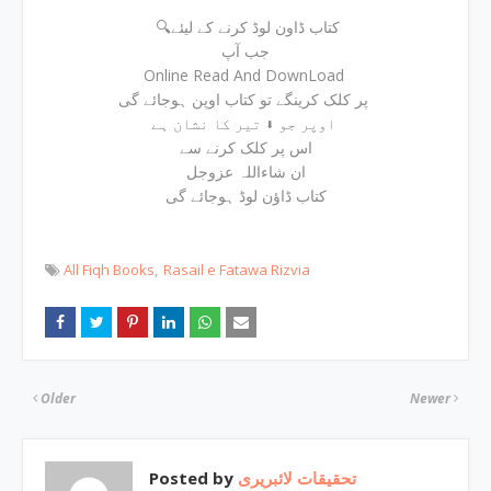
🔍کتاب ڈاون لوڈ کرنے کے لیئے
جب آپ
Online Read And DownLoad
پر کلک کرینگے تو کتاب اوپن ہوجائے گی
اوپر جو ⬇ تیر کا نشان ہے
اس پر کلک کرنے سے
ان شاءاللہ عزوجل
کتاب ڈاؤن لوڈ ہوجائے گی
All Fiqh Books
Rasail e Fatawa Rizvia
Older
Newer
Posted by
تحقیقات لائبریری