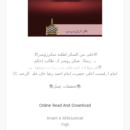
📒الاحلی من السکر لطلبة سکرروسر
یہ رسالہ شکر روسر کے طالب (حکم
شرعی) کے لئے شکر سے زیاده میٹها ہے📒
✍🏻امام اہلسنت اعلی حضرت امام احمد رضا خان علیہ الرحمہ
📚تحقیقات چینل📚
Online Read And Download
Imam e Ahlesunnat
Fiqh