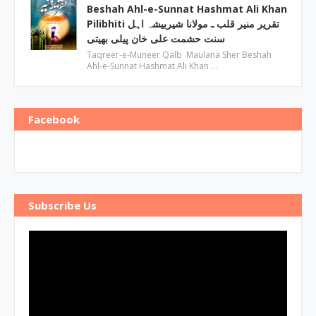
Beshah Ahl-e-Sunnat Hashmat Ali Khan
Pilibhiti تقریر منیر قلب ـ مولانا شیربیشہ اہل
سنت حشمت علی خان پیلی بھیتی
Taqreer-e-Muneer Qalb Maulana Sher Beshah
Ahl-e-Sunnat Hashmat Ali Khan …
Facebook
Subscribe Us