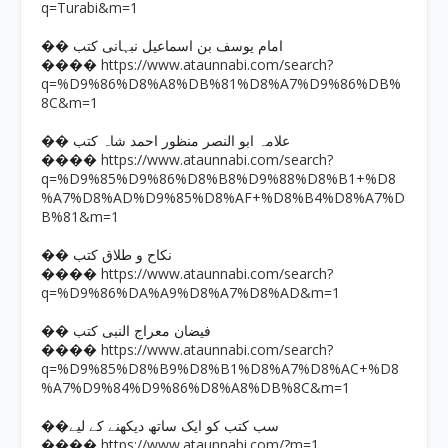
q=Turabi&m=1
�� امام یوسف بن اسماعیل نبہانی کتب
https://www.ataunnabi.com/search?
����
q=%D9%86%D8%A8%DB%81%D8%A7%D9%86%DB%
8C&m=1
�� علامہ ابو النصر منظور احمد شاہ کتب
https://www.ataunnabi.com/search?
����
q=%D9%85%D9%86%D8%B8%D9%88%D8%B1+%D8
%A7%D8%AD%D9%85%D8%AF+%D8%B4%D8%A7%D
B%81&m=1
�� نکاح و طلاق کتب
https://www.ataunnabi.com/search?
����
q=%D9%86%DA%A9%D8%A7%D8%AD&m=1
�� فیضان معراج النبی کتب
https://www.ataunnabi.com/search?
����
q=%D9%85%D8%B9%D8%B1%D8%A7%D8%AC+%D8
%A7%D9%84%D9%86%D8%A8%DB%8C&m=1
��سب کتب کو ایک ساتھ دیکھنے کے لیے
https://www.ataunnabi.com/?m=1
����