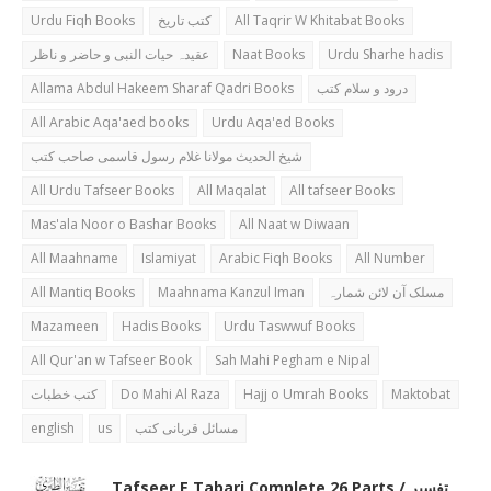
Urdu Fiqh Books
کتب تاریخ
All Taqrir W Khitabat Books
عقیدہ حیات النبی و حاضر و ناظر
Naat Books
Urdu Sharhe hadis
Allama Abdul Hakeem Sharaf Qadri Books
درود و سلام کتب
All Arabic Aqa'aed books
Urdu Aqa'ed Books
شیخ الحدیث مولانا غلام رسول قاسمی صاحب کتب
All Urdu Tafseer Books
All Maqalat
All tafseer Books
Mas'ala Noor o Bashar Books
All Naat w Diwaan
All Maahname
Islamiyat
Arabic Fiqh Books
All Number
All Mantiq Books
Maahnama Kanzul Iman
مسلک آن لائن شمارہ
Mazameen
Hadis Books
Urdu Taswwuf Books
All Qur'an w Tafseer Book
Sah Mahi Pegham e Nipal
کتب خطبات
Do Mahi Al Raza
Hajj o Umrah Books
Maktobat
english
us
مسائل قربانی کتب
Tafseer E Tabari Complete 26 Parts / تفسیر