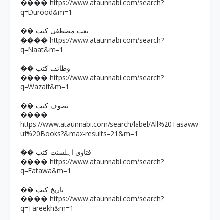
https://www.ataunnabi.com/search?
����
q=Durood&m=1
�� نعت مصطفی کتب
https://www.ataunnabi.com/search?
����
q=Naat&m=1
�� وظائف کتب
https://www.ataunnabi.com/search?
����
q=Wazaif&m=1
�� تصوف کتب
����
https://www.ataunnabi.com/search/label/All%20Tasaww
uf%20Books?&max-results=21&m=1
�� فتاوی اہلسنت کتب
https://www.ataunnabi.com/search?
����
q=Fatawa&m=1
�� تاریخ کتب
https://www.ataunnabi.com/search?
����
q=Tareekh&m=1