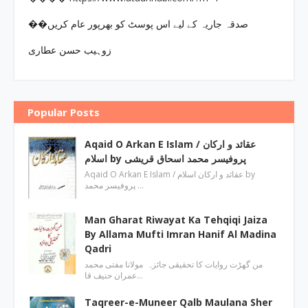
��صدقہ جاریہ کے لیے اس پوسٹ کو بھرپور عام کریں
زوہیب حسن عطاری
Popular Posts
Aqaid O Arkan E Islam / عقائد و ارکان
اسلام by پروفیسر محمد اسحاق قریشی
Aqaid O Arkan E Islam / عقائد و ارکان اسلام by
پروفیسر محمد …
Man Gharat Riwayat Ka Tehqiqi Jaiza
By Allama Mufti Imran Hanif Al Madina
Qadri
من گھڑت روایات کا تحقیقی جائزہ مولانا مفتی محمد
عمران حنیف قا…
Taqreer-e-Muneer Qalb Maulana Sher