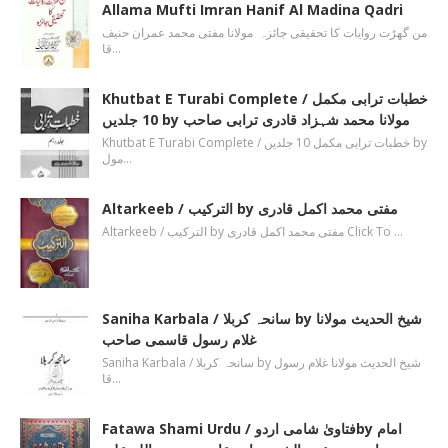
Allama Mufti Imran Hanif Al Madina Qadri
من گھڑت روایات کا تحقیقی جائزہ مولانا مفتی محمد عمران حنیف
قا…
Khutbat E Turabi Complete / خطبات ترابی مکمل
10 جلدیں by مولانا محمد شہزاد قادری ترابی صاحب
Khutbat E Turabi Complete / خطبات ترابی مکمل 10 جلدیں by
مول…
Altarkeeb / الترکیب by مفتی محمد اکمل قادری
Altarkeeb / الترکیب by مفتی محمد اکمل قادری Click To …
Saniha Karbala / سانحہ کربلا by شیخ الحدیث مولانا
غلام رسول قاسمی صاحب
Saniha Karbala / سانحہ کربلا by شیخ الحدیث مولانا غلام رسول
قا…
Fatawa Shami Urdu / فتاویٰ شامی اردوby امام