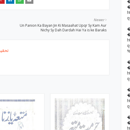
h
q
Newer
Un Panion Ka Bayan Jin Ki Masaahat Upqr Sy Kam Aur
Nichy Sy Dah Dardah Hai Ya is ke Baraks
h
تحقیق
h
q
h
q
h