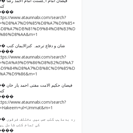
فیضان امام اہلسنت امام ا
کت
����
ttps://www.ataunnabi.com/search?
q=%D8%A7%D9%85%D8%A7%D9%85+
%D8%A7%DB%81%D9%84%D8%B3%D
9%86%D8%AA&m=1
�� شان و دفاع ترجمہ کنزالایمان کتب
����
ttps://www.ataunnabi.com/search?
q=%DA%A9%D9%86%D8%B2%D8%A7
%D9%84%D8%A7%DB%8C%D9%85%D
8%A7%D9%86&m=1
فیضان حکیم الامت مفتی احمد
کت
����
ttps://www.ataunnabi.com/search?
=Hakeem+ul+Ummat&m=1
رد بدمذہب کتب جس میں مختل
کی تمام کتب شامل ہی
����