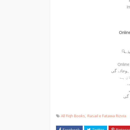
I
Onlin
🔍
Onlin
ے
 گی
All Fiqh Books
Rasail e Fatawa Rizvia