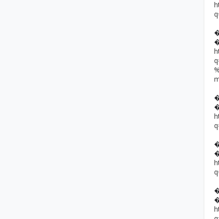
h
q
h
h
q
h
q
h
q