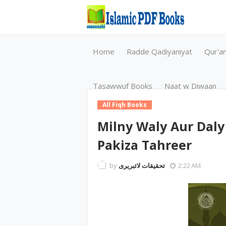
Home
Radde Qadiyaniyat
Qur'a
Tasawwuf Books
Naat w Diwaan
All Fiqh Books
Milny Waly Aur Daly
Pakiza Tahreer
by
تحقیقات لائبریری
2:22 AM