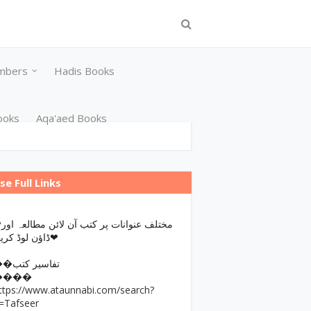
mbers
Hadis Books
ooks
Aqa'aed Books
se Full Links
مختلف عن
ڈاؤن لوڈ کریں❤
��تفاسیر کتب
����
ttps://www.ataunnabi.com/search?
=Tafseer