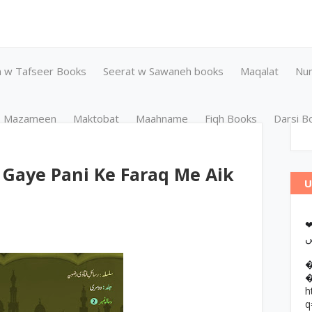
n w Tafseer Books
Seerat w Sawaneh books
Maqalat
Nu
Mazameen
Maktobat
Maahname
Fiqh Books
Darsi B
 Gaye Pani Ke Faraq Me Aik
U
❤وانات پر کتب آن لائن مطالعہ اور
h
q