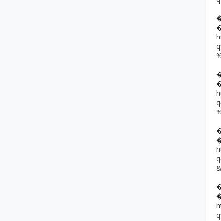
h
h
h
h
q