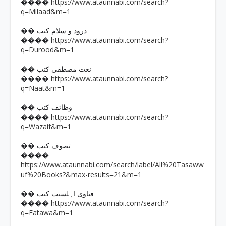
https://www.ataunnabi.com/search?
����
q=Milaad&m=1
�� درود و سلام کتب
https://www.ataunnabi.com/search?
����
q=Durood&m=1
�� نعت مصطفی کتب
https://www.ataunnabi.com/search?
����
q=Naat&m=1
�� وظائف کتب
https://www.ataunnabi.com/search?
����
q=Wazaif&m=1
�� تصوف کتب
����
https://www.ataunnabi.com/search/label/All%20Tasaww
uf%20Books?&max-results=21&m=1
�� فتاوی اہلسنت کتب
https://www.ataunnabi.com/search?
����
q=Fatawa&m=1