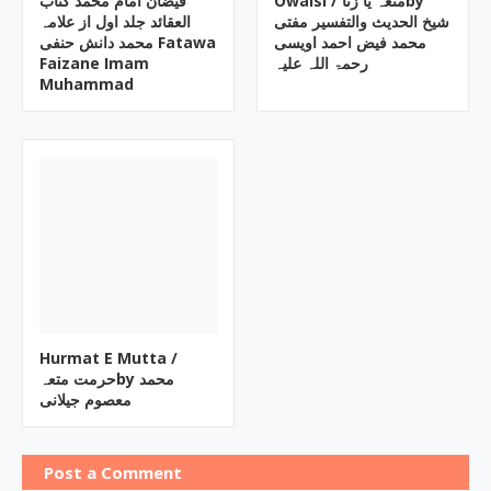
Owaisi ‎/ متعہ یا زناby
فیضان امام محمد کتاب
العقائد جلد اول از علامہ
محمد فیض احمد اویسی
محمد دانش حنفی Fatawa
Faizane Imam
رحمۃ اللہ علیہ
Muhammad
Hurmat E Mutta ‎/
حرمت متعہby ‎محمد
معصوم جیلانی
Post a Comment