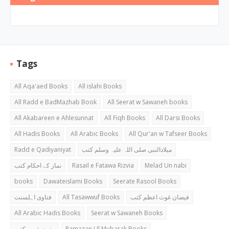
Tags
All Aqa'aed Books
All islahi Books
All Radd e BadMazhab Book
All Seerat w Sawaneh books
All Akabareen e Ahlesunnat
All Fiqh Books
All Darsi Books
All Hadis Books
All Arabic Books
All Qur'an w Tafseer Books
Radd e Qadiyaniyat
میلادالنبی صلی اللہ علیہ وسلم کتب
نماز کے احکام کتب
Rasail e Fatawa Rizvia
Melad Un nabi
books
Dawateislami Books
Seerate Rasool Books
فتاوی اہلسنت
All Tasawwuf Books
فیضان غوث اعظم کتب
All Arabic Hadis Books
Seerat w Sawaneh Books
رد بدمذہب کتب
Ramazan Ul Mubarak Books