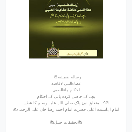
📒رساله ضمینیه
عطاءالنبی لافاضة
احکام ماءالصبی
بچے کے حاصل کرده پانی کے احکام
کے متعلق نبئ پاک صلی اللہ علیہ وسلم کا عطیہ📒
✍امام اہلسنت اعلی حضرت امام احمد رضا خان علیہ الرحمہ
📚تحقیقات چینل📚