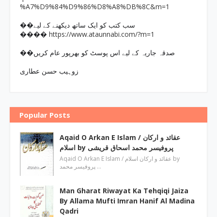
%A7%D9%84%D9%86%D8%A8%DB%8C&m=1
��سب کتب کو ایک ساتھ دیکھنے کے لیے
https://www.ataunnabi.com/?m=1
����
��صدقہ جاریہ کے لیے اس پوسٹ کو بھرپور عام کریں
زوہیب حسن عطاری
Popular Posts
Aqaid O Arkan E Islam / عقائد و ارکان
اسلام by پروفیسر محمد اسحاق قریشی
Aqaid O Arkan E Islam / عقائد و ارکان اسلام by
پروفیسر محمد …
Man Gharat Riwayat Ka Tehqiqi Jaiza
By Allama Mufti Imran Hanif Al Madina
Qadri