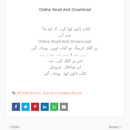
Online Read And Download
🔍کتاب ڈاون لوڈ کرنے کے لیئے
جب آپ
Online Read And DownLoad
پر کلک کرینگے تو کتاب اوپن ہوجائے گی
اوپر جو ⬇ تیر کا نشان ہے
اس پر کلک کرنے سے
ان شاءاللہ عزوجل
کتاب ڈاؤن لوڈ ہوجائے گی
All Fiqh Books
Rasail e Fatawa Rizvia
Older
Newer