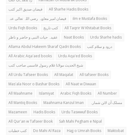
فیضان صدیق اکبر کتب
All Sharhe Hadis Books
فیضان امیر معاویہ رضی اللہ تعالی عنہ
ilm e Mustafa Books
Urdu Fiqh Books
کتب تاریخ
All Taqrir W Khitabat Books
عقیدہ حیات النبی و حاضر و ناظر
Naat Books
Urdu Sharhe hadis
Allama Abdul Hakeem Sharaf Qadri Books
درود و سلام کتب
All Arabic Aqa'aed books
Urdu Aqa'ed Books
شیخ الحدیث مولانا غلام رسول قاسمی صاحب کتب
All Urdu Tafseer Books
All Maqalat
All tafseer Books
Mas'ala Noor o Bashar Books
All Naat w Diwaan
All Maahname
Islamiyat
Arabic Fiqh Books
All Number
All Mantiq Books
Maahnama Kanzul Iman
مسلک آن لائن شمارہ
Mazameen
Hadis Books
Urdu Taswwuf Books
All Qur'an w Tafseer Book
Sah Mahi Pegham e Nipal
کتب خطبات
Do Mahi Al Raza
Hajj o Umrah Books
Maktobat