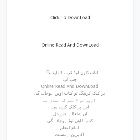
Click To DownLoad
Online Read And DownLoad
🔍کتاب ڈاون لوڈ کرنے کے لیئے
جب آپ
Online Read And DownLoad
پر کلک کرینگے تو کتاب اوپن ہوجائے گی
اوپر جو ⬇ تیر کا نشان ہے
اس پر کلک کرنے سے
ان شاءاللہ عزوجل
کتاب ڈاؤن لوڈ ہوجائے گی
امام اعظم
اکابرین اہلسنت