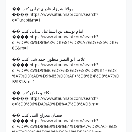
�� مولانا شہزاد قادری ترابی کتب
https://www.ataunnabi.com/search?
����
q=Turabi&m=1
�� امام یوسف بن اسماعیل نبہانی کتب
https://www.ataunnabi.com/search?
����
q=%D9%86%D8%A8%DB%81%D8%A7%D9%86%DB%
8C&m=1
�� علامہ ابو النصر منظور احمد شاہ کتب
https://www.ataunnabi.com/search?
����
q=%D9%85%D9%86%D8%B8%D9%88%D8%B1+%D8
%A7%D8%AD%D9%85%D8%AF+%D8%B4%D8%A7%D
B%81&m=1
�� نکاح و طلاق کتب
https://www.ataunnabi.com/search?
����
q=%D9%86%DA%A9%D8%A7%D8%AD&m=1
�� فیضان معراج النبی کتب
https://www.ataunnabi.com/search?
����
q=%D9%85%D8%B9%D8%B1%D8%A7%D8%AC+%D8
%A7%D9%84%D9%86%D8%A8%DB%8C&m=1