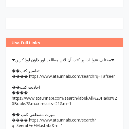
Use Full Links
❤مختلف عنوانات پر کتب آن لائن مطالعہ اور ڈاؤن لوڈ کریں❤
��تفاسیر کتب
https://www.ataunnabi.com/search?q=Tafseer
����
��احادیث کتب
����
https://www.ataunnabi.com/search/label/All%20Hadis%2
0Books?&max-results=21&m=1
�� سیرت مصطفی کتب
https://www.ataunnabi.com/search?
����
q=Seerat+e+Mustafa&m=1