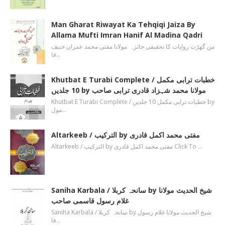
Man Gharat Riwayat Ka Tehqiqi Jaiza By
Allama Mufti Imran Hanif Al Madina Qadri
من گھڑت روایات کا تحقیقی جائزہ مولانا مفتی محمد عمران حنیف
قا…
Khutbat E Turabi Complete / خطبات ترابی مکمل
10 جلدیں by مولانا محمد شہزاد قادری ترابی صاحب
Khutbat E Turabi Complete / خطبات ترابی مکمل 10 جلدیں by
مول…
Altarkeeb / الترکیب by مفتی محمد اکمل قادری
Altarkeeb / الترکیب by مفتی محمد اکمل قادری Click To …
Saniha Karbala / سانحہ کربلا by شیخ الحدیث مولانا
غلام رسول قاسمی صاحب
Saniha Karbala / سانحہ کربلا by شیخ الحدیث مولانا غلام رسول
قا…