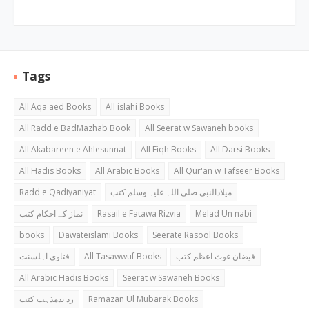
Tags
All Aqa'aed Books
All islahi Books
All Radd e BadMazhab Book
All Seerat w Sawaneh books
All Akabareen e Ahlesunnat
All Fiqh Books
All Darsi Books
All Hadis Books
All Arabic Books
All Qur'an w Tafseer Books
Radd e Qadiyaniyat
میلادالنبی صلی اللہ علیہ وسلم کتب
نماز کے احکام کتب
Rasail e Fatawa Rizvia
Melad Un nabi
books
Dawateislami Books
Seerate Rasool Books
فتاوی اہلسنت
All Tasawwuf Books
فیضان غوث اعظم کتب
All Arabic Hadis Books
Seerat w Sawaneh Books
رد بدمذہب کتب
Ramazan Ul Mubarak Books