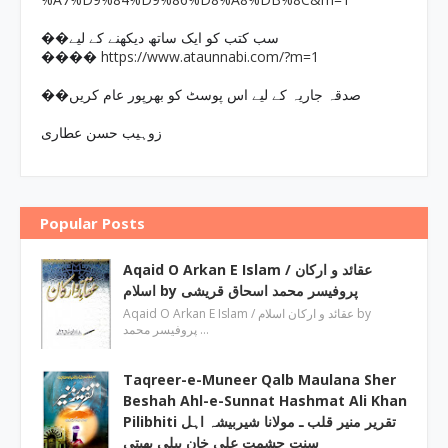
��سب کتب کو ایک ساتھ دیکھنے کے لیے
https://www.ataunnabi.com/?m=1
����
��صدقہ جاریہ کے لیے اس پوسٹ کو بھرپور عام کریں
زوہیب حسن عطاری
Popular Posts
Aqaid O Arkan E Islam / عقائد و ارکان
اسلام by پروفیسر محمد اسحاق قریشی
Aqaid O Arkan E Islam / عقائد و ارکان اسلام by
پروفیسر محمد …
Taqreer-e-Muneer Qalb Maulana Sher
Beshah Ahl-e-Sunnat Hashmat Ali Khan
Pilibhiti تقریر منیر قلب ـ مولانا شیربیشہ اہل
سنت حشمت علی خان پیلی بھیتی