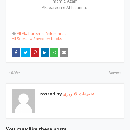
Imam e Azam
Akabareen e Ahlesunnat
All Akabareen e Ahlesunnat
All Seerat w Sawaneh books
Older
Newer
Posted by
تحقیقات لائبریری
You may like these posts