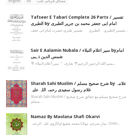
english
us
مسائل قربانی کتب
Tafseer E Tabari Complete 26 Parts / تفسیر
الطبری by امام ابی جعفر محمد بن جریر الطبری
تفسیر الطبری الطبري تفسیر طبری حضرت امام ابی جعف…
Sair E Aalamin Nubala / سیر اعلام النبلاء byامام
شمس الدین ذہبی
🌴 بسم الله الرحمن الرحیم🌴 تعارف ’’ سیر أعلام النبلاء…
Sharah Sahi Muslim / شرح صحیح مسلم by علامہ
غلام رسول سعیدی رحمۃ اللہ علیہ
Sharah Sahi Muslim / شرح صحیح مسلم مع حقائق شرح صحیح
مسلم …
Namaz By Maolana Shafi Okarvi
نماز مترجم مولانا محمد شفیع اوکاڑوی علیہ الرحمہ Onlin…