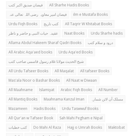
فیضان صدیق اکبر کتب
All Sharhe Hadis Books
فیضان امیر معاویہ رضی اللہ تعالی عنہ
ilm e Mustafa Books
Urdu Fiqh Books
کتب تاریخ
All Taqrir W Khitabat Books
عقیدہ حیات النبی و حاضر و ناظر
Naat Books
Urdu Sharhe hadis
Allama Abdul Hakeem Sharaf Qadri Books
درود و سلام کتب
All Arabic Aqa'aed books
Urdu Aqa'ed Books
شیخ الحدیث مولانا غلام رسول قاسمی صاحب کتب
All Urdu Tafseer Books
All Maqalat
All tafseer Books
Mas'ala Noor o Bashar Books
All Naat w Diwaan
All Maahname
Islamiyat
Arabic Fiqh Books
All Number
All Mantiq Books
Maahnama Kanzul Iman
مسلک آن لائن شمارہ
Mazameen
Hadis Books
Urdu Taswwuf Books
All Qur'an w Tafseer Book
Sah Mahi Pegham e Nipal
کتب خطبات
Do Mahi Al Raza
Hajj o Umrah Books
Maktobat