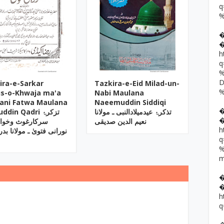
h
ira-e-Sarkar
Tazkira-e-Eid Milad-un-
s-o-Khwaja ma'a
Nabi Maulana
ani Fatwa Maulana
Naeemuddin Siddiqi
تذکرۂ عیدمیلادالنبی ـ مولانا
din Qadri تزکرۂ
نعیم الدین صدیقی
سرکارغوث وخواج
h
نورانی فتویٰ ـ مولانا بدر
h