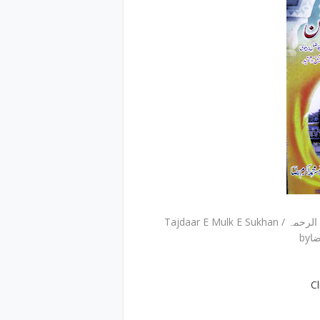
Tajdaar E
by
C