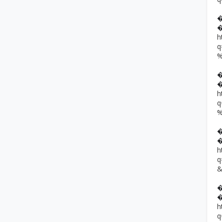
h
h
h
h
q