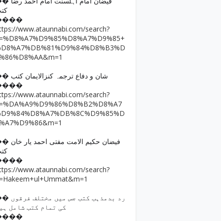
فیضان امام اہلسنت امام ا
کت
����
ttps://www.ataunnabi.com/search?
q=%D8%A7%D9%85%D8%A7%D9%85+
%D8%A7%DB%81%D9%84%D8%B3%D
9%86%D8%AA&m=1
�� شان و دفاع ترجمہ کنزالایمان کتب
����
ttps://www.ataunnabi.com/search?
q=%DA%A9%D9%86%D8%B2%D8%A7
%D9%84%D8%A7%DB%8C%D9%85%D
8%A7%D9%86&m=1
فیضان حکیم الامت مفتی احمد
کت
����
ttps://www.ataunnabi.com/search?
=Hakeem+ul+Ummat&m=1
رد بدمذہب کتب جس میں مختل
کی تمام کتب شامل ہی
����