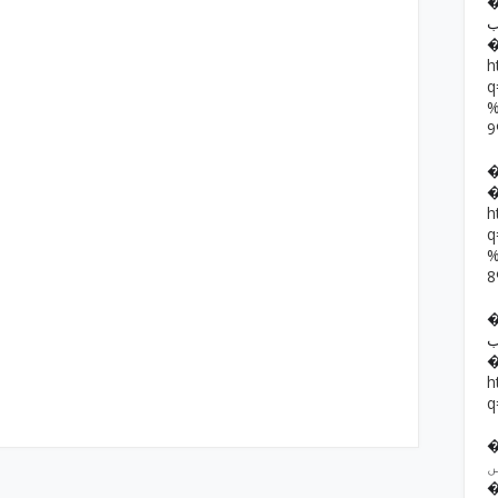
�� حمد رضا
ب
h
h
��  یار خان
ب
h
q
�� ف فرقوں
ں