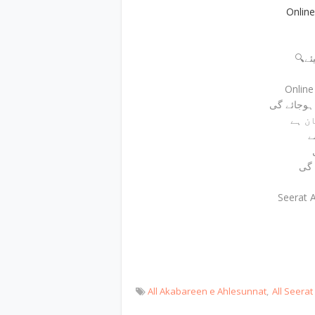
Onlin
🔍
Onlin
ے
 گی
Seerat 
All Akabareen e Ahlesunnat
All Seera