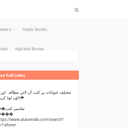
mbers
Hadis Books
ooks
Aqa'aed Books
se Full Links
مختلف عن
ڈاؤن لوڈ کریں❤
��تفاسیر کتب
����
ttps://www.ataunnabi.com/search?
=Tafseer