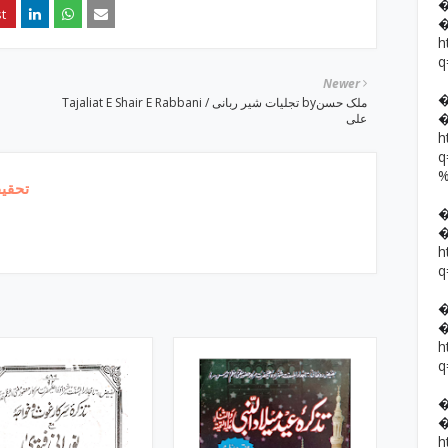
h
q
Newer
Tajaliat E Shair E Rabbani / تجلیات شیر ربانی byملک حسن
علی
h
تحقیق
h
q
h
q
h