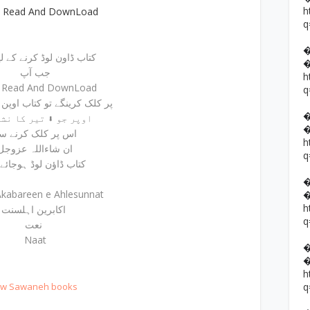
h
e Read And DownLoad
q
کتاب ڈاون لوڈ کرنے کے لیئے
جب آپ
h
e Read And DownLoad
q
پر کلک کرینگے تو کتاب اوپن ہوجائے گی
اوپر جو ⬇ تیر کا نشان ہے
اس پر کلک کرنے س
h
ان شاءاللہ عزوجل
q
کتاب ڈاؤن لوڈ ہوجائے
Akabareen e Ahlesunnat
h
اکابرین اہلسنت
q
نعت
Naat
h
t w Sawaneh books
q