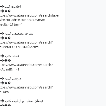
��احادیث کتب
����
ttps://www.ataunnabi.com/search/label
All%20Hadis%20Books?&max-
esults=21&m=1
�� سیرت مصطفی کتب
����
ttps://www.ataunnabi.com/search?
=Seerat+e+Mustafa&m=1
�� عقائد کتب
����
ttps://www.ataunnabi.com/search?
=Aqaid&m=1
�� درسی کتب
����
ttps://www.ataunnabi.com/search?
=Darsi
�� فیضان صحابہ و اہلبیت کتب
����