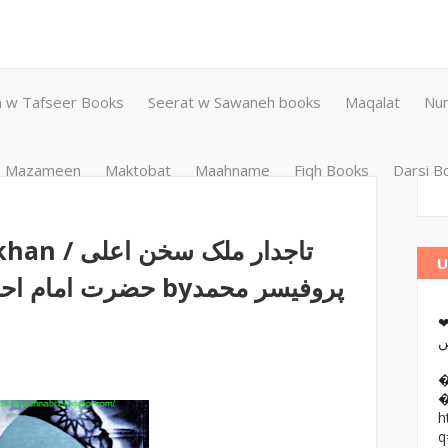
n w Tafseer Books
Seerat w Sawaneh books
Maqalat
Nu
Mazameen
Maktobat
Maahname
Fiqh Books
Darsi B
تاجدار ملک 
U
حضرت byپروفیسر محمد
❤وانات پر کتب آن لائن مطالعہ اور
h
q