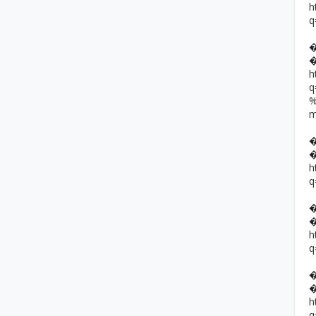
h
q
h
h
q
h
q
h
q