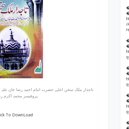
h
/
r
h
q
h
q
 Mulk E Sukhan / تاجدار ملک سخن اعلی حضرت امام احمد رضا خان علیہ الرحمہ
پروفیسر محمد اکرم رضا
h
q
lick To DownLoad