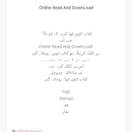
Online Read And DownLoad
🔍کتاب ڈاون لوڈ کرنے کے لیئے
جب آپ
Online Read And DownLoad
پر کلک کرینگے تو کتاب اوپن ہوجائے گی
اوپر جو ⬇ تیر کا نشان ہے
اس پر کلک کرنے سے
ان شاءاللہ عزوجل
کتاب ڈاؤن لوڈ ہوجائے گی
Fiqh
Namaz
فقہ
نماز
All Fiqh Books