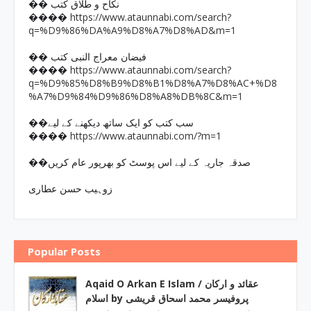
�� نکاح و طلاق کتب
https://www.ataunnabi.com/search?
����
q=%D9%86%DA%A9%D8%A7%D8%AD&m=1
�� فیضان معراج النبی کتب
https://www.ataunnabi.com/search?
����
q=%D9%85%D8%B9%D8%B1%D8%A7%D8%AC+%D8
%A7%D9%84%D9%86%D8%A8%DB%8C&m=1
��سب کتب کو ایک ساتھ دیکھنے کے لیے
https://www.ataunnabi.com/?m=1
����
��صدقہ جاریہ کے لیے اس پوسٹ کو بھرپور عام کریں
زوہیب حسن عطاری
Popular Posts
Aqaid O Arkan E Islam / عقائد و ارکان
اسلام by پروفیسر محمد اسحاق قریشی