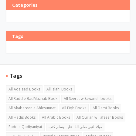
Categories
Tags
Tags
All Aqa'aed Books
All islahi Books
All Radd e BadMazhab Book
All Seerat w Sawaneh books
All Akabareen e Ahlesunnat
All Fiqh Books
All Darsi Books
All Hadis Books
All Arabic Books
All Qur'an w Tafseer Books
Radd e Qadiyaniyat
میلادالنبی صلی اللہ علیہ وسلم کتب