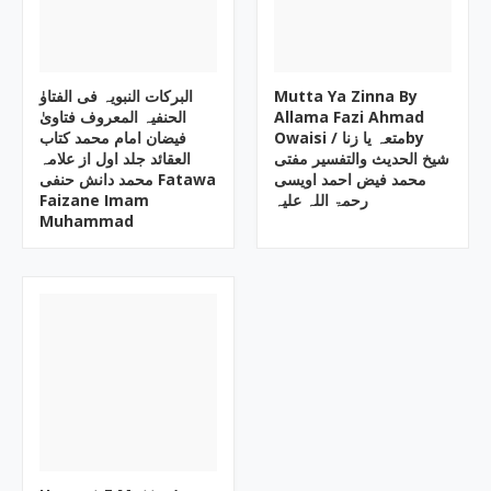
البرکات النبویہ فی الفتاوٰ
Mutta Ya Zinna By
الحنفیہ المعروف فتاویٰ
Allama Fazi Ahmad
Owaisi ‎/ متعہ یا زناby
فیضان امام محمد کتاب
العقائد جلد اول از علامہ
محمد فیض احمد اویسی
محمد دانش حنفی Fatawa
Faizane Imam
رحمۃ اللہ علیہ
Muhammad