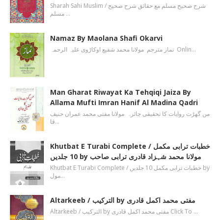
Sharah Sahi Muslim / شرح صحیح مسلم مع حقائق شرح صحیح
مسلم …
Namaz By Maolana Shafi Okarvi
نماز مترجم مولانا محمد شفیع اوکاڑوی علیہ الرحمہ Onlin…
Man Gharat Riwayat Ka Tehqiqi Jaiza By
Allama Mufti Imran Hanif Al Madina Qadri
من گھڑت روایات کا تحقیقی جائزہ مولانا مفتی محمد عمران حنیف
قا…
Khutbat E Turabi Complete / خطبات ترابی مکمل
10 جلدیں by مولانا محمد شہزاد قادری ترابی صاحب
Khutbat E Turabi Complete / خطبات ترابی مکمل 10 جلدیں by
مول…
Altarkeeb / الترکیب by مفتی محمد اکمل قادری
Altarkeeb / الترکیب by مفتی محمد اکمل قادری Click To …