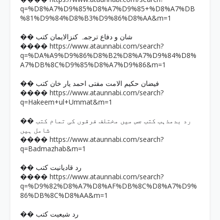
q=%D8%A7%D9%85%D8%A7%D9%85+%D8%A7%DB
%81%D9%84%D8%B3%D9%86%D8%AA&m=1
�� شان و دفاع ترجمہ کنزالایمان کتب
https://www.ataunnabi.com/search?
����
q=%DA%A9%D9%86%D8%B2%D8%A7%D9%84%D8%
A7%DB%8C%D9%85%D8%A7%D9%86&m=1
�� فیضان حکیم الامت مفتی احمد یار خان کتب
https://www.ataunnabi.com/search?
����
q=Hakeem+ul+Ummat&m=1
�� رد بدمذہب کتب جس میں مختلف فرقوں کی تمام کتب
شامل ہیں
https://www.ataunnabi.com/search?
����
q=Badmazhab&m=1
�� رد قادیانیت کتب
https://www.ataunnabi.com/search?
����
q=%D9%82%D8%A7%D8%AF%DB%8C%D8%A7%D9%
86%DB%8C%D8%AA&m=1
�� رد شیعیت کتب