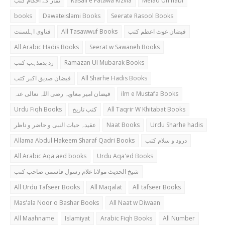
نماز کے احکام کتب
Rasail e Fatawa Rizvia
Melad Un nabi
books
Dawateislami Books
Seerate Rasool Books
فتاوی اہلسنت
All Tasawwuf Books
فیضان غوث اعظم کتب
All Arabic Hadis Books
Seerat w Sawaneh Books
رد بدمذہب کتب
Ramazan Ul Mubarak Books
فیضان صدیق اکبر کتب
All Sharhe Hadis Books
فیضان امیر معاویہ رضی اللہ تعالی عنہ
ilm e Mustafa Books
Urdu Fiqh Books
کتب تاریخ
All Taqrir W Khitabat Books
عقیدہ حیات النبی و حاضر و ناظر
Naat Books
Urdu Sharhe hadis
Allama Abdul Hakeem Sharaf Qadri Books
درود و سلام کتب
All Arabic Aqa'aed books
Urdu Aqa'ed Books
شیخ الحدیث مولانا غلام رسول قاسمی صاحب کتب
All Urdu Tafseer Books
All Maqalat
All tafseer Books
Mas'ala Noor o Bashar Books
All Naat w Diwaan
All Maahname
Islamiyat
Arabic Fiqh Books
All Number