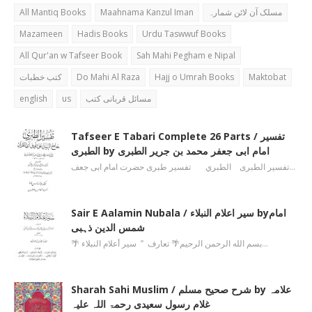
All Mantiq Books
Maahnama Kanzul Iman
مسلک آن لائن شمارہ
Mazameen
Hadis Books
Urdu Taswwuf Books
All Qur'an w Tafseer Book
Sah Mahi Pegham e Nipal
کتب خطبات
Do Mahi Al Raza
Hajj o Umrah Books
Maktobat
english
us
مسائل قربانی کتب
Tafseer E Tabari Complete 26 Parts / تفسیر
الطبری by امام ابی جعفر محمد بن جریر الطبری
تفسیر الطبری الطبري تفسیر طبری حضرت امام ابی جعف…
Sair E Aalamin Nubala / سیر اعلام النبلاء byامام
شمس الدین ذہبی
🌴 بسم الله الرحمن الرحیم🌴 تعارف ’’ سیر أعلام النبلاء…
Sharah Sahi Muslim / شرح صحیح مسلم by علامہ
غلام رسول سعیدی رحمۃ اللہ علیہ