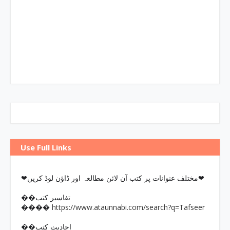
Use Full Links
❤مختلف عنوانات پر کتب آن لائن مطالعہ اور ڈاؤن لوڈ کریں❤
��تفاسیر کتب
https://www.ataunnabi.com/search?q=Tafseer
����
��احادیث کتب