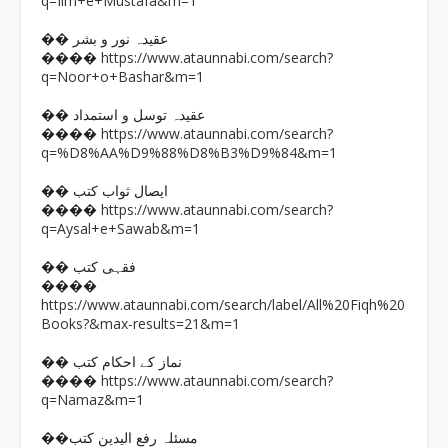
q=Ilm+e+Mustafa&m=1
�� عقیدہ نور و بشر
https://www.ataunnabi.com/search?
����
q=Noor+o+Bashar&m=1
�� عقیدہ توسل و استمداد
https://www.ataunnabi.com/search?
����
q=%D8%AA%D9%88%D8%B3%D9%84&m=1
�� ایصال ثواب کتب
https://www.ataunnabi.com/search?
����
q=Aysal+e+Sawab&m=1
�� فقہی کتب
����
https://www.ataunnabi.com/search/label/All%20Fiqh%20
Books?&max-results=21&m=1
�� نماز کے احکام کتب
https://www.ataunnabi.com/search?
����
q=Namaz&m=1
��مسئلہ رفع الیدین کتب