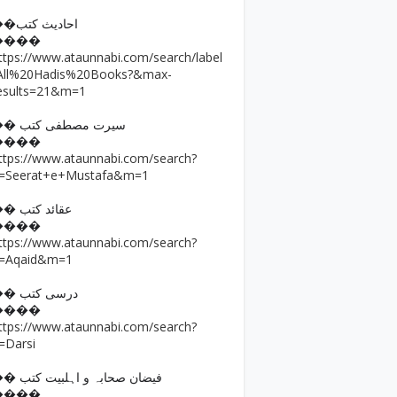
��احادیث کتب
����
ttps://www.ataunnabi.com/search/label
All%20Hadis%20Books?&max-
esults=21&m=1
�� سیرت مصطفی کتب
����
ttps://www.ataunnabi.com/search?
=Seerat+e+Mustafa&m=1
�� عقائد کتب
����
ttps://www.ataunnabi.com/search?
=Aqaid&m=1
�� درسی کتب
����
ttps://www.ataunnabi.com/search?
=Darsi
�� فیضان صحابہ و اہلبیت کتب
����