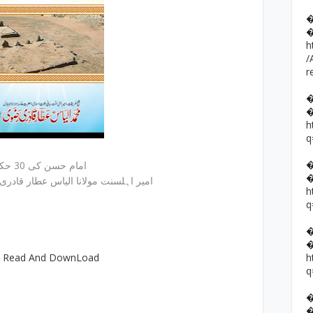
h
/
r
h
q
امام حسن کی 30 حکایات
امیر اہلسنت مولانا الیاس عطار قادری دامت برکاتھم العالیہ
h
q
e Read And DownLoad
h
q