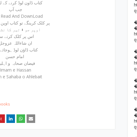
کتاب ڈاون لوڈ کرنے کے لیئے
h
جب آپ
q
e Read And DownLoad
پر کلک کرینگے تو کتاب اوپن ہوجائے گی
اوپر جو ⬇ تیر کا نشان ہے
h
اس پر کلک کرنے س
q
ان شاءاللہ عزوجل
کتاب ڈاؤن لوڈ ہوجائے
امام حسن
h
فیضان صحابہ و اہلبیت
q
Imam e Hassan
n e Sahaba o Ahlebait
h
q
books
h
q