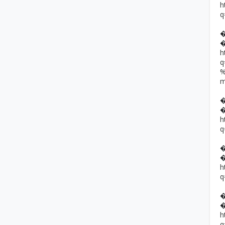
h
q
h
h
q
h
q
h
q