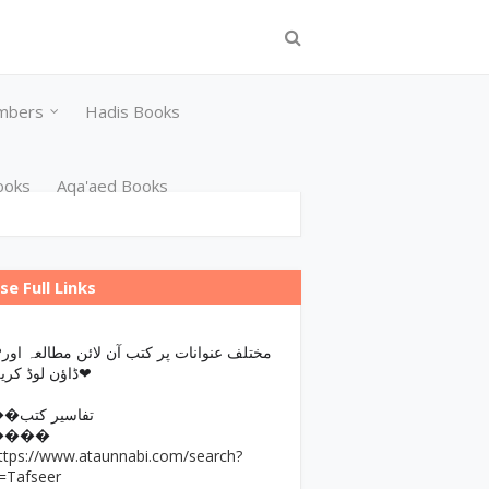
mbers
Hadis Books
ooks
Aqa'aed Books
se Full Links
مختلف عن
ڈاؤن لوڈ کریں❤
��تفاسیر کتب
����
ttps://www.ataunnabi.com/search?
=Tafseer