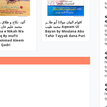
اقوام البیان مولانا أبو طاہر
آئینۂ نکاح و طلاق 
h
محمد طیب Aqwam Ul
محمد علیم خان 
na e Nikah Wa
Bayan by Moulana Abu
aq By mufti
Tahir Tayyab dana Puri
ammed Aleem
 Qadri
h
h