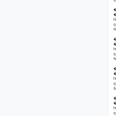
h
h
h
h
q