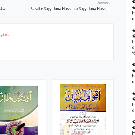
Newer
Fazail e Sayyiduna Hassan o Sayyiduna Hussain
h
q
تحقیق
h
h
q
h
q
h