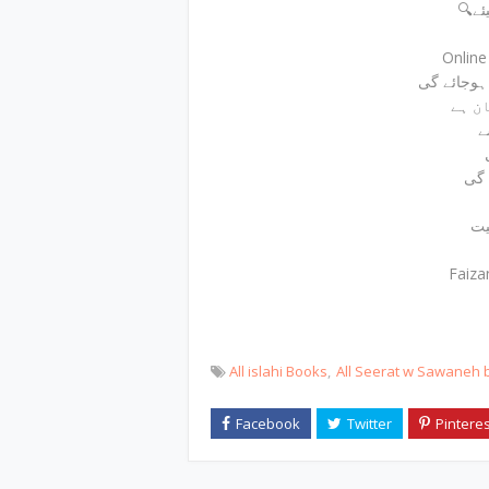
🔍
Onlin
ے
 گی
Faiza
All islahi Books
All Seerat w Sawaneh 