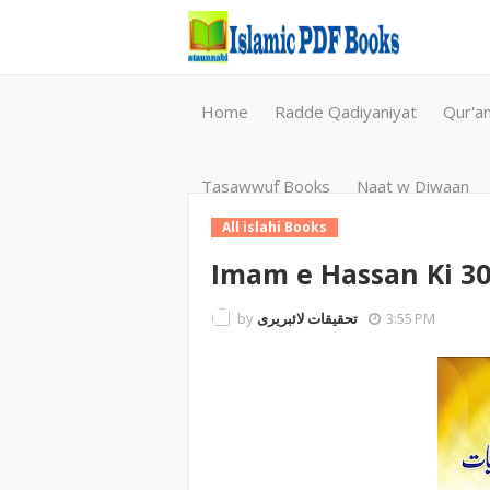
Home
Radde Qadiyaniyat
Qur'a
Tasawwuf Books
Naat w Diwaan
All islahi Books
Imam e Hassan Ki 30
by
تحقیقات لائبریری
3:55 PM