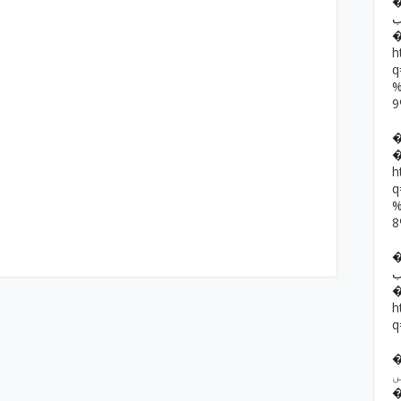
�� حمد رضا
ب
h
h
��  یار خان
ب
h
q
�� ف فرقوں
ں