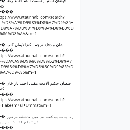
فیضان امام اہلسنت امام ا
کت
����
ttps://www.ataunnabi.com/search?
q=%D8%A7%D9%85%D8%A7%D9%85+
%D8%A7%DB%81%D9%84%D8%B3%D
9%86%D8%AA&m=1
�� شان و دفاع ترجمہ کنزالایمان کتب
����
ttps://www.ataunnabi.com/search?
q=%DA%A9%D9%86%D8%B2%D8%A7
%D9%84%D8%A7%DB%8C%D9%85%D
8%A7%D9%86&m=1
فیضان حکیم الامت مفتی احمد
کت
����
ttps://www.ataunnabi.com/search?
=Hakeem+ul+Ummat&m=1
رد بدمذہب کتب جس میں مختل
کی تمام کتب شامل ہی
����