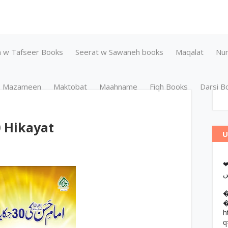
n w Tafseer Books
Seerat w Sawaneh books
Maqalat
Nu
Mazameen
Maktobat
Maahname
Fiqh Books
Darsi B
 Hikayat
U
❤وانات پر کتب آن لائن مطالعہ اور
h
q