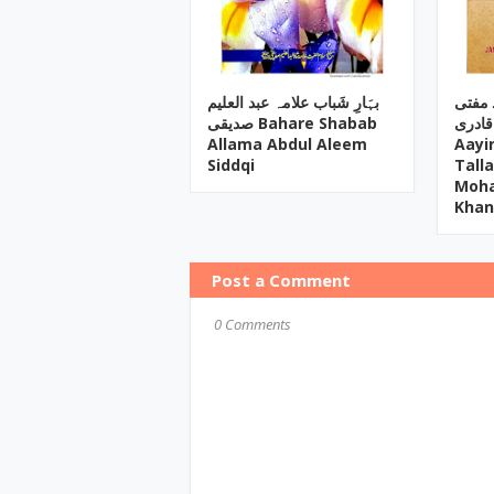
ـ مفتی
بہَارِ شَباب علامہ عبد العلیم
قادری
صدیقی Bahare Shabab
Allama Abdul Aleem
Aayi
Siddqi
Tall
Moh
Khan
Post a Comment
0 Comments