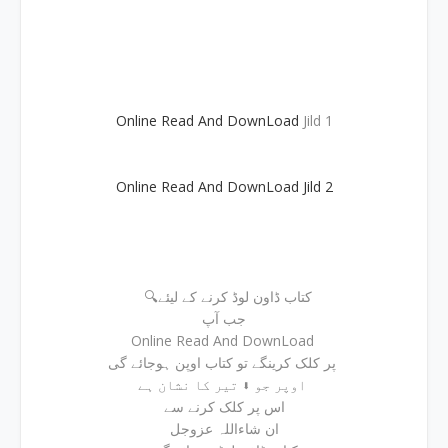
Online Read And DownLoad
Jild 1
Online Read And DownLoad Jild 2
🔍کتاب ڈاون لوڈ کرنے کے لیئے
جب آپ
Online Read And DownLoad
پر کلک کرینگے تو کتاب اوپن ہوجائے گی
اوپر جو ⬇ تیر کا نشان ہے
اس پر کلک کرنے سے
ان شاءاللہ عزوجل