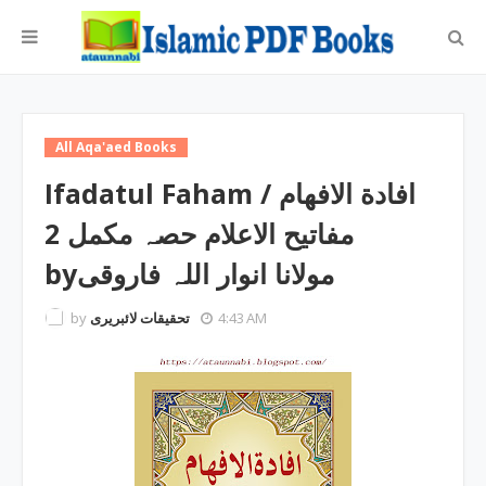
All Aqa'aed Books
Ifadatul Faham / افادة الافھام
مفاتیح الاعلام حصہ مکمل 2
byمولانا انوار اللہ فاروقی
by
تحقیقات لائبریری
4:43 AM