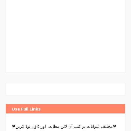
Use Full Links
❤مختلف عنوانات پر کتب آن لائن مطالعہ اور ڈاؤن لوڈ کریں❤