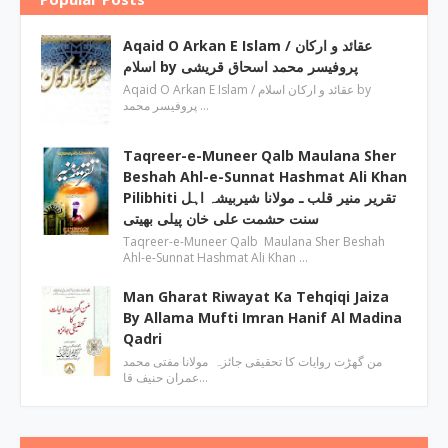
Aqaid O Arkan E Islam / عقائد و ارکان
اسلام by پروفیسر محمد اسحاق قریشی
Aqaid O Arkan E Islam / عقائد و ارکان اسلام by
پروفیسر محمد …
Taqreer-e-Muneer Qalb Maulana Sher
Beshah Ahl-e-Sunnat Hashmat Ali Khan
Pilibhiti تقریر منیر قلب ـ مولانا شیربیشہ اہل
سنت حشمت علی خان پیلی بھیتی
Taqreer-e-Muneer Qalb Maulana Sher Beshah
Ahl-e-Sunnat Hashmat Ali Khan …
Man Gharat Riwayat Ka Tehqiqi Jaiza
By Allama Mufti Imran Hanif Al Madina
Qadri
من گھڑت روایات کا تحقیقی جائزہ مولانا مفتی محمد
عمران حنیف قا…