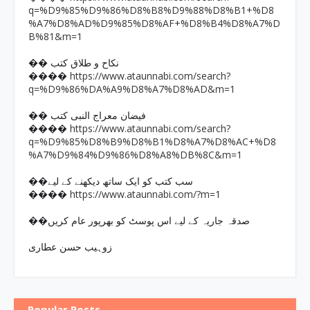
q=%D9%85%D9%86%D8%B8%D9%88%D8%B1+%D8
%A7%D8%AD%D9%85%D8%AF+%D8%B4%D8%A7%D
B%81&m=1
�� نکاح و طلاق کتب
https://www.ataunnabi.com/search?
����
q=%D9%86%DA%A9%D8%A7%D8%AD&m=1
�� فیضان معراج النبی کتب
https://www.ataunnabi.com/search?
����
q=%D9%85%D8%B9%D8%B1%D8%A7%D8%AC+%D8
%A7%D9%84%D9%86%D8%A8%DB%8C&m=1
��سب کتب کو ایک ساتھ دیکھنے کے لیے
https://www.ataunnabi.com/?m=1
����
��صدقہ جاریہ کے لیے اس پوسٹ کو بھرپور عام کریں
زوہیب حسن عطاری
Popular Posts