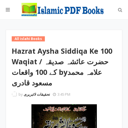
All islahi Books
Hazrat Aysha Siddiqa Ke 100
Waqiat / حضرت عائشہ صدیقہ
کے 100 واقعات byعلامہ محمد
مسعود قادری
by
تحقیقات لائبریری
3:45 PM