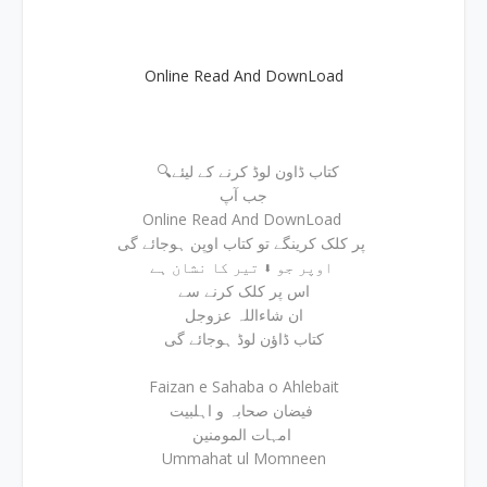
Online Read And DownLoad
🔍کتاب ڈاون لوڈ کرنے کے لیئے
جب آپ
Online Read And DownLoad
پر کلک کرینگے تو کتاب اوپن ہوجائے گی
اوپر جو ⬇ تیر کا نشان ہے
اس پر کلک کرنے سے
ان شاءاللہ عزوجل
کتاب ڈاؤن لوڈ ہوجائے گی
Faizan e Sahaba o Ahlebait
فیضان صحابہ و اہلبیت
امہات المومنین
Ummahat ul Momneen