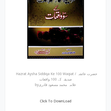
Hazrat Aysha Siddiqa Ke 100 Waqiat / حضرت عائشہ
صدیقہ کے 100 واقعات
byعلامہ محمد مسعود قادری
Click To DownLoad