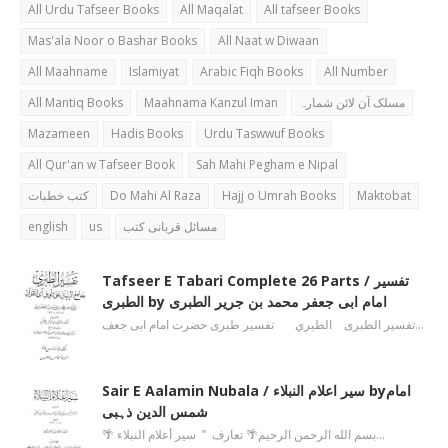
All Urdu Tafseer Books
All Maqalat
All tafseer Books
Mas'ala Noor o Bashar Books
All Naat w Diwaan
All Maahname
Islamiyat
Arabic Fiqh Books
All Number
All Mantiq Books
Maahnama Kanzul Iman
مسلک آن لائن شمارہ
Mazameen
Hadis Books
Urdu Taswwuf Books
All Qur'an w Tafseer Book
Sah Mahi Pegham e Nipal
کتب خطبات
Do Mahi Al Raza
Hajj o Umrah Books
Maktobat
english
us
مسائل قربانی کتب
Tafseer E Tabari Complete 26 Parts / تفسیر
الطبری by امام ابی جعفر محمد بن جریر الطبری
تفسیر الطبری الطبري تفسیر طبری حضرت امام ابی جعف…
Sair E Aalamin Nubala / سیر اعلام النبلاء byامام
شمس الدین ذہبی
🌴 بسم الله الرحمن الرحیم🌴 تعارف ’’ سیر أعلام النبلاء…