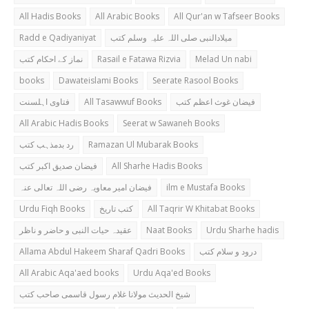
All Hadis Books
All Arabic Books
All Qur'an w Tafseer Books
Radd e Qadiyaniyat
میلادالنبی صلی اللہ علیہ وسلم کتب
نماز کے احکام کتب
Rasail e Fatawa Rizvia
Melad Un nabi
books
Dawateislami Books
Seerate Rasool Books
فتاوی اہلسنت
All Tasawwuf Books
فیضان غوث اعظم کتب
All Arabic Hadis Books
Seerat w Sawaneh Books
رد بدمذہب کتب
Ramazan Ul Mubarak Books
فیضان صدیق اکبر کتب
All Sharhe Hadis Books
فیضان امیر معاویہ رضی اللہ تعالی عنہ
ilm e Mustafa Books
Urdu Fiqh Books
کتب تاریخ
All Taqrir W Khitabat Books
عقیدہ حیات النبی و حاضر و ناظر
Naat Books
Urdu Sharhe hadis
Allama Abdul Hakeem Sharaf Qadri Books
درود و سلام کتب
All Arabic Aqa'aed books
Urdu Aqa'ed Books
شیخ الحدیث مولانا غلام رسول قاسمی صاحب کتب