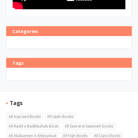
Categories
Tags
Tags
All Aqa'aed Books
All islahi Books
All Radd e BadMazhab Book
All Seerat w Sawaneh books
All Akabareen e Ahlesunnat
All Fiqh Books
All Darsi Books