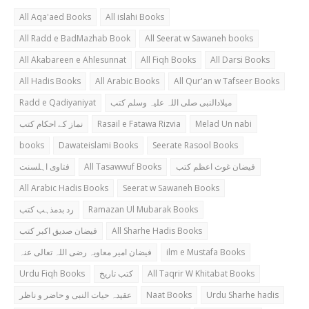
All Aqa'aed Books
All islahi Books
All Radd e BadMazhab Book
All Seerat w Sawaneh books
All Akabareen e Ahlesunnat
All Fiqh Books
All Darsi Books
All Hadis Books
All Arabic Books
All Qur'an w Tafseer Books
Radd e Qadiyaniyat
میلادالنبی صلی اللہ علیہ وسلم کتب
نماز کے احکام کتب
Rasail e Fatawa Rizvia
Melad Un nabi
books
Dawateislami Books
Seerate Rasool Books
فتاوی اہلسنت
All Tasawwuf Books
فیضان غوث اعظم کتب
All Arabic Hadis Books
Seerat w Sawaneh Books
رد بدمذہب کتب
Ramazan Ul Mubarak Books
فیضان صدیق اکبر کتب
All Sharhe Hadis Books
فیضان امیر معاویہ رضی اللہ تعالی عنہ
ilm e Mustafa Books
Urdu Fiqh Books
کتب تاریخ
All Taqrir W Khitabat Books
عقیدہ حیات النبی و حاضر و ناظر
Naat Books
Urdu Sharhe hadis