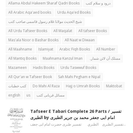
Allama Abdul Hakeem Sharaf Qadri Books
درود و سلام کتب
All Arabic Aqa'aed books
Urdu Aqa'ed Books
شیخ الحدیث مولانا غلام رسول قاسمی صاحب کتب
All Urdu Tafseer Books
All Maqalat
All tafseer Books
Mas'ala Noor o Bashar Books
All Naat w Diwaan
All Maahname
Islamiyat
Arabic Fiqh Books
All Number
All Mantiq Books
Maahnama Kanzul Iman
مسلک آن لائن شمارہ
Mazameen
Hadis Books
Urdu Taswwuf Books
All Qur'an w Tafseer Book
Sah Mahi Pegham e Nipal
کتب خطبات
Do Mahi Al Raza
Hajj o Umrah Books
Maktobat
english
us
مسائل قربانی کتب
Tafseer E Tabari Complete 26 Parts / تفسیر
الطبری by امام ابی جعفر محمد بن جریر الطبری
تفسیر الطبری الطبري تفسیر طبری حضرت امام ابی جعف…