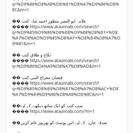
q=%D9%86%D8%A8%DB%81%D8%A7%D9%86%DB%
8C&m=1
�� علامہ ابو النصر منظور احمد شاہ کتب
https://www.ataunnabi.com/search?
����
q=%D9%85%D9%86%D8%B8%D9%88%D8%B1+%D8
%A7%D8%AD%D9%85%D8%AF+%D8%B4%D8%A7%D
B%81&m=1
�� نکاح و طلاق کتب
https://www.ataunnabi.com/search?
����
q=%D9%86%DA%A9%D8%A7%D8%AD&m=1
�� فیضان معراج النبی کتب
https://www.ataunnabi.com/search?
����
q=%D9%85%D8%B9%D8%B1%D8%A7%D8%AC+%D8
%A7%D9%84%D9%86%D8%A8%DB%8C&m=1
��سب کتب کو ایک ساتھ دیکھنے کے لیے
https://www.ataunnabi.com/?m=1
����
��صدقہ جاریہ کے لیے اس پوسٹ کو بھرپور عام کریں