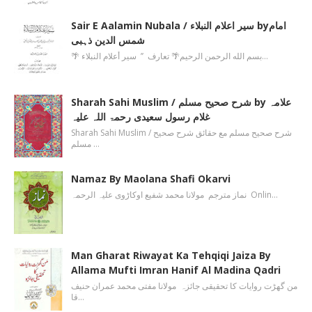
Sair E Aalamin Nubala / سیر اعلام النبلاء byامام
شمس الدین ذہبی
🌴 بسم الله الرحمن الرحیم🌴 تعارف ’’ سیر أعلام النبلاء…
Sharah Sahi Muslim / شرح صحیح مسلم by علامہ
غلام رسول سعیدی رحمۃ اللہ علیہ
Sharah Sahi Muslim / شرح صحیح مسلم مع حقائق شرح صحیح
مسلم …
Namaz By Maolana Shafi Okarvi
نماز مترجم مولانا محمد شفیع اوکاڑوی علیہ الرحمہ Onlin…
Man Gharat Riwayat Ka Tehqiqi Jaiza By
Allama Mufti Imran Hanif Al Madina Qadri
من گھڑت روایات کا تحقیقی جائزہ مولانا مفتی محمد عمران حنیف
قا…