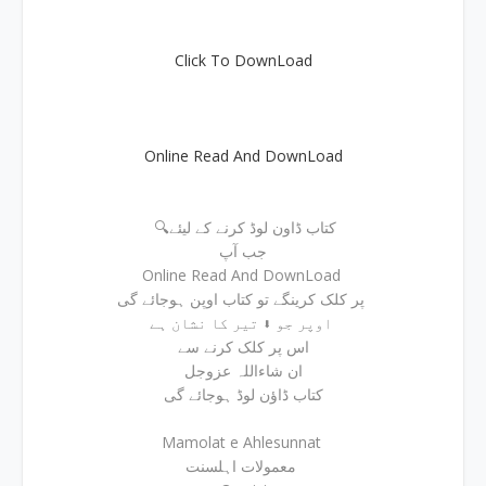
Click To DownLoad
Online Read And DownLoad
🔍کتاب ڈاون لوڈ کرنے کے لیئے
جب آپ
Online Read And DownLoad
پر کلک کرینگے تو کتاب اوپن ہوجائے گی
اوپر جو ⬇ تیر کا نشان ہے
اس پر کلک کرنے سے
ان شاءاللہ عزوجل
کتاب ڈاؤن لوڈ ہوجائے گی
Mamolat e Ahlesunnat
معمولات اہلسنت