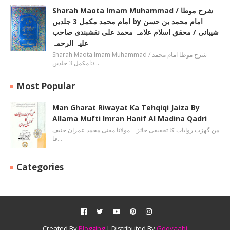
Sharah Maota Imam Muhammad / شرح موطا
امام محمد مکمل 3 جلدیں by امام محمد بن حسن
شیبانی / محقق اسلام علامہ محمد علی نقشبندی صاحب
علیہ الرحمہ
Sharah Maota Imam Muhammad / شرح موطا امام محمد
مکمل 3 جلدیں b…
Most Popular
Man Gharat Riwayat Ka Tehqiqi Jaiza By
Allama Mufti Imran Hanif Al Madina Qadri
من گھڑت روایات کا تحقیقی جائزہ مولانا مفتی محمد عمران حنیف
قا…
Categories
Created By
Blogging
| Distributed By
Gooyaabi