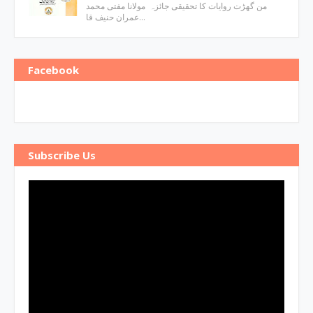
من گھڑت روایات کا تحقیقی جائزہ مولانا مفتی محمد
عمران حنیف قا…
Facebook
Subscribe Us