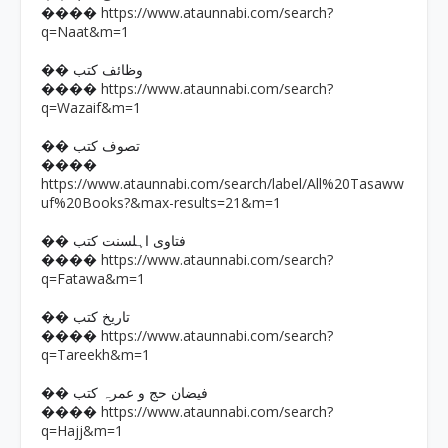
https://www.ataunnabi.com/search?
����
q=Naat&m=1
�� وظائف کتب
https://www.ataunnabi.com/search?
����
q=Wazaif&m=1
�� تصوف کتب
����
https://www.ataunnabi.com/search/label/All%20Tasaww
uf%20Books?&max-results=21&m=1
�� فتاوی اہلسنت کتب
https://www.ataunnabi.com/search?
����
q=Fatawa&m=1
�� تاریخ کتب
https://www.ataunnabi.com/search?
����
q=Tareekh&m=1
�� فیضان حج و عمرہ کتب
https://www.ataunnabi.com/search?
����
q=Hajj&m=1