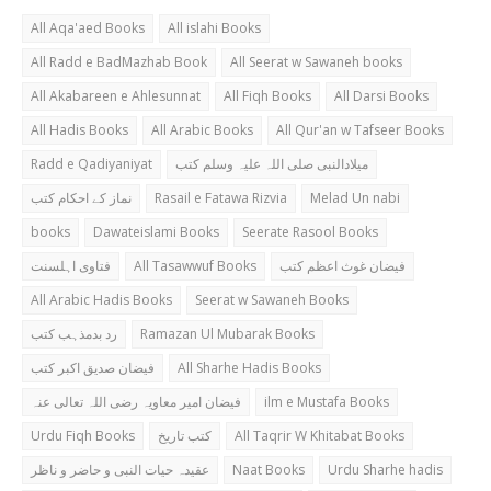
All Aqa'aed Books
All islahi Books
All Radd e BadMazhab Book
All Seerat w Sawaneh books
All Akabareen e Ahlesunnat
All Fiqh Books
All Darsi Books
All Hadis Books
All Arabic Books
All Qur'an w Tafseer Books
Radd e Qadiyaniyat
میلادالنبی صلی اللہ علیہ وسلم کتب
نماز کے احکام کتب
Rasail e Fatawa Rizvia
Melad Un nabi
books
Dawateislami Books
Seerate Rasool Books
فتاوی اہلسنت
All Tasawwuf Books
فیضان غوث اعظم کتب
All Arabic Hadis Books
Seerat w Sawaneh Books
رد بدمذہب کتب
Ramazan Ul Mubarak Books
فیضان صدیق اکبر کتب
All Sharhe Hadis Books
فیضان امیر معاویہ رضی اللہ تعالی عنہ
ilm e Mustafa Books
Urdu Fiqh Books
کتب تاریخ
All Taqrir W Khitabat Books
عقیدہ حیات النبی و حاضر و ناظر
Naat Books
Urdu Sharhe hadis