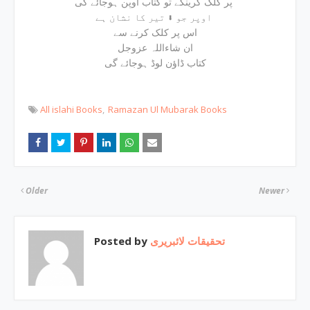
پر کلک کرینگے تو کتاب اوپن ہوجائے گی
اوپر جو ⬇ تیر کا نشان ہے
اس پر کلک کرنے سے
ان شاءاللہ عزوجل
کتاب ڈاؤن لوڈ ہوجائے گی
All islahi Books
Ramazan Ul Mubarak Books
Older
Newer
Posted by
تحقیقات لائبریری