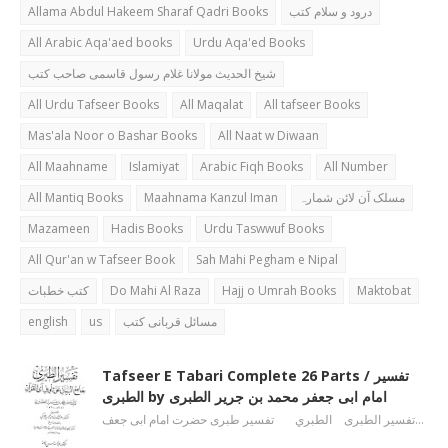
Allama Abdul Hakeem Sharaf Qadri Books
درود و سلام کتب
All Arabic Aqa'aed books
Urdu Aqa'ed Books
شیخ الحدیث مولانا غلام رسول قاسمی صاحب کتب
All Urdu Tafseer Books
All Maqalat
All tafseer Books
Mas'ala Noor o Bashar Books
All Naat w Diwaan
All Maahname
Islamiyat
Arabic Fiqh Books
All Number
All Mantiq Books
Maahnama Kanzul Iman
مسلک آن لائن شمارہ
Mazameen
Hadis Books
Urdu Taswwuf Books
All Qur'an w Tafseer Book
Sah Mahi Pegham e Nipal
کتب خطبات
Do Mahi Al Raza
Hajj o Umrah Books
Maktobat
english
us
مسائل قربانی کتب
Tafseer E Tabari Complete 26 Parts / تفسیر
الطبری by امام ابی جعفر محمد بن جریر الطبری
تفسیر الطبری الطبري تفسیر طبری حضرت امام ابی جعف…