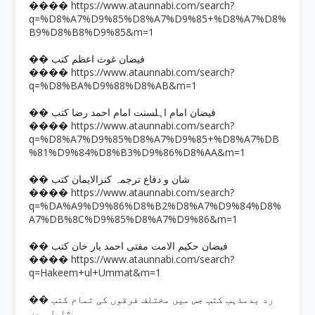
https://www.ataunnabi.com/search?
����
q=%D8%A7%D9%85%D8%A7%D9%85+%D8%A7%D8%
B9%D8%B8%D9%85&m=1
�� فیضان غوث اعظم کتب
https://www.ataunnabi.com/search?
����
q=%D8%BA%D9%88%D8%AB&m=1
�� فیضان امام اہلسنت امام احمد رضا کتب
https://www.ataunnabi.com/search?
����
q=%D8%A7%D9%85%D8%A7%D9%85+%D8%A7%DB
%81%D9%84%D8%B3%D9%86%D8%AA&m=1
�� شان و دفاع ترجمہ کنزالایمان کتب
https://www.ataunnabi.com/search?
����
q=%DA%A9%D9%86%D8%B2%D8%A7%D9%84%D8%
A7%DB%8C%D9%85%D8%A7%D9%86&m=1
�� فیضان حکیم الامت مفتی احمد یار خان کتب
https://www.ataunnabi.com/search?
����
q=Hakeem+ul+Ummat&m=1
�� رد بدمذہب کتب جس میں مختلف فرقوں کی تمام کتب
شامل ہیں