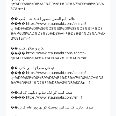
q=%D9%86%D8%A8%DB%81%D8%A7%D9%86%DB%
8C&m=1
�� علامہ ابو النصر منظور احمد شاہ کتب
https://www.ataunnabi.com/search?
����
q=%D9%85%D9%86%D8%B8%D9%88%D8%B1+%D8
%A7%D8%AD%D9%85%D8%AF+%D8%B4%D8%A7%D
B%81&m=1
�� نکاح و طلاق کتب
https://www.ataunnabi.com/search?
����
q=%D9%86%DA%A9%D8%A7%D8%AD&m=1
�� فیضان معراج النبی کتب
https://www.ataunnabi.com/search?
����
q=%D9%85%D8%B9%D8%B1%D8%A7%D8%AC+%D8
%A7%D9%84%D9%86%D8%A8%DB%8C&m=1
��سب کتب کو ایک ساتھ دیکھنے کے لیے
https://www.ataunnabi.com/?m=1
����
��صدقہ جاریہ کے لیے اس پوسٹ کو بھرپور عام کریں