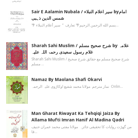
Sair E Aalamin Nubala / سیر اعلام النبلاء byامام
شمس الدین ذہبی
🌴 بسم الله الرحمن الرحیم🌴 تعارف ’’ سیر أعلام النبلاء…
Sharah Sahi Muslim / شرح صحیح مسلم by علامہ
غلام رسول سعیدی رحمۃ اللہ علیہ
Sharah Sahi Muslim / شرح صحیح مسلم مع حقائق شرح صحیح
مسلم …
Namaz By Maolana Shafi Okarvi
نماز مترجم مولانا محمد شفیع اوکاڑوی علیہ الرحمہ Onlin…
Man Gharat Riwayat Ka Tehqiqi Jaiza By
Allama Mufti Imran Hanif Al Madina Qadri
من گھڑت روایات کا تحقیقی جائزہ مولانا مفتی محمد عمران حنیف
قا…