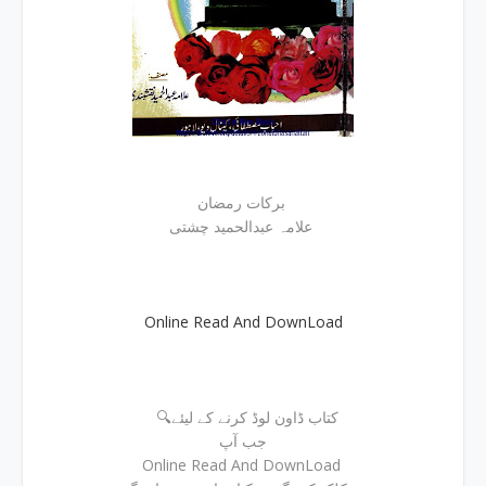
برکات رمضان
علامہ عبدالحمید چشتی
Online Read And DownLoad
🔍کتاب ڈاون لوڈ کرنے کے لیئے
جب آپ
Online Read And DownLoad