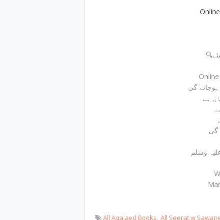
Onlin
🔍
Onlin
ے
 گی
W
Mam
All Aqa'aed Books
All Seerat w Sawan