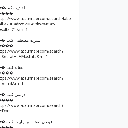
��احادیث کتب
����
ttps://www.ataunnabi.com/search/label
All%20Hadis%20Books?&max-
esults=21&m=1
�� سیرت مصطفی کتب
����
ttps://www.ataunnabi.com/search?
=Seerat+e+Mustafa&m=1
�� عقائد کتب
����
ttps://www.ataunnabi.com/search?
=Aqaid&m=1
�� درسی کتب
����
ttps://www.ataunnabi.com/search?
=Darsi
�� فیضان صحابہ و اہلبیت کتب
����