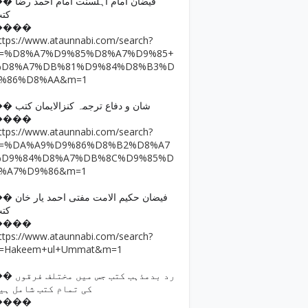
فیضان امام اہلسنت امام ا
کت
����
ttps://www.ataunnabi.com/search?
q=%D8%A7%D9%85%D8%A7%D9%85+
%D8%A7%DB%81%D9%84%D8%B3%D
9%86%D8%AA&m=1
�� شان و دفاع ترجمہ کنزالایمان کتب
����
ttps://www.ataunnabi.com/search?
q=%DA%A9%D9%86%D8%B2%D8%A7
%D9%84%D8%A7%DB%8C%D9%85%D
8%A7%D9%86&m=1
فیضان حکیم الامت مفتی احمد
کت
����
ttps://www.ataunnabi.com/search?
=Hakeem+ul+Ummat&m=1
رد بدمذہب کتب جس میں مختل
کی تمام کتب شامل ہی
����