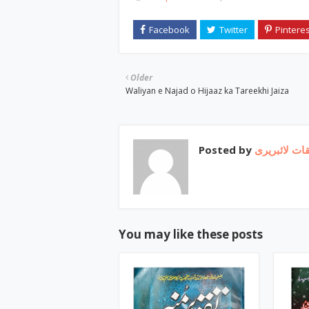
Older
Waliyan e Najad o Hijaaz ka Tareekhi Jaiza
Posted by
ات لائبریری
You may like these posts