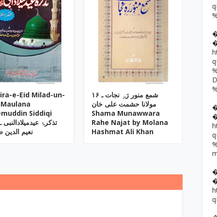
h
ira-e-Eid Milad-un-
۱۶ شمع منور رَہِ نجات ـ
 Maulana
مولانا حشمت علی خان
muddin Siddiqi
Shama Munawwara
تذکرۂ عیدمیلادالنبی ـ 
Rahe Najat by Molana
h
نعیم الدین 
Hashmat Ali Khan
h