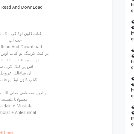
h
e Read And DownLoad
q
h
کتاب ڈاون لوڈ کرنے کے لیئے
q
جب آپ
e Read And DownLoad
پر کلک کرینگے تو کتاب اوپن ہوجائے گی
اوپر جو ⬇ تیر کا نشان ہے
h
اس پر کلک کرنے س
q
ان شاءاللہ عزوجل
کتاب ڈاؤن لوڈ ہوجائے
h
والدین مصطفی صلی اللہ علیہ وسلم
q
معمولاتاہلسنت
aldain e Mustafa
olat e Ahlesunnat
h
q
eh books