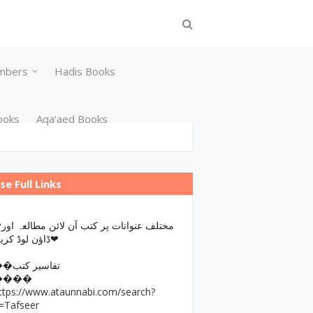
mbers
Hadis Books
ooks
Aqa'aed Books
se Full Links
مختلف عن
ڈاؤن لوڈ کریں❤
��تفاسیر کتب
����
ttps://www.ataunnabi.com/search?
=Tafseer