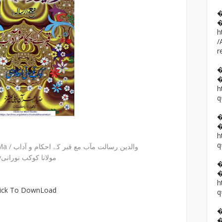
h
/
r
h
q
h
q
Waldain E Risalat E Maab Ma / والدین رسالت مآب مع قبر کے احکام و آداب
byمولانا کوکب نورانی
h
lick To DownLoad
q