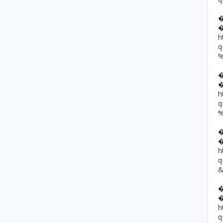
h
h
h
h
q