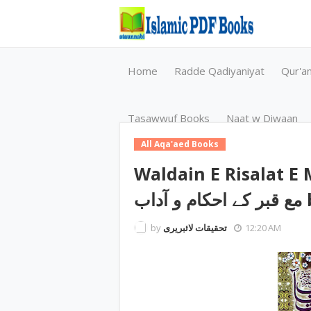
Home
Radde Qadiyaniyat
Qur'a
Tasawwuf Books
Naat w Diwaan
All Aqa'aed Books
Waldain E Risalat E Maab Ma / 
by
تحقیقات لائبریری
12:20 AM