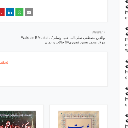
h
q
Newer
Waldain E Mustafa / والدین مصطفی صلی اللہ علیہ وسلم
h
حالات و ایمان byمولانا محمد یسین قصوری
تحقیق
h
q
h
q
h