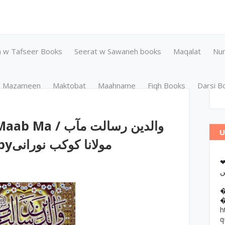
n w Tafseer Books
Seerat w Sawaneh books
Maqalat
Nu
Mazameen
Maktobat
Maahname
Fiqh Books
Darsi B
والدین رسالت مآب
U
مع قبر کے احکام و آداب byمولانا کوکب نورانی
❤وانات پر کتب آن لائن مطالعہ اور
h
q