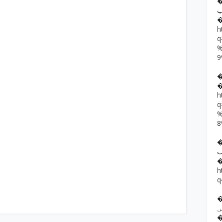
�� حمد رضا
ب
h
h
��  یار خان
ب
h
q
�� ف فرقوں
ں