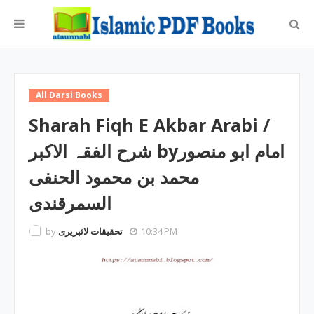
All Darsi Books
Sharah Fiqh E Akbar Arabi /
شرح الفقہ الاکبر byامام ابو منصور
محمد بن محمود الحنفی
السمرقندی
by
تحقیقات لائبریری
10:34 PM