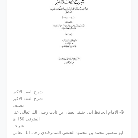
شرح الفقہ الاکبر
شرح الفقه الاكبر
مصنف
الامام الحافظ ابی حنیفہ نعمان بن ثابت رضی اللہ تعالی عنہ 🥀
المتوفی 150 ھ
شرحہ
ابو منصور محمد بن محمود الحنفی السمرقندی رحمۃاللہ تعالٰی