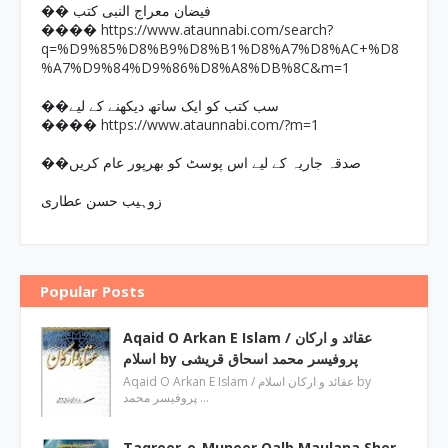
�� فیضان معراج النبی کتب
https://www.ataunnabi.com/search?
����
q=%D9%85%D8%B9%D8%B1%D8%A7%D8%AC+%D8
%A7%D9%84%D9%86%D8%A8%DB%8C&m=1
��سب کتب کو ایک ساتھ دیکھنے کے لیے
https://www.ataunnabi.com/?m=1
����
��صدقہ جاریہ کے لیے اس پوسٹ کو بھرپور عام کریں
زوہیب حسن عطاری
Popular Posts
Aqaid O Arkan E Islam / عقائد و ارکان
اسلام by پروفیسر محمد اسحاق قریشی
Aqaid O Arkan E Islam / عقائد و ارکان اسلام by
پروفیسر محمد …
Taqreer-e-Muneer Qalb Maulana Sher