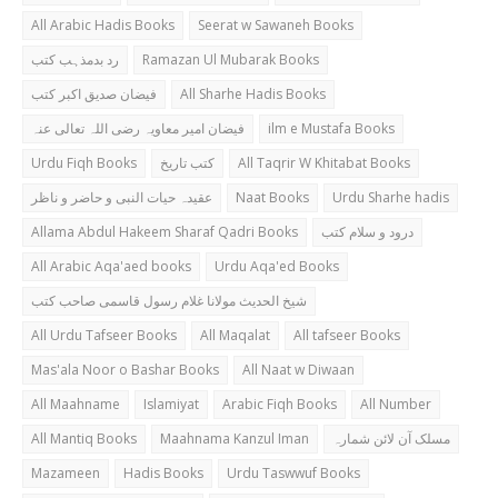
All Arabic Hadis Books
Seerat w Sawaneh Books
رد بدمذہب کتب
Ramazan Ul Mubarak Books
فیضان صدیق اکبر کتب
All Sharhe Hadis Books
فیضان امیر معاویہ رضی اللہ تعالی عنہ
ilm e Mustafa Books
Urdu Fiqh Books
کتب تاریخ
All Taqrir W Khitabat Books
عقیدہ حیات النبی و حاضر و ناظر
Naat Books
Urdu Sharhe hadis
Allama Abdul Hakeem Sharaf Qadri Books
درود و سلام کتب
All Arabic Aqa'aed books
Urdu Aqa'ed Books
شیخ الحدیث مولانا غلام رسول قاسمی صاحب کتب
All Urdu Tafseer Books
All Maqalat
All tafseer Books
Mas'ala Noor o Bashar Books
All Naat w Diwaan
All Maahname
Islamiyat
Arabic Fiqh Books
All Number
All Mantiq Books
Maahnama Kanzul Iman
مسلک آن لائن شمارہ
Mazameen
Hadis Books
Urdu Taswwuf Books