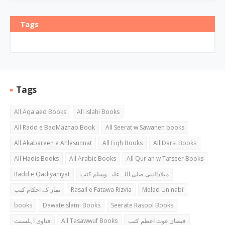
Tags
Tags
All Aqa'aed Books
All islahi Books
All Radd e BadMazhab Book
All Seerat w Sawaneh books
All Akabareen e Ahlesunnat
All Fiqh Books
All Darsi Books
All Hadis Books
All Arabic Books
All Qur'an w Tafseer Books
Radd e Qadiyaniyat
میلادالنبی صلی اللہ علیہ وسلم کتب
نماز کے احکام کتب
Rasail e Fatawa Rizvia
Melad Un nabi
books
Dawateislami Books
Seerate Rasool Books
فتاوی اہلسنت
All Tasawwuf Books
فیضان غوث اعظم کتب