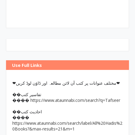
Use Full Links
❤مختلف عنوانات پر کتب آن لائن مطالعہ اور ڈاؤن لوڈ کریں❤
��تفاسیر کتب
https://www.ataunnabi.com/search?q=Tafseer
����
��احادیث کتب
����
https://www.ataunnabi.com/search/label/All%20Hadis%2
0Books?&max-results=21&m=1