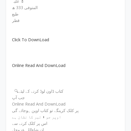
علیہ 🌷
المتوفی 333 ھ
طبع
قطر
Click To DownLoad
Online Read And DownLoad
🔍کتاب ڈاون لوڈ کرنے کے لیئے
جب آپ
Online Read And DownLoad
پر کلک کرینگے تو کتاب اوپن ہوجائے گی
اوپر جو ⬇ تیر کا نشان ہے
اس پر کلک کرنے سے
ان شاءاللہ عزوجل