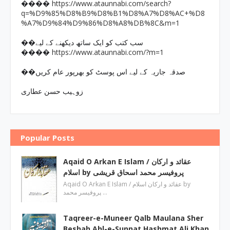
https://www.ataunnabi.com/search?
����
q=%D9%85%D8%B9%D8%B1%D8%A7%D8%AC+%D8
%A7%D9%84%D9%86%D8%A8%DB%8C&m=1
��سب کتب کو ایک ساتھ دیکھنے کے لیے
https://www.ataunnabi.com/?m=1
����
��صدقہ جاریہ کے لیے اس پوسٹ کو بھرپور عام کریں
زوہیب حسن عطاری
Popular Posts
Aqaid O Arkan E Islam / عقائد و ارکان
اسلام by پروفیسر محمد اسحاق قریشی
Aqaid O Arkan E Islam / عقائد و ارکان اسلام by
پروفیسر محمد …
Taqreer-e-Muneer Qalb Maulana Sher
Beshah Ahl-e-Sunnat Hashmat Ali Khan