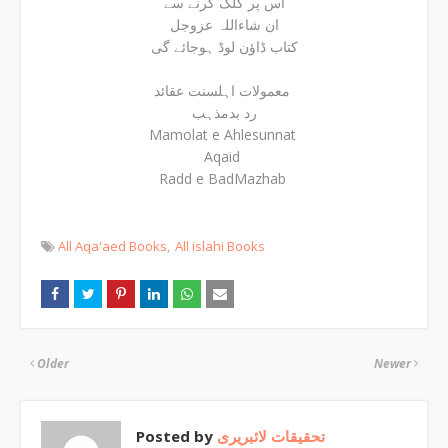
اس پر کلک کرنے سے
ان شاءاللہ عزوجل
کتاب ڈاؤن لوڈ ہوجائے گی
معمولات اہلسنت عقائد
رد بدمذہب
Mamolat e Ahlesunnat
Aqaid
Radd e BadMazhab
All Aqa'aed Books
All islahi Books
Older
Newer
Posted by
تحقیقات لائبریری