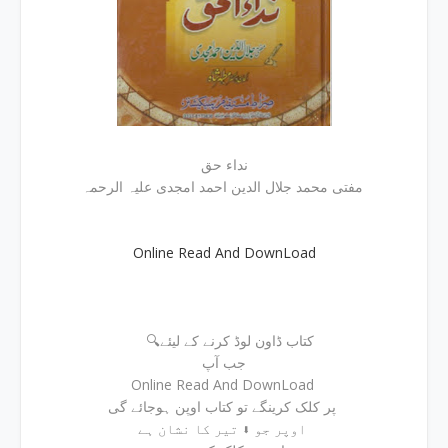
نداء حق
مفتی محمد جلال الدین احمد امجدی علیہ الرحمہ
Online Read And DownLoad
🔍کتاب ڈاون لوڈ کرنے کے لیئے
جب آپ
Online Read And DownLoad
پر کلک کرینگے تو کتاب اوپن ہوجائے گی
اوپر جو ⬇ تیر کا نشان ہے