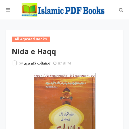
All Aqa'aed Books
Nida e Haqq
by
تحقیقات لائبریری
8:18 PM