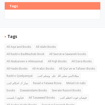
Tags
Tags
All Aqa'aed Books
All islahi Books
All Radd e BadMazhab Book
All Seerat w Sawaneh books
All Akabareen e Ahlesunnat
All Fiqh Books
All Darsi Books
All Hadis Books
All Arabic Books
All Qur'an w Tafseer Books
Radd e Qadiyaniyat
میلادالنبی صلی اللہ علیہ وسلم کتب
نماز کے احکام کتب
Rasail e Fatawa Rizvia
Melad Un nabi
books
Dawateislami Books
Seerate Rasool Books
فتاوی اہلسنت
All Tasawwuf Books
فیضان غوث اعظم کتب
All Arabic Hadis Books
Seerat w Sawaneh Books