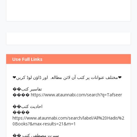
Use Full Links
❤مختلف عنوانات پر کتب آن لائن مطالعہ اور ڈاؤن لوڈ کریں❤
��تفاسیر کتب
https://www.ataunnabi.com/search?q=Tafseer
����
��احادیث کتب
����
https://www.ataunnabi.com/search/label/All%20Hadis%2
0Books?&max-results=21&m=1
�� سیرت مصطفی کتب