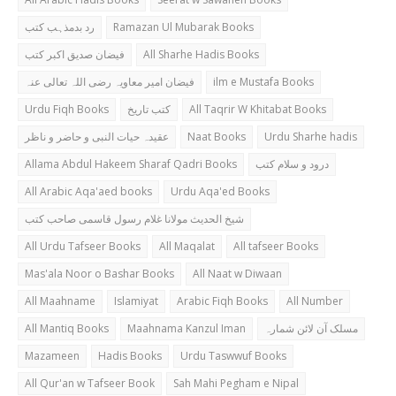
رد بدمذہب کتب
Ramazan Ul Mubarak Books
فیضان صدیق اکبر کتب
All Sharhe Hadis Books
فیضان امیر معاویہ رضی اللہ تعالی عنہ
ilm e Mustafa Books
Urdu Fiqh Books
کتب تاریخ
All Taqrir W Khitabat Books
عقیدہ حیات النبی و حاضر و ناظر
Naat Books
Urdu Sharhe hadis
Allama Abdul Hakeem Sharaf Qadri Books
درود و سلام کتب
All Arabic Aqa'aed books
Urdu Aqa'ed Books
شیخ الحدیث مولانا غلام رسول قاسمی صاحب کتب
All Urdu Tafseer Books
All Maqalat
All tafseer Books
Mas'ala Noor o Bashar Books
All Naat w Diwaan
All Maahname
Islamiyat
Arabic Fiqh Books
All Number
All Mantiq Books
Maahnama Kanzul Iman
مسلک آن لائن شمارہ
Mazameen
Hadis Books
Urdu Taswwuf Books
All Qur'an w Tafseer Book
Sah Mahi Pegham e Nipal