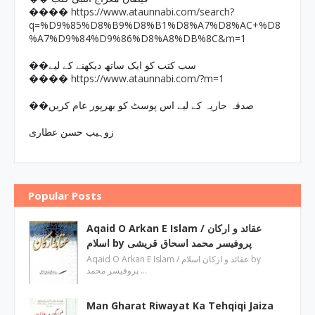
https://www.ataunnabi.com/search?
����
q=%D9%85%D8%B9%D8%B1%D8%A7%D8%AC+%D8
%A7%D9%84%D9%86%D8%A8%DB%8C&m=1
��سب کتب کو ایک ساتھ دیکھنے کے لیے
https://www.ataunnabi.com/?m=1
����
��صدقہ جاریہ کے لیے اس پوسٹ کو بھرپور عام کریں
زوہیب حسن عطاری
Popular Posts
Aqaid O Arkan E Islam / عقائد و ارکان
اسلام by پروفیسر محمد اسحاق قریشی
Aqaid O Arkan E Islam / عقائد و ارکان اسلام by
پروفیسر محمد …
Man Gharat Riwayat Ka Tehqiqi Jaiza