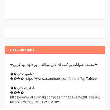
Use Full Links
❤مختلف عنوانات پر کتب آن لائن مطالعہ اور ڈاؤن لوڈ کریں❤
��تفاسیر کتب
https://www.ataunnabi.com/search?q=Tafseer
����
��احادیث کتب
����
https://www.ataunnabi.com/search/label/All%20Hadis%2
0Books?&max-results=21&m=1