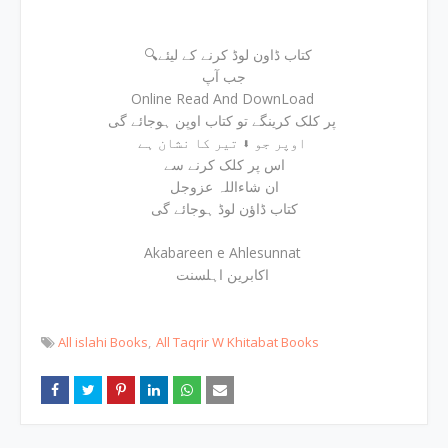
🔍کتاب ڈاون لوڈ کرنے کے لیئے
جب آپ
Online Read And DownLoad
پر کلک کرینگے تو کتاب اوپن ہوجائے گی
اوپر جو ⬇ تیر کا نشان ہے
اس پر کلک کرنے سے
ان شاءاللہ عزوجل
کتاب ڈاؤن لوڈ ہوجائے گی
Akabareen e Ahlesunnat
اکابرین اہلسنت
All islahi Books
All Taqrir W Khitabat Books