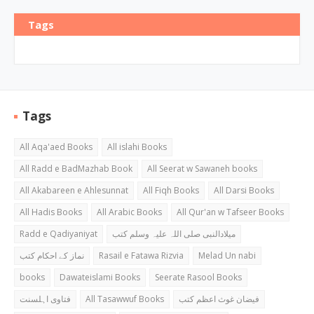
Tags
Tags
All Aqa'aed Books
All islahi Books
All Radd e BadMazhab Book
All Seerat w Sawaneh books
All Akabareen e Ahlesunnat
All Fiqh Books
All Darsi Books
All Hadis Books
All Arabic Books
All Qur'an w Tafseer Books
Radd e Qadiyaniyat
میلادالنبی صلی اللہ علیہ وسلم کتب
نماز کے احکام کتب
Rasail e Fatawa Rizvia
Melad Un nabi
books
Dawateislami Books
Seerate Rasool Books
فتاوی اہلسنت
All Tasawwuf Books
فیضان غوث اعظم کتب