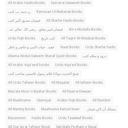
All Arabic Hadis Books
Seerat w Sawaneh Books
رد بدمذہب کتب
Ramazan Ul Mubarak Books
فیضان صدیق اکبر کتب
All Sharhe Hadis Books
فیضان امیر معاویہ رضی اللہ تعالی عنہ
ilm e Mustafa Books
Urdu Fiqh Books
کتب تاریخ
All Taqrir W Khitabat Books
عقیدہ حیات النبی و حاضر و ناظر
Naat Books
Urdu Sharhe hadis
Allama Abdul Hakeem Sharaf Qadri Books
درود و سلام کتب
All Arabic Aqa'aed books
Urdu Aqa'ed Books
شیخ الحدیث مولانا غلام رسول قاسمی صاحب کتب
All Urdu Tafseer Books
All Maqalat
All tafseer Books
Mas'ala Noor o Bashar Books
All Naat w Diwaan
All Maahname
Islamiyat
Arabic Fiqh Books
All Number
All Mantiq Books
Maahnama Kanzul Iman
مسلک آن لائن شمارہ
Mazameen
Hadis Books
Urdu Taswwuf Books
All Qur'an w Tafseer Book
Sah Mahi Pegham e Nipal