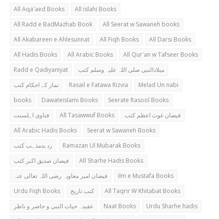
All Aqa'aed Books
All islahi Books
All Radd e BadMazhab Book
All Seerat w Sawaneh books
All Akabareen e Ahlesunnat
All Fiqh Books
All Darsi Books
All Hadis Books
All Arabic Books
All Qur'an w Tafseer Books
Radd e Qadiyaniyat
میلادالنبی صلی اللہ علیہ وسلم کتب
نماز کے احکام کتب
Rasail e Fatawa Rizvia
Melad Un nabi
books
Dawateislami Books
Seerate Rasool Books
فتاوی اہلسنت
All Tasawwuf Books
فیضان غوث اعظم کتب
All Arabic Hadis Books
Seerat w Sawaneh Books
رد بدمذہب کتب
Ramazan Ul Mubarak Books
فیضان صدیق اکبر کتب
All Sharhe Hadis Books
فیضان امیر معاویہ رضی اللہ تعالی عنہ
ilm e Mustafa Books
Urdu Fiqh Books
کتب تاریخ
All Taqrir W Khitabat Books
عقیدہ حیات النبی و حاضر و ناظر
Naat Books
Urdu Sharhe hadis