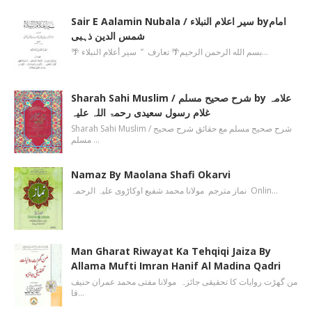
Sair E Aalamin Nubala / سیر اعلام النبلاء byامام
شمس الدین ذہبی
🌴 بسم الله الرحمن الرحیم🌴 تعارف ’’ سیر أعلام النبلاء…
Sharah Sahi Muslim / شرح صحیح مسلم by علامہ
غلام رسول سعیدی رحمۃ اللہ علیہ
Sharah Sahi Muslim / شرح صحیح مسلم مع حقائق شرح صحیح
مسلم …
Namaz By Maolana Shafi Okarvi
نماز مترجم مولانا محمد شفیع اوکاڑوی علیہ الرحمہ Onlin…
Man Gharat Riwayat Ka Tehqiqi Jaiza By
Allama Mufti Imran Hanif Al Madina Qadri
من گھڑت روایات کا تحقیقی جائزہ مولانا مفتی محمد عمران حنیف
قا…