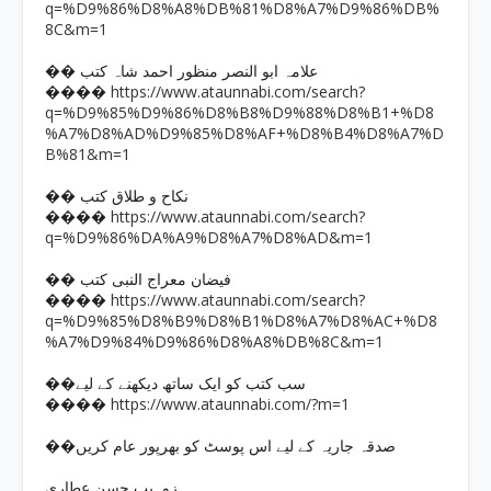
q=%D9%86%D8%A8%DB%81%D8%A7%D9%86%DB%
8C&m=1
�� علامہ ابو النصر منظور احمد شاہ کتب
https://www.ataunnabi.com/search?
����
q=%D9%85%D9%86%D8%B8%D9%88%D8%B1+%D8
%A7%D8%AD%D9%85%D8%AF+%D8%B4%D8%A7%D
B%81&m=1
�� نکاح و طلاق کتب
https://www.ataunnabi.com/search?
����
q=%D9%86%DA%A9%D8%A7%D8%AD&m=1
�� فیضان معراج النبی کتب
https://www.ataunnabi.com/search?
����
q=%D9%85%D8%B9%D8%B1%D8%A7%D8%AC+%D8
%A7%D9%84%D9%86%D8%A8%DB%8C&m=1
��سب کتب کو ایک ساتھ دیکھنے کے لیے
https://www.ataunnabi.com/?m=1
����
��صدقہ جاریہ کے لیے اس پوسٹ کو بھرپور عام کریں
زوہیب حسن عطاری