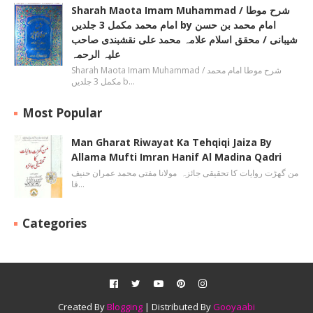
Sharah Maota Imam Muhammad / شرح موطا
امام محمد مکمل 3 جلدیں by امام محمد بن حسن
شیبانی / محقق اسلام علامہ محمد علی نقشبندی صاحب
علیہ الرحمہ
Sharah Maota Imam Muhammad / شرح موطا امام محمد
مکمل 3 جلدیں b…
Most Popular
Man Gharat Riwayat Ka Tehqiqi Jaiza By
Allama Mufti Imran Hanif Al Madina Qadri
من گھڑت روایات کا تحقیقی جائزہ مولانا مفتی محمد عمران حنیف
قا…
Categories
Created By
Blogging
| Distributed By
Gooyaabi