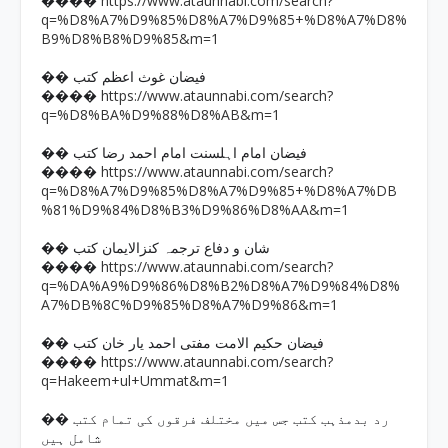
https://www.ataunnabi.com/search?
����
q=%D8%A7%D9%85%D8%A7%D9%85+%D8%A7%D8%
B9%D8%B8%D9%85&m=1
�� فیضان غوث اعظم کتب
https://www.ataunnabi.com/search?
����
q=%D8%BA%D9%88%D8%AB&m=1
�� فیضان امام اہلسنت امام احمد رضا کتب
https://www.ataunnabi.com/search?
����
q=%D8%A7%D9%85%D8%A7%D9%85+%D8%A7%DB
%81%D9%84%D8%B3%D9%86%D8%AA&m=1
�� شان و دفاع ترجمہ کنزالایمان کتب
https://www.ataunnabi.com/search?
����
q=%DA%A9%D9%86%D8%B2%D8%A7%D9%84%D8%
A7%DB%8C%D9%85%D8%A7%D9%86&m=1
�� فیضان حکیم الامت مفتی احمد یار خان کتب
https://www.ataunnabi.com/search?
����
q=Hakeem+ul+Ummat&m=1
�� رد بدمذہب کتب جس میں مختلف فرقوں کی تمام کتب
شامل ہیں