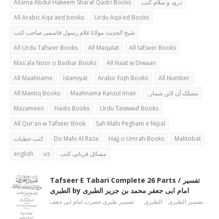
Allama Abdul Hakeem Sharaf Qadri Books
درود و سلام کتب
All Arabic Aqa'aed books
Urdu Aqa'ed Books
شیخ الحدیث مولانا غلام رسول قاسمی صاحب کتب
All Urdu Tafseer Books
All Maqalat
All tafseer Books
Mas'ala Noor o Bashar Books
All Naat w Diwaan
All Maahname
Islamiyat
Arabic Fiqh Books
All Number
All Mantiq Books
Maahnama Kanzul Iman
مسلک آن لائن شمارہ
Mazameen
Hadis Books
Urdu Taswwuf Books
All Qur'an w Tafseer Book
Sah Mahi Pegham e Nipal
کتب خطبات
Do Mahi Al Raza
Hajj o Umrah Books
Maktobat
english
us
مسائل قربانی کتب
Tafseer E Tabari Complete 26 Parts / تفسیر
الطبری by امام ابی جعفر محمد بن جریر الطبری
تفسیر الطبری الطبري تفسیر طبری حضرت امام ابی جعف…