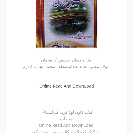
ماہ رمضان بخشش کا سامان
مولانا مفتی محمد عبدالمصطفے محمد مجاہد قادری
Online Read And DownLoad
🔍کتاب ڈاون لوڈ کرنے کے لیئے
جب آپ
Online Read And DownLoad
پر کلک کرینگے تو کتاب اوپن ہوجائے گی