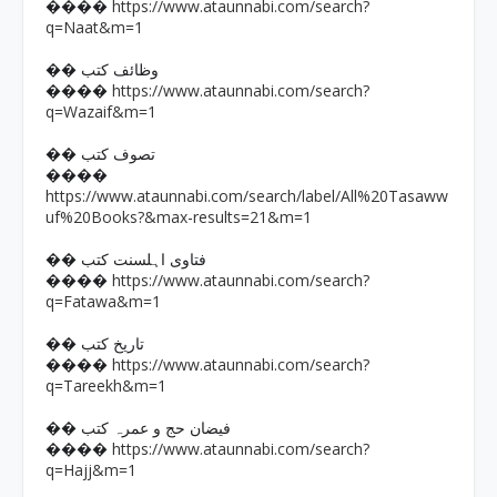
https://www.ataunnabi.com/search?
����
q=Naat&m=1
�� وظائف کتب
https://www.ataunnabi.com/search?
����
q=Wazaif&m=1
�� تصوف کتب
����
https://www.ataunnabi.com/search/label/All%20Tasaww
uf%20Books?&max-results=21&m=1
�� فتاوی اہلسنت کتب
https://www.ataunnabi.com/search?
����
q=Fatawa&m=1
�� تاریخ کتب
https://www.ataunnabi.com/search?
����
q=Tareekh&m=1
�� فیضان حج و عمرہ کتب
https://www.ataunnabi.com/search?
����
q=Hajj&m=1