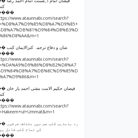
فیضان امام اہلسنت امام ا
کت
����
ttps://www.ataunnabi.com/search?
q=%D8%A7%D9%85%D8%A7%D9%85+
%D8%A7%DB%81%D9%84%D8%B3%D
9%86%D8%AA&m=1
�� شان و دفاع ترجمہ کنزالایمان کتب
����
ttps://www.ataunnabi.com/search?
q=%DA%A9%D9%86%D8%B2%D8%A7
%D9%84%D8%A7%DB%8C%D9%85%D
8%A7%D9%86&m=1
فیضان حکیم الامت مفتی احمد
کت
����
ttps://www.ataunnabi.com/search?
=Hakeem+ul+Ummat&m=1
رد بدمذہب کتب جس میں مختل
کی تمام کتب شامل ہی
����