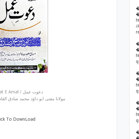
h
/
r
h
q
h
q
Dawat E Amal / دعوت عمل
مولانا مفتی ابو داؤد محمد صادق القاد
h
lick To DownLoad
q