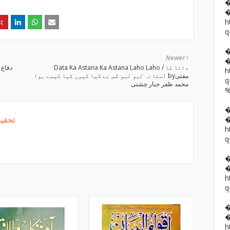
h
q
Newer
Data Ka Astana Ka Astana Laho Laho / داتا کا
h
آستانہ لہو لہو کس نے کیا کیوں کیا کیسے ہوا byمفتی
محمد ظفر جبار چشتی
تحقیق
h
q
h
q
h