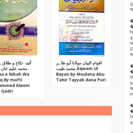
h
اقوام البیان مولانا أبو طاہر
آئینۂ نکاح و طلاق 
محمد طیب Aqwam Ul
محمد علیم خان 
na e Nikah Wa
Bayan by Moulana Abu
h
aq By mufti
Tahir Tayyab dana Puri
ammed Aleem
 Qadri
h