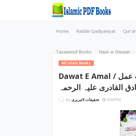
Home
Radde Qadiyaniyat
Qur'a
Tasawwuf Books
Naat w Diwaan
All islahi Books
Dawat E Amal / دعوت عمل byمولانا مفتی ابو داؤد
ق القادری علیہ الرحمہ
by
تحقیقات لائبریری
8:58 PM