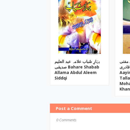
ـ مفتی
بہَارِ شَباب علامہ عبد العلیم
قادری
صدیقی Bahare Shabab
Allama Abdul Aleem
Aayi
Siddqi
Tall
Moh
Khan
Post a Comment
0 Comments