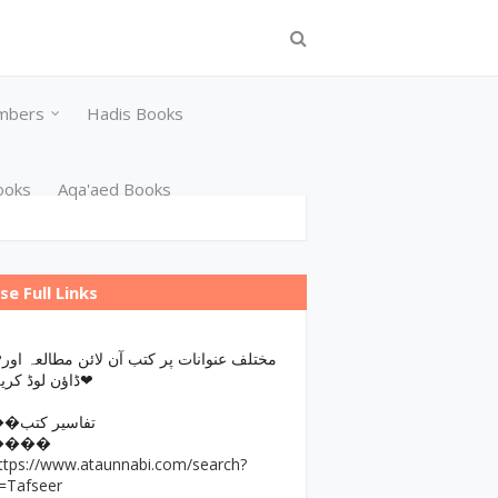
mbers
Hadis Books
ooks
Aqa'aed Books
se Full Links
مختلف عن
ڈاؤن لوڈ کریں❤
��تفاسیر کتب
����
ttps://www.ataunnabi.com/search?
=Tafseer