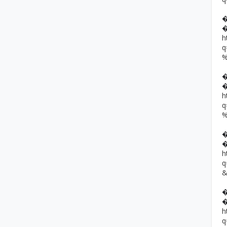
h
h
h
h
q