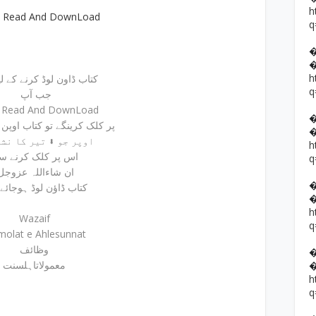
h
e Read And DownLoad
q
h
کتاب ڈاون لوڈ کرنے کے لیئے
q
جب آپ
e Read And DownLoad
پر کلک کرینگے تو کتاب اوپن ہوجائے گی
اوپر جو ⬇ تیر کا نشان ہے
h
اس پر کلک کرنے س
q
ان شاءاللہ عزوجل
کتاب ڈاؤن لوڈ ہوجائے
h
Wazaif
q
olat e Ahlesunnat
وظائف
معمولاتاہلسنت
h
q