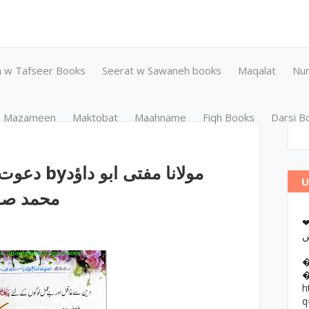
n w Tafseer Books
Seerat w Sawaneh books
Maqalat
Nu
Mazameen
Maktobat
Maahname
Fiqh Books
Darsi B
U
محمد صاد
❤وانات پر کتب آن لائن مطالعہ اور
h
q