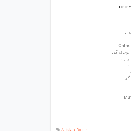
Onlin
🔍
Onlin
ے
 گی
Mam
All islahi Books