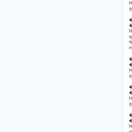
h
q
h
h
q
h
q
h
q