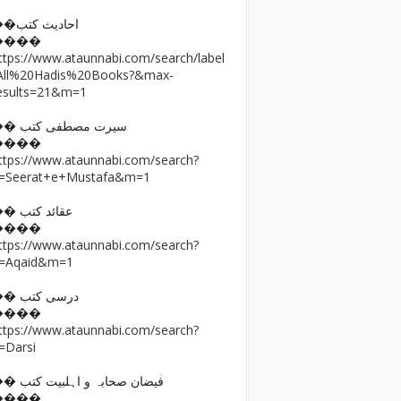
��احادیث کتب
����
ttps://www.ataunnabi.com/search/label
All%20Hadis%20Books?&max-
esults=21&m=1
�� سیرت مصطفی کتب
����
ttps://www.ataunnabi.com/search?
=Seerat+e+Mustafa&m=1
�� عقائد کتب
����
ttps://www.ataunnabi.com/search?
=Aqaid&m=1
�� درسی کتب
����
ttps://www.ataunnabi.com/search?
=Darsi
�� فیضان صحابہ و اہلبیت کتب
����