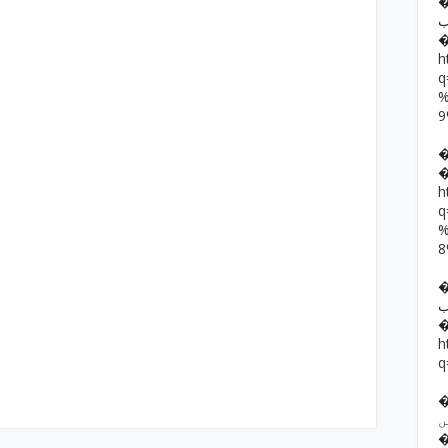
�� حمد رضا
ب
h
h
��  یار خان
ب
h
q
�� ف فرقوں
ں