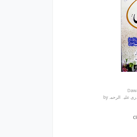
byری علیہ الرحمہ
C