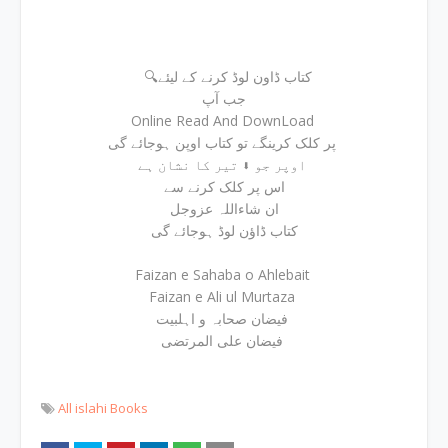
🔍کتاب ڈاون لوڈ کرنے کے لیئے
جب آپ
Online Read And DownLoad
پر کلک کرینگے تو کتاب اوپن ہوجائے گی
اوپر جو ⬇ تیر کا نشان ہے
اس پر کلک کرنے سے
ان شاءاللہ عزوجل
کتاب ڈاؤن لوڈ ہوجائے گی
Faizan e Sahaba o Ahlebait
Faizan e Ali ul Murtaza
فیضان صحابہ و اہلبیت
فیضان علی المرتضی
All islahi Books