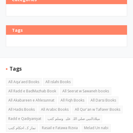
Tags
Tags
All Aqa'aed Books
All islahi Books
All Radd e BadMazhab Book
All Seerat w Sawaneh books
All Akabareen e Ahlesunnat
All Fiqh Books
All Darsi Books
All Hadis Books
All Arabic Books
All Qur'an w Tafseer Books
Radd e Qadiyaniyat
میلادالنبی صلی اللہ علیہ وسلم کتب
نماز کے احکام کتب
Rasail e Fatawa Rizvia
Melad Un nabi