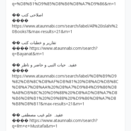
q=%D8%B1%D9%85%D8%B6%D8%A7%D9%86&m=1
�� اصلاحی کتب
����
https://www.ataunnabi.com/search/label/All%20islahi%2
0Books?&max-results=21&m=1
�� تقاریر و خطبات کتب
https://www.ataunnabi.com/search?
����
q=Bayanat&m=1
�� عقیدہ حیات النبی و حاضر و ناظر
����
https://www.ataunnabi.com/search/label/%D8%B9%D9
%82%DB%8C%D8%AF%DB%81%20%D8%AD%DB%8C
%D8%A7%D8%AA%20%D8%A7%D9%84%D9%86%D8
%A8%DB%8C%20%D9%88%20%D8%AD%D8%A7%D8
%B6%D8%B1%20%D9%88%20%D9%86%D8%A7%D8
%B8%D8%B1?&max-results=21&m=1
�� عقیدہ علم غیب مصطفی
https://www.ataunnabi.com/search?
����
q=Ilm+e+Mustafa&m=1