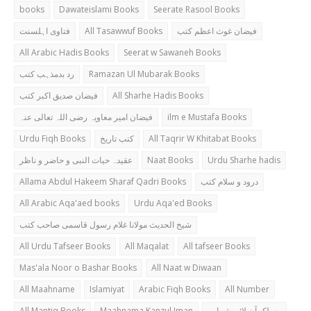
books
Dawateislami Books
Seerate Rasool Books
فتاوی اہلسنت
All Tasawwuf Books
فیضان غوث اعظم کتب
All Arabic Hadis Books
Seerat w Sawaneh Books
رد بدمذہب کتب
Ramazan Ul Mubarak Books
فیضان صدیق اکبر کتب
All Sharhe Hadis Books
فیضان امیر معاویہ رضی اللہ تعالی عنہ
ilm e Mustafa Books
Urdu Fiqh Books
کتب تاریخ
All Taqrir W Khitabat Books
عقیدہ حیات النبی و حاضر و ناظر
Naat Books
Urdu Sharhe hadis
Allama Abdul Hakeem Sharaf Qadri Books
درود و سلام کتب
All Arabic Aqa'aed books
Urdu Aqa'ed Books
شیخ الحدیث مولانا غلام رسول قاسمی صاحب کتب
All Urdu Tafseer Books
All Maqalat
All tafseer Books
Mas'ala Noor o Bashar Books
All Naat w Diwaan
All Maahname
Islamiyat
Arabic Fiqh Books
All Number
All Mantiq Books
Maahnama Kanzul Iman
مسلک آن لائن شمارہ