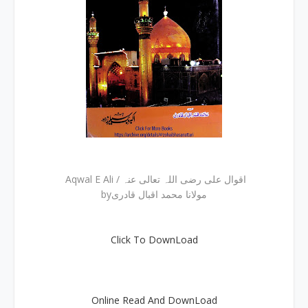
Aqwal E Ali / اقوال علی رضی اللہ تعالی عنہ
byمولانا محمد اقبال قادری
Click To DownLoad
Online Read And DownLoad