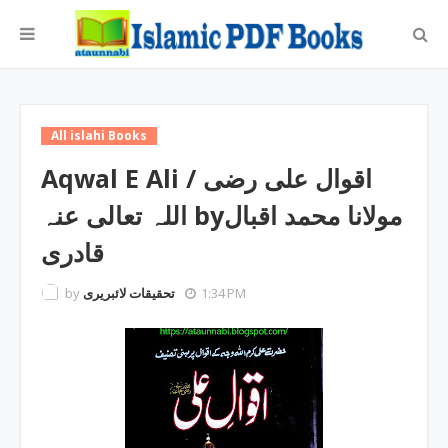
All islahi Books
Aqwal E Ali / اقوال علی رضی
اللہ تعالی عنہ byمولانا محمد اقبال
قادری
by
تحقیقات لائبریری
1:34 PM