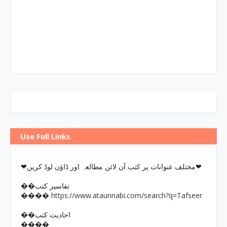
Use Full Links
❤مختلف عنوانات پر کتب آن لائن مطالعہ اور ڈاؤن لوڈ کریں❤
��تفاسیر کتب
https://www.ataunnabi.com/search?q=Tafseer
����
��احادیث کتب
����