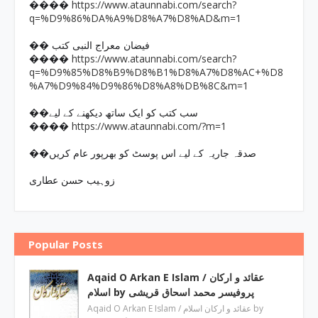
https://www.ataunnabi.com/search?
����
q=%D9%86%DA%A9%D8%A7%D8%AD&m=1
�� فیضان معراج النبی کتب
https://www.ataunnabi.com/search?
����
q=%D9%85%D8%B9%D8%B1%D8%A7%D8%AC+%D8
%A7%D9%84%D9%86%D8%A8%DB%8C&m=1
��سب کتب کو ایک ساتھ دیکھنے کے لیے
https://www.ataunnabi.com/?m=1
����
��صدقہ جاریہ کے لیے اس پوسٹ کو بھرپور عام کریں
زوہیب حسن عطاری
Popular Posts
Aqaid O Arkan E Islam / عقائد و ارکان
اسلام by پروفیسر محمد اسحاق قریشی
Aqaid O Arkan E Islam / عقائد و ارکان اسلام by