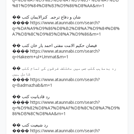
%81%D9%84%D8%B3%D9%86%D8%AA&m=1
�� شان و دفاع ترجمہ کنزالایمان کتب
https://www.ataunnabi.com/search?
����
q=%DA%A9%D9%86%D8%B2%D8%A7%D9%84%D8%
A7%DB%8C%D9%85%D8%A7%D9%86&m=1
�� فیضان حکیم الامت مفتی احمد یار خان کتب
https://www.ataunnabi.com/search?
����
q=Hakeem+ul+Ummat&m=1
�� رد بدمذہب کتب جس میں مختلف فرقوں کی تمام کتب
شامل ہیں
https://www.ataunnabi.com/search?
����
q=Badmazhab&m=1
�� رد قادیانیت کتب
https://www.ataunnabi.com/search?
����
q=%D9%82%D8%A7%D8%AF%DB%8C%D8%A7%D9%
86%DB%8C%D8%AA&m=1
�� رد شیعیت کتب
https://www.ataunnabi.com/search?
����