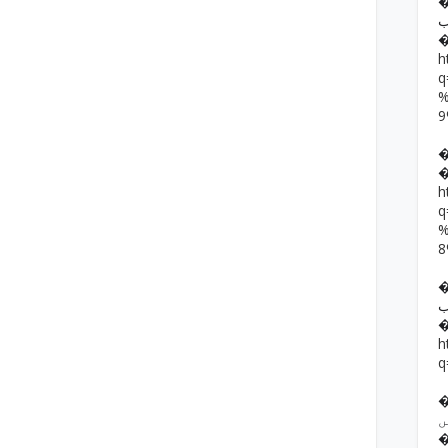
�� حمد رضا
ب
h
h
��  یار خان
ب
h
q
�� ف فرقوں
ں