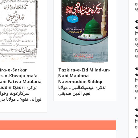
h
ira-e-Sarkar
Tazkira-e-Eid Milad-un-
s-o-Khwaja ma'a
Nabi Maulana
h
ani Fatwa Maulana
Naeemuddin Siddiqi
تذکرۂ عیدمیلادالنبی ـ مولانا
din Qadri تزکرۂ
نعیم الدین صدیقی
سرکارغوث وخواج
نورانی فتویٰ ـ مولانا بدر
h