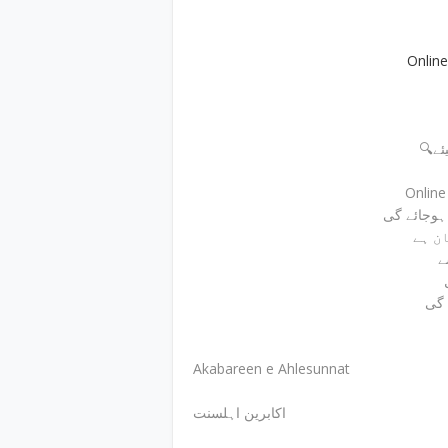
Onlin
🔍
Onlin
ے
 گی
Akabareen e Ahlesunnat
اکابرین اہلسنت