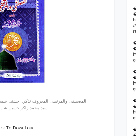
h
/
r
h
q
h
q
stafa Al Murtaza / المصطفی والمرتضی المعروف تذکرہ چشتیہ شمسیہ
سید محمد زاکر حسین شاہ چ
h
q
lick To DownLoad