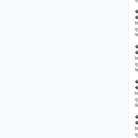
h
h
h
h
q