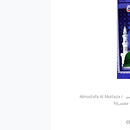
Almu
byشتی
C