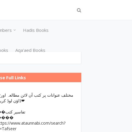
mbers
Hadis Books
ooks
Aqa'aed Books
se Full Links
مختلف عن
ڈاؤن لوڈ کریں❤
��تفاسیر کتب
����
ttps://www.ataunnabi.com/search?
=Tafseer