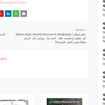
t w Sawaneh books
h
q
Newer
h
Allama Shah Ahmed Noorani Ki Shakhsiyat / عالم اسلام
کی عظیم شخصیت علامہ احمد شاہ نورانی علیہ الرحمہ
byمولانا معین الحق علیمی
تحقیق
h
q
h
q
h