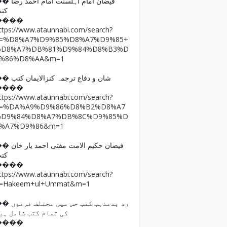
فیضان امام اہلسنت امام ا
کت
����
ttps://www.ataunnabi.com/search?
q=%D8%A7%D9%85%D8%A7%D9%85+
%D8%A7%DB%81%D9%84%D8%B3%D
9%86%D8%AA&m=1
�� شان و دفاع ترجمہ کنزالایمان کتب
����
ttps://www.ataunnabi.com/search?
q=%DA%A9%D9%86%D8%B2%D8%A7
%D9%84%D8%A7%DB%8C%D9%85%D
8%A7%D9%86&m=1
فیضان حکیم الامت مفتی احمد
کت
����
ttps://www.ataunnabi.com/search?
=Hakeem+ul+Ummat&m=1
رد بدمذہب کتب جس میں مختل
کی تمام کتب شامل ہی
����