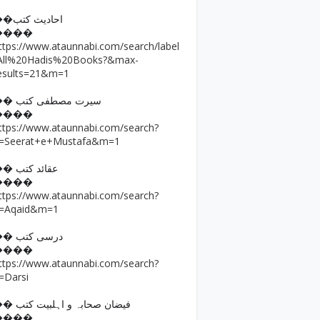
��احادیث کتب
����
ttps://www.ataunnabi.com/search/label
All%20Hadis%20Books?&max-
esults=21&m=1
�� سیرت مصطفی کتب
����
ttps://www.ataunnabi.com/search?
=Seerat+e+Mustafa&m=1
�� عقائد کتب
����
ttps://www.ataunnabi.com/search?
=Aqaid&m=1
�� درسی کتب
����
ttps://www.ataunnabi.com/search?
=Darsi
�� فیضان صحابہ و اہلبیت کتب
����