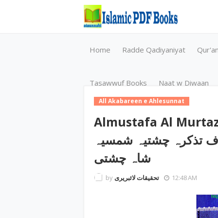
Home
Radde Qadiyaniyat
Qur'a
Tasawwuf Books
Naat w Diwaan
All Akabareen e Ahlesunnat
Almustafa Al Murtaza / ی والمرتضی
المعروف تذکرہ چشتیہ شمسیہ byاکر حسین
شاہ چشتی
by
تحقیقات لائبریری
12:48 AM