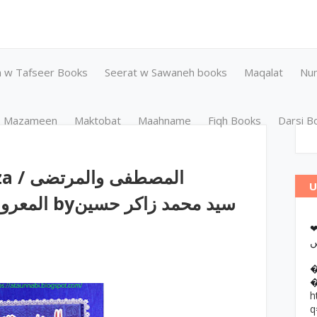
n w Tafseer Books
Seerat w Sawaneh books
Maqalat
Nu
Mazameen
Maktobat
Maahname
Fiqh Books
Darsi B
المصطف
U
سید محمد ز
❤وانات پر کتب آن لائن مطالعہ اور
h
q