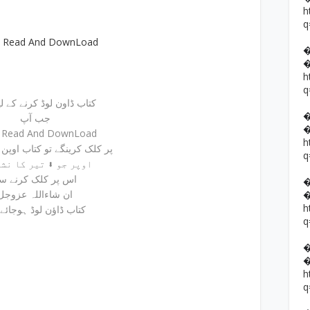
h
q
e Read And DownLoad
h
q
کتاب ڈاون لوڈ کرنے کے لیئے
جب آپ
e Read And DownLoad
h
پر کلک کرینگے تو کتاب اوپن ہوجائے گی
q
اوپر جو ⬇ تیر کا نشان ہے
اس پر کلک کرنے س
ان شاءاللہ عزوجل
h
کتاب ڈاؤن لوڈ ہوجائے
q
h
q