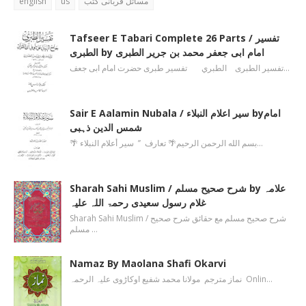
english
us
مسائل قربانی کتب
Tafseer E Tabari Complete 26 Parts / تفسیر
الطبری by امام ابی جعفر محمد بن جریر الطبری
تفسیر الطبری الطبري تفسیر طبری حضرت امام ابی جعف…
Sair E Aalamin Nubala / سیر اعلام النبلاء byامام
شمس الدین ذہبی
🌴 بسم الله الرحمن الرحیم🌴 تعارف ’’ سیر أعلام النبلاء…
Sharah Sahi Muslim / شرح صحیح مسلم by علامہ
غلام رسول سعیدی رحمۃ اللہ علیہ
Sharah Sahi Muslim / شرح صحیح مسلم مع حقائق شرح صحیح
مسلم …
Namaz By Maolana Shafi Okarvi
نماز مترجم مولانا محمد شفیع اوکاڑوی علیہ الرحمہ Onlin…