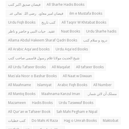
فیضان صدیق اکبر کتب
All Sharhe Hadis Books
فیضان امیر معاویہ رضی اللہ تعالی عنہ
ilm e Mustafa Books
Urdu Fiqh Books
کتب تاریخ
All Taqrir W Khitabat Books
عقیدہ حیات النبی و حاضر و ناظر
Naat Books
Urdu Sharhe hadis
Allama Abdul Hakeem Sharaf Qadri Books
درود و سلام کتب
All Arabic Aqa'aed books
Urdu Aqa'ed Books
شیخ الحدیث مولانا غلام رسول قاسمی صاحب کتب
All Urdu Tafseer Books
All Maqalat
All tafseer Books
Mas'ala Noor o Bashar Books
All Naat w Diwaan
All Maahname
Islamiyat
Arabic Fiqh Books
All Number
All Mantiq Books
Maahnama Kanzul Iman
مسلک آن لائن شمارہ
Mazameen
Hadis Books
Urdu Taswwuf Books
All Qur'an w Tafseer Book
Sah Mahi Pegham e Nipal
کتب خطبات
Do Mahi Al Raza
Hajj o Umrah Books
Maktobat