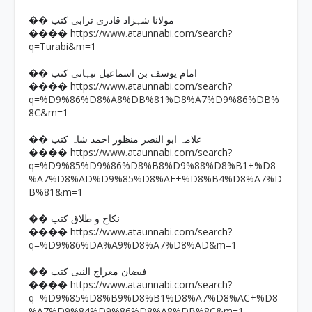
�� مولانا شہزاد قادری ترابی کتب
https://www.ataunnabi.com/search?
����
q=Turabi&m=1
�� امام یوسف بن اسماعیل نبہانی کتب
https://www.ataunnabi.com/search?
����
q=%D9%86%D8%A8%DB%81%D8%A7%D9%86%DB%
8C&m=1
�� علامہ ابو النصر منظور احمد شاہ کتب
https://www.ataunnabi.com/search?
����
q=%D9%85%D9%86%D8%B8%D9%88%D8%B1+%D8
%A7%D8%AD%D9%85%D8%AF+%D8%B4%D8%A7%D
B%81&m=1
�� نکاح و طلاق کتب
https://www.ataunnabi.com/search?
����
q=%D9%86%DA%A9%D8%A7%D8%AD&m=1
�� فیضان معراج النبی کتب
https://www.ataunnabi.com/search?
����
q=%D9%85%D8%B9%D8%B1%D8%A7%D8%AC+%D8
%A7%D9%84%D9%86%D8%A8%DB%8C&m=1