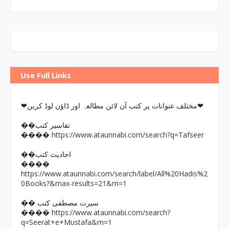
Use Full Links
❤مختلف عنوانات پر کتب آن لائن مطالعہ اور ڈاؤن لوڈ کریں❤
��تفاسیر کتب
https://www.ataunnabi.com/search?q=Tafseer
����
��احادیث کتب
����
https://www.ataunnabi.com/search/label/All%20Hadis%2
0Books?&max-results=21&m=1
�� سیرت مصطفی کتب
https://www.ataunnabi.com/search?
����
q=Seerat+e+Mustafa&m=1