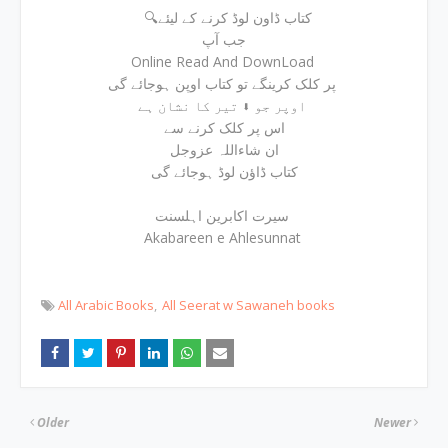
🔍کتاب ڈاون لوڈ کرنے کے لیئے
جب آپ
Online Read And DownLoad
پر کلک کرینگے تو کتاب اوپن ہوجائے گی
اوپر جو ⬇ تیر کا نشان ہے
اس پر کلک کرنے سے
ان شاءاللہ عزوجل
کتاب ڈاؤن لوڈ ہوجائے گی
سیرت اکابرین اہلسنت
Akabareen e Ahlesunnat
All Arabic Books
All Seerat w Sawaneh books
Older
Newer