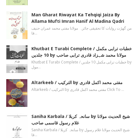
Man Gharat Riwayat Ka Tehqiqi Jaiza By
Allama Mufti Imran Hanif Al Madina Qadri
من گھڑت روایات کا تحقیقی جائزہ مولانا مفتی محمد عمران حنیف
قا…
Khutbat E Turabi Complete / خطبات ترابی مکمل
10 جلدیں by مولانا محمد شہزاد قادری ترابی صاحب
Khutbat E Turabi Complete / خطبات ترابی مکمل 10 جلدیں by
مول…
Altarkeeb / الترکیب by مفتی محمد اکمل قادری
Altarkeeb / الترکیب by مفتی محمد اکمل قادری Click To …
Saniha Karbala / سانحہ کربلا by شیخ الحدیث مولانا
غلام رسول قاسمی صاحب
Saniha Karbala / سانحہ کربلا by شیخ الحدیث مولانا غلام رسول
قا…