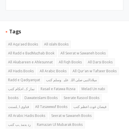
Tags
All Aqa'aed Books
All islahi Books
All Radd e BadMazhab Book
All Seerat w Sawaneh books
All Akabareen e Ahlesunnat
All Fiqh Books
All Darsi Books
All Hadis Books
All Arabic Books
All Qur'an w Tafseer Books
Radd e Qadiyaniyat
میلادالنبی صلی اللہ علیہ وسلم کتب
نماز کے احکام کتب
Rasail e Fatawa Rizvia
Melad Un nabi
books
Dawateislami Books
Seerate Rasool Books
فتاوی اہلسنت
All Tasawwuf Books
فیضان غوث اعظم کتب
All Arabic Hadis Books
Seerat w Sawaneh Books
رد بدمذہب کتب
Ramazan Ul Mubarak Books