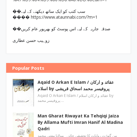
��سب کتب کو ایک ساتھ دیکھنے کے لیے
https://www.ataunnabi.com/?m=1
����
��صدقہ جاریہ کے لیے اس پوسٹ کو بھرپور عام کریں
زوہیب حسن عطاری
Popular Posts
Aqaid O Arkan E Islam / عقائد و ارکان
اسلام by پروفیسر محمد اسحاق قریشی
Aqaid O Arkan E Islam / عقائد و ارکان اسلام by
پروفیسر محمد …
Man Gharat Riwayat Ka Tehqiqi Jaiza
By Allama Mufti Imran Hanif Al Madina
Qadri
من گھڑت روایات کا تحقیقی جائزہ مولانا مفتی محمد