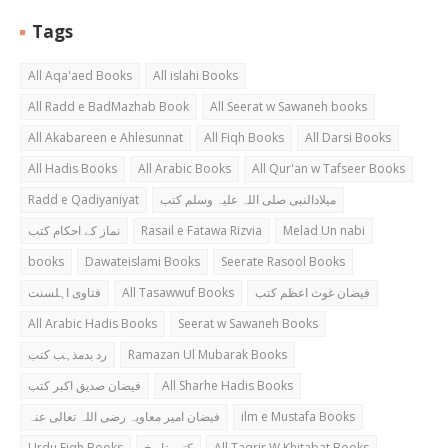
Tags
All Aqa'aed Books
All islahi Books
All Radd e BadMazhab Book
All Seerat w Sawaneh books
All Akabareen e Ahlesunnat
All Fiqh Books
All Darsi Books
All Hadis Books
All Arabic Books
All Qur'an w Tafseer Books
Radd e Qadiyaniyat
میلادالنبی صلی اللہ علیہ وسلم کتب
نماز کے احکام کتب
Rasail e Fatawa Rizvia
Melad Un nabi
books
Dawateislami Books
Seerate Rasool Books
فتاوی اہلسنت
All Tasawwuf Books
فیضان غوث اعظم کتب
All Arabic Hadis Books
Seerat w Sawaneh Books
رد بدمذہب کتب
Ramazan Ul Mubarak Books
فیضان صدیق اکبر کتب
All Sharhe Hadis Books
فیضان امیر معاویہ رضی اللہ تعالی عنہ
ilm e Mustafa Books
Urdu Fiqh Books
کتب تاریخ
All Taqrir W Khitabat Books