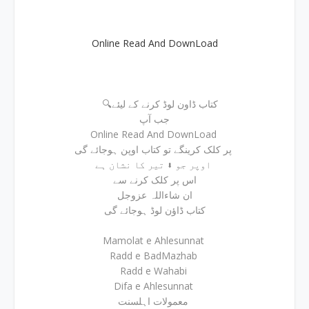
Online Read And DownLoad
🔍کتاب ڈاون لوڈ کرنے کے لیئے
جب آپ
Online Read And DownLoad
پر کلک کرینگے تو کتاب اوپن ہوجائے گی
اوپر جو ⬇ تیر کا نشان ہے
اس پر کلک کرنے سے
ان شاءاللہ عزوجل
کتاب ڈاؤن لوڈ ہوجائے گی
Mamolat e Ahlesunnat
Radd e BadMazhab
Radd e Wahabi
Difa e Ahlesunnat
معمولات اہلسنت