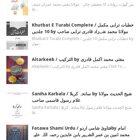
من گھڑت روایات کا تحقیقی جائزہ مولانا مفتی محمد عمران حنیف
قا…
Khutbat E Turabi Complete / خطبات ترابی مکمل
10 جلدیں by مولانا محمد شہزاد قادری ترابی صاحب
Khutbat E Turabi Complete / خطبات ترابی مکمل 10 جلدیں by
مول…
Altarkeeb / الترکیب by مفتی محمد اکمل قادری
Altarkeeb / الترکیب by مفتی محمد اکمل قادری Click To …
Saniha Karbala / سانحہ کربلا by شیخ الحدیث مولانا
غلام رسول قاسمی صاحب
Saniha Karbala / سانحہ کربلا by شیخ الحدیث مولانا غلام رسول
قا…
Fatawa Shami Urdu / فتاویٰ شامی اردوby امام
محمد امین بن عمر الشہیر بابن عابدین رحمۃ اللہ علیہ