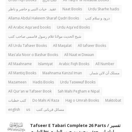
عقیدہ حیات النبی و حاضر و ناظر
Naat Books
Urdu Sharhe hadis
Allama Abdul Hakeem Sharaf Qadri Books
درود و سلام کتب
All Arabic Aqa'aed books
Urdu Aqa'ed Books
شیخ الحدیث مولانا غلام رسول قاسمی صاحب کتب
All Urdu Tafseer Books
All Maqalat
All tafseer Books
Mas'ala Noor o Bashar Books
All Naat w Diwaan
All Maahname
Islamiyat
Arabic Fiqh Books
All Number
All Mantiq Books
Maahnama Kanzul Iman
مسلک آن لائن شمارہ
Mazameen
Hadis Books
Urdu Taswwuf Books
All Qur'an w Tafseer Book
Sah Mahi Pegham e Nipal
کتب خطبات
Do Mahi Al Raza
Hajj o Umrah Books
Maktobat
english
us
مسائل قربانی کتب
Tafseer E Tabari Complete 26 Parts / تفسیر
الطبری by امام ابی جعفر محمد بن جریر الطبری