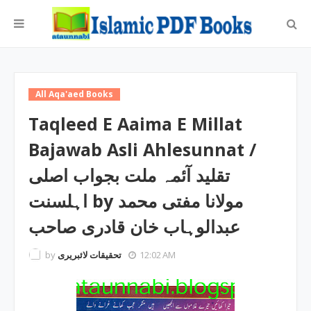
All Aqa'aed Books
Taqleed E Aaima E Millat
Bajawab Asli Ahlesunnat /
تقلید آئمہ ملت بجواب اصلی
اہلسنت by مولانا مفتی محمد
عبدالوہاب خان قادری صاحب
by
تحقیقات لائبریری
12:02 AM