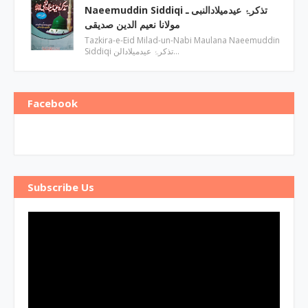
Naeemuddin Siddiqi تذکرۂ عیدمیلادالنبی ـ
مولانا نعیم الدین صدیقی
Tazkira-e-Eid Milad-un-Nabi Maulana Naeemuddin
Siddiqi تذکرۂ عیدمیلادالن…
Facebook
Subscribe Us