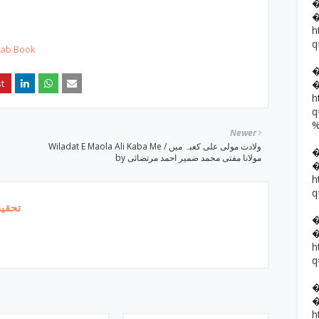
h
q
hab Book
h
Newer
Wiladat E Maola Ali Kaba Me / ولادت مولی علی کعبہ میں
by مولانا مفتی محمد ضمیر احمد مرتضائی
h
q
تحقیق
h
q
h