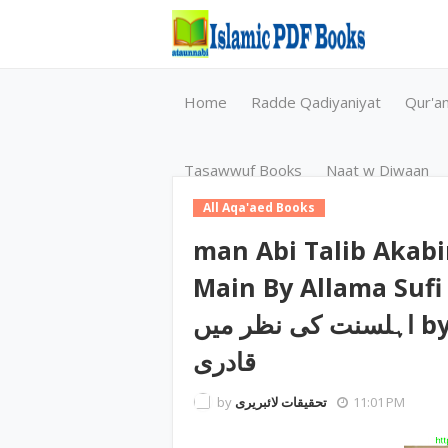
Home
Radde Qadiyaniyat
Qur'a
Tasawwuf Books
Naat w Diwaan
All Aqa'aed Books
man Abi Talib Akabi
Main By Allama Sufi Sardar /اکابرین
اہلسنت کی نظر میں by مولانا صوفی سردار محمد نشان
قادری
by
تحقیقات لائبریری
11:01 PM