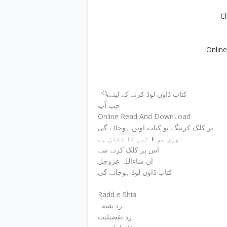
C
Onlin
🔍کتاب ڈاون لوڈ کرنے کے لیئے
جب آپ
Online Read And DownLoad
پر کلک کرینگے تو کتاب اوپن ہوجائے گی
اوپر جو ⬇ تیر کا نشان ہے
اس پر کلک کرنے سے
ان شاءاللہ عزوجل
کتاب ڈاؤن لوڈ ہوجائے گی
Radd e Shia
رد شیعہ
رد تفضیلیت