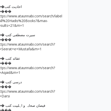
��احادیث کتب
����
ttps://www.ataunnabi.com/search/label
All%20Hadis%20Books?&max-
esults=21&m=1
�� سیرت مصطفی کتب
����
ttps://www.ataunnabi.com/search?
=Seerat+e+Mustafa&m=1
�� عقائد کتب
����
ttps://www.ataunnabi.com/search?
=Aqaid&m=1
�� درسی کتب
����
ttps://www.ataunnabi.com/search?
=Darsi
�� فیضان صحابہ و اہلبیت کتب
����