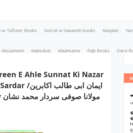
n w Tafseer Books
Seerat w Sawaneh books
Maqalat
Nu
Mazameen
Maktobat
Maahname
Fiqh Books
Darsi B
reen E Ahle Sunnat Ki Nazar
U
ایمان ابی طالب 
❤وانات پر کتب آن لائن مطالعہ اور
h
q