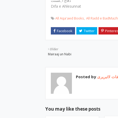
دفاع اہلسنت
Difa e Ahlesunnat
All Aqa'aed Books
All Radd e BadMaz
Older
Mairaaj un Nabi
Posted by
ات لائبریری
You may like these posts