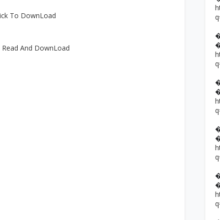
h
lick To DownLoad
q
e Read And DownLoad
h
q
h
q
h
q
h
q