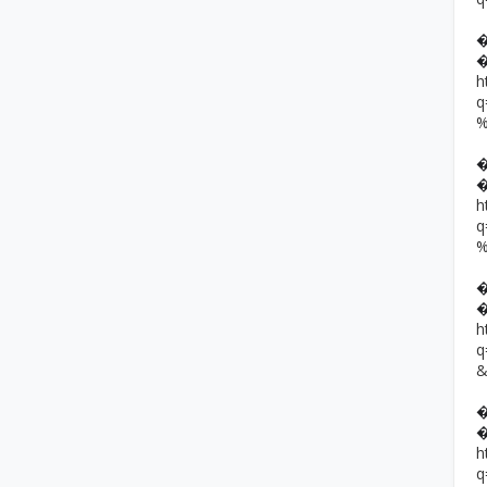
h
h
h
h
q