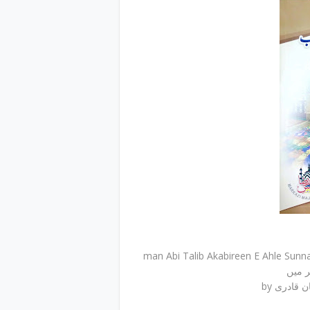
man Abi Talib Akabireen E Ahle Sunnat Ki Na
ر میں
by قادری