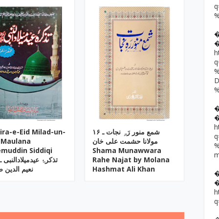
h
h
ira-e-Eid Milad-un-
۱۶ شمع منور رَہِ نجات ـ
 Maulana
مولانا حشمت علی خان
muddin Siddiqi
Shama Munawwara
تذکرۂ عیدمیلادالنبی ـ 
Rahe Najat by Molana
نعیم الدین 
Hashmat Ali Khan
h