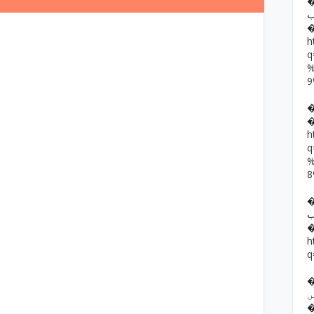
�� حمد رضا
ب
h
h
��  یار خان
ب
h
q
�� ف فرقوں
ں