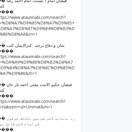
فیضان امام اہلسنت امام ا
کت
����
ttps://www.ataunnabi.com/search?
q=%D8%A7%D9%85%D8%A7%D9%85+
%D8%A7%DB%81%D9%84%D8%B3%D
9%86%D8%AA&m=1
�� شان و دفاع ترجمہ کنزالایمان کتب
����
ttps://www.ataunnabi.com/search?
q=%DA%A9%D9%86%D8%B2%D8%A7
%D9%84%D8%A7%DB%8C%D9%85%D
8%A7%D9%86&m=1
فیضان حکیم الامت مفتی احمد
کت
����
ttps://www.ataunnabi.com/search?
=Hakeem+ul+Ummat&m=1
رد بدمذہب کتب جس میں مختل
کی تمام کتب شامل ہی
����