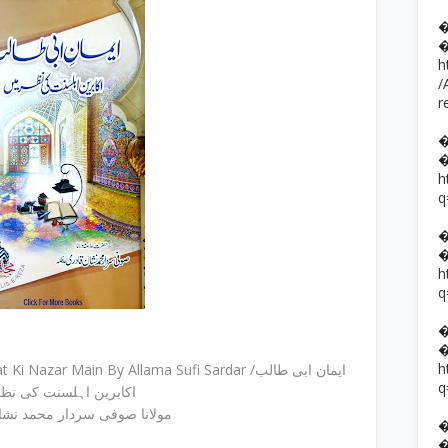
h
/
r
h
q
h
q
h
zar Main By Allama Sufi Sardar /ایمان ابی طالب
q
اکابرین اہلسنت کی نظ
مولانا صوفی سردار محمد نشان 