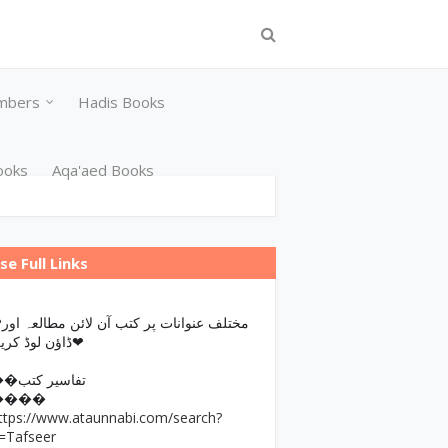
mbers
Hadis Books
ooks
Aqa'aed Books
se Full Links
مختلف عن
ڈاؤن لوڈ کریں❤
��تفاسیر کتب
����
ttps://www.ataunnabi.com/search?
=Tafseer