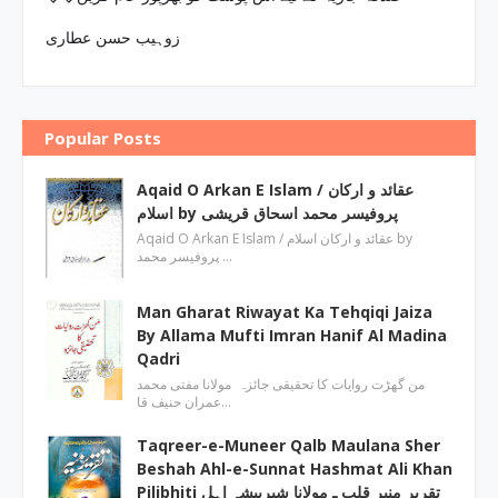
زوہیب حسن عطاری
Popular Posts
Aqaid O Arkan E Islam / عقائد و ارکان
اسلام by پروفیسر محمد اسحاق قریشی
Aqaid O Arkan E Islam / عقائد و ارکان اسلام by
پروفیسر محمد …
Man Gharat Riwayat Ka Tehqiqi Jaiza
By Allama Mufti Imran Hanif Al Madina
Qadri
من گھڑت روایات کا تحقیقی جائزہ مولانا مفتی محمد
عمران حنیف قا…
Taqreer-e-Muneer Qalb Maulana Sher
Beshah Ahl-e-Sunnat Hashmat Ali Khan
Pilibhiti تقریر منیر قلب ـ مولانا شیربیشہ اہل