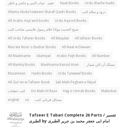
عقیدہ حیات النبی و حاضر و ناظر
Naat Books
Urdu Sharhe hadis
Allama Abdul Hakeem Sharaf Qadri Books
درود و سلام کتب
All Arabic Aqa'aed books
Urdu Aqa'ed Books
شیخ الحدیث مولانا غلام رسول قاسمی صاحب کتب
All Urdu Tafseer Books
All Maqalat
All tafseer Books
Mas'ala Noor o Bashar Books
All Naat w Diwaan
All Maahname
Islamiyat
Arabic Fiqh Books
All Number
All Mantiq Books
Maahnama Kanzul Iman
مسلک آن لائن شمارہ
Mazameen
Hadis Books
Urdu Taswwuf Books
All Qur'an w Tafseer Book
Sah Mahi Pegham e Nipal
کتب خطبات
Do Mahi Al Raza
Hajj o Umrah Books
Maktobat
english
us
مسائل قربانی کتب
Tafseer E Tabari Complete 26 Parts / تفسیر
الطبری by امام ابی جعفر محمد بن جریر الطبری