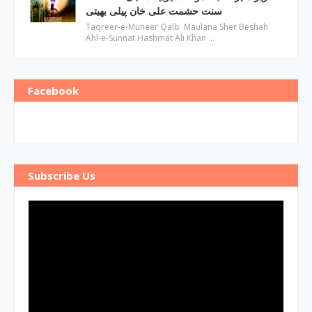
سنت حشمت علی خان پیلی بھیتی
Taqreer-e-Muneer Qalb Maulana Sher Beshah
Ahl-e-Sunnat Hashmat Ali Khan …
Facebook
Subscribe Us