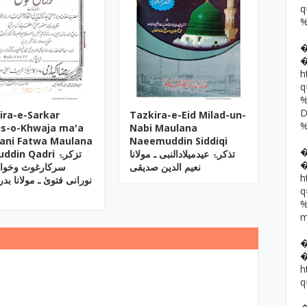
h
ira-e-Sarkar
Tazkira-e-Eid Milad-un-
s-o-Khwaja ma'a
Nabi Maulana
ani Fatwa Maulana
Naeemuddin Siddiqi
تذکرۂ عیدمیلادالنبی ـ مولانا
din Qadri تزکرۂ
نعیم الدین صدیقی
سرکارغوث وخواج
h
نورانی فتویٰ ـ مولانا بدر
h