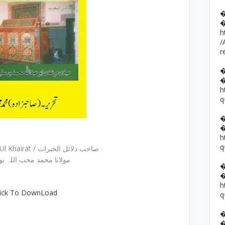
h
/
r
h
q
h
q
Sahib E Dalail Ul Khairat / صاحب دلائل الخیرات
مولانا محمد محب اللہ نوری
h
lick To DownLoad
q