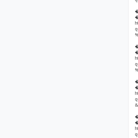
h
h
h
h
q