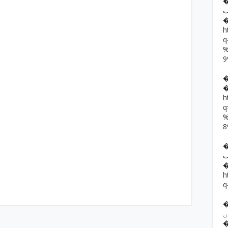
�� حمد رضا
ب
h
h
��  یار خان
ب
h
q
�� ف فرقوں
ں