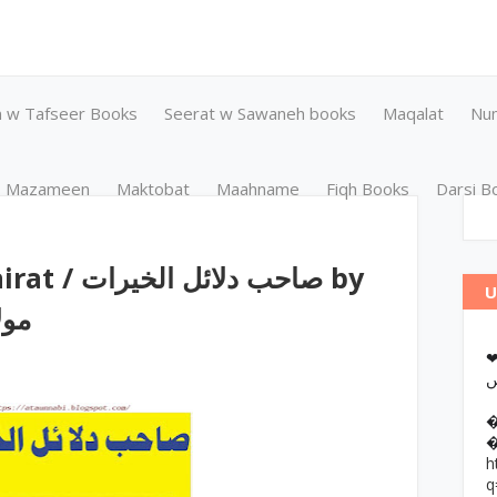
n w Tafseer Books
Seerat w Sawaneh books
Maqalat
Nu
Mazameen
Maktobat
Maahname
Fiqh Books
Darsi B
صاحب دلا by
U
مول
❤وانات پر کتب آن لائن مطالعہ اور
h
q