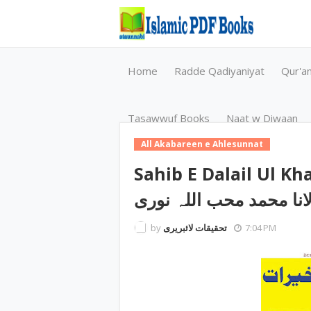
Home
Radde Qadiyaniyat
Qur'a
Tasawwuf Books
Naat w Diwaan
All Akabareen e Ahlesunnat
Sahib E Dalail Ul Khairat / ئل الخیرات
انا محمد محب اللہ نوری
by
تحقیقات لائبریری
7:04 PM