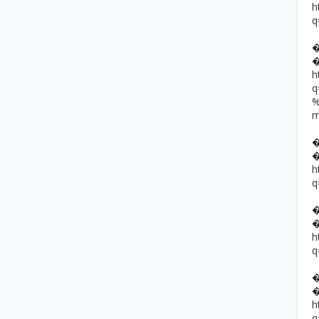
h
q
h
h
q
h
q
h
q