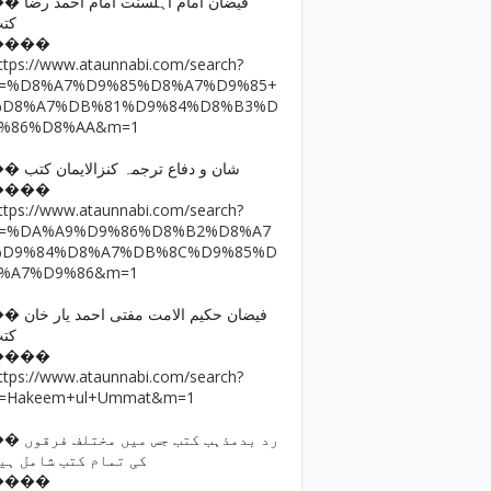
فیضان امام اہلسنت امام ا
کت
����
ttps://www.ataunnabi.com/search?
q=%D8%A7%D9%85%D8%A7%D9%85+
%D8%A7%DB%81%D9%84%D8%B3%D
9%86%D8%AA&m=1
�� شان و دفاع ترجمہ کنزالایمان کتب
����
ttps://www.ataunnabi.com/search?
q=%DA%A9%D9%86%D8%B2%D8%A7
%D9%84%D8%A7%DB%8C%D9%85%D
8%A7%D9%86&m=1
فیضان حکیم الامت مفتی احمد
کت
����
ttps://www.ataunnabi.com/search?
=Hakeem+ul+Ummat&m=1
رد بدمذہب کتب جس میں مختل
کی تمام کتب شامل ہی
����