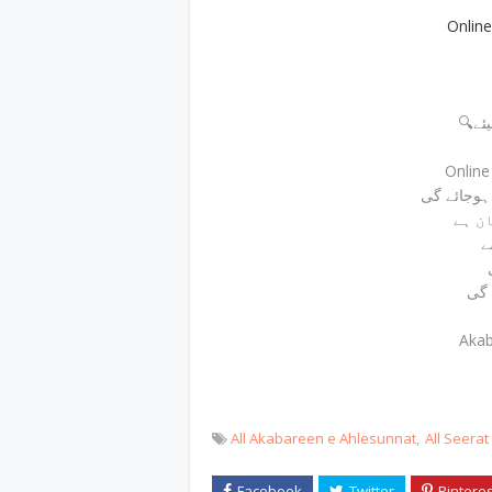
Onlin
🔍ے
Onlin
ے
 گی
Akab
All Akabareen e Ahlesunnat
All Seera