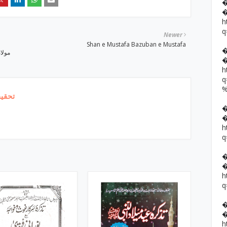
h
q
Newer
Shan e Mustafa Bazuban e Mustafa
h
تحقیق
h
q
h
q
h