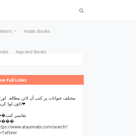
mbers
Hadis Books
ooks
Aqa'aed Books
se Full Links
مختلف عن
ڈاؤن لوڈ کریں❤
��تفاسیر کتب
����
ttps://www.ataunnabi.com/search?
=Tafseer