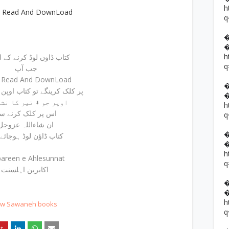
h
e Read And DownLoad
q
h
کتاب ڈاون لوڈ کرنے کے لیئ
q
جب آپ
e Read And DownLoad
پر کلک کرینگے تو کتاب اوپن ہوجائے گی
اوپر جو ⬇ تیر کا نشان ہے
h
اس پر کلک کرنے س
q
ان شاءاللہ عزوجل
کتاب ڈاؤن لوڈ ہوجائے
h
areen e Ahlesunnat
q
اکابرین اہلسنت
h
t w Sawaneh books
q