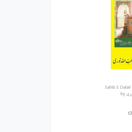
by 
C