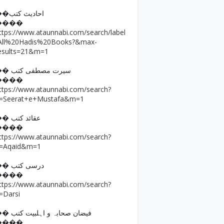
��احادیث کتب
����
ttps://www.ataunnabi.com/search/label
All%20Hadis%20Books?&max-
esults=21&m=1
�� سیرت مصطفی کتب
����
ttps://www.ataunnabi.com/search?
=Seerat+e+Mustafa&m=1
�� عقائد کتب
����
ttps://www.ataunnabi.com/search?
=Aqaid&m=1
�� درسی کتب
����
ttps://www.ataunnabi.com/search?
=Darsi
�� فیضان صحابہ و اہلبیت کتب
����