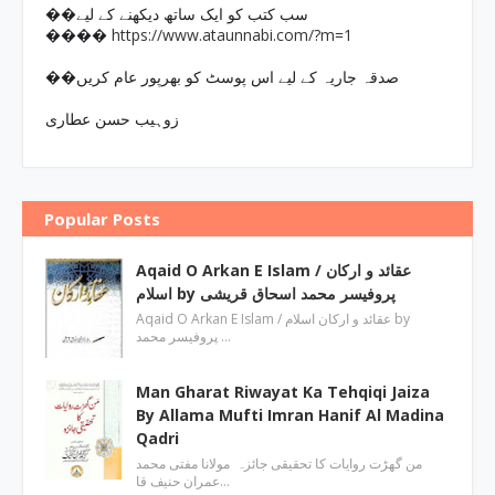
��سب کتب کو ایک ساتھ دیکھنے کے لیے
https://www.ataunnabi.com/?m=1
����
��صدقہ جاریہ کے لیے اس پوسٹ کو بھرپور عام کریں
زوہیب حسن عطاری
Popular Posts
Aqaid O Arkan E Islam / عقائد و ارکان
اسلام by پروفیسر محمد اسحاق قریشی
Aqaid O Arkan E Islam / عقائد و ارکان اسلام by
پروفیسر محمد …
Man Gharat Riwayat Ka Tehqiqi Jaiza
By Allama Mufti Imran Hanif Al Madina
Qadri
من گھڑت روایات کا تحقیقی جائزہ مولانا مفتی محمد
عمران حنیف قا…