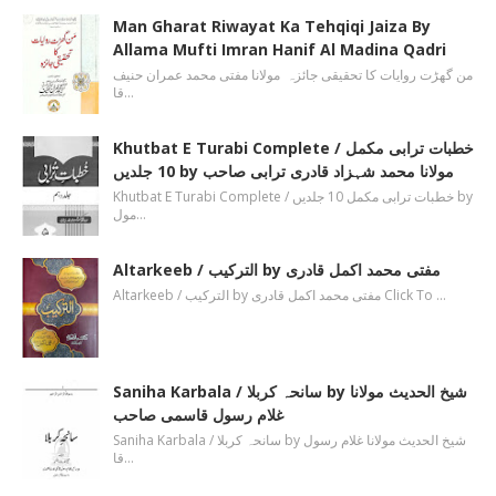
Man Gharat Riwayat Ka Tehqiqi Jaiza By
Allama Mufti Imran Hanif Al Madina Qadri
من گھڑت روایات کا تحقیقی جائزہ مولانا مفتی محمد عمران حنیف
قا…
Khutbat E Turabi Complete / خطبات ترابی مکمل
10 جلدیں by مولانا محمد شہزاد قادری ترابی صاحب
Khutbat E Turabi Complete / خطبات ترابی مکمل 10 جلدیں by
مول…
Altarkeeb / الترکیب by مفتی محمد اکمل قادری
Altarkeeb / الترکیب by مفتی محمد اکمل قادری Click To …
Saniha Karbala / سانحہ کربلا by شیخ الحدیث مولانا
غلام رسول قاسمی صاحب
Saniha Karbala / سانحہ کربلا by شیخ الحدیث مولانا غلام رسول
قا…