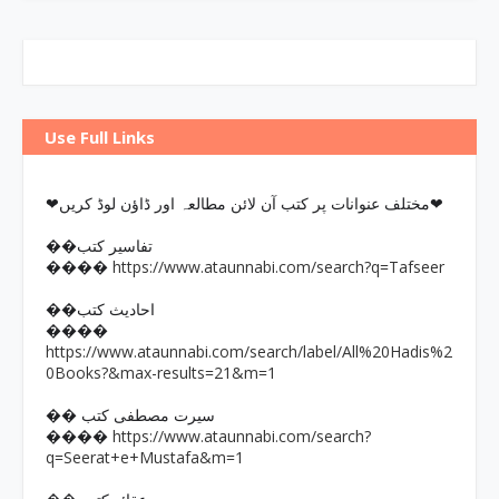
Use Full Links
❤مختلف عنوانات پر کتب آن لائن مطالعہ اور ڈاؤن لوڈ کریں❤
��تفاسیر کتب
https://www.ataunnabi.com/search?q=Tafseer
����
��احادیث کتب
����
https://www.ataunnabi.com/search/label/All%20Hadis%2
0Books?&max-results=21&m=1
�� سیرت مصطفی کتب
https://www.ataunnabi.com/search?
����
q=Seerat+e+Mustafa&m=1