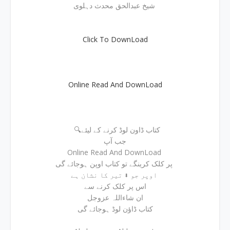
شیخ عبدالحق محدث دہلوی
Click To DownLoad
Online Read And DownLoad
🔍کتاب ڈاون لوڈ کرنے کے لیئے
جب آپ
Online Read And DownLoad
پر کلک کرینگے تو کتاب اوپن ہوجائے گی
اوپر جو ⬇ تیر کا نشان ہے
اس پر کلک کرنے سے
ان شاءاللہ عزوجل
کتاب ڈاؤن لوڈ ہوجائے گی