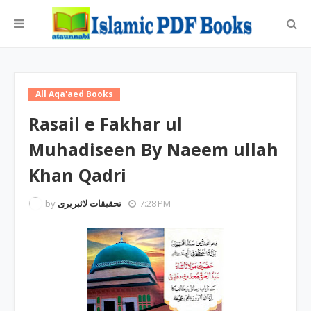
All Aqa'aed Books
Rasail e Fakhar ul
Muhadiseen By Naeem ullah
Khan Qadri
by
تحقیقات لائبریری
7:28 PM