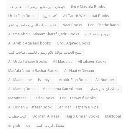
فیضان امیر معاویہ رضی اللہ تعالی عنہ
ilm e Mustafa Books
Urdu Fiqh Books
کتب تاریخ
All Taqrir W Khitabat Books
عقیدہ حیات النبی و حاضر و ناظر
Naat Books
Urdu Sharhe hadis
Allama Abdul Hakeem Sharaf Qadri Books
درود و سلام کتب
All Arabic Aqa'aed books
Urdu Aqa'ed Books
شیخ الحدیث مولانا غلام رسول قاسمی صاحب کتب
All Urdu Tafseer Books
All Maqalat
All tafseer Books
Mas'ala Noor o Bashar Books
All Naat w Diwaan
All Maahname
Islamiyat
Arabic Fiqh Books
All Number
All Mantiq Books
Maahnama Kanzul Iman
مسلک آن لائن شمارہ
Mazameen
Hadis Books
Urdu Taswwuf Books
All Qur'an w Tafseer Book
Sah Mahi Pegham e Nipal
کتب خطبات
Do Mahi Al Raza
Hajj o Umrah Books
Maktobat
english
us
مسائل قربانی کتب