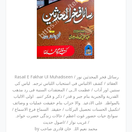
Rasail E Fakhar Ul Muhadiseen / رسائل فخر المحدثین نور
العقائد / کشف الالتباس فی استحباب اللباس ترجمہ لباس کی
سنتیں اور آداب / عظمت الہی / المعتقدات السنیة فی رد مذھب
القدریة والجبریة بنام جبر و قدر / ذکر و فکر /تنبیہ اولی الالباب
بالمواظتہ علی الادعیتہ والا حزاب بنام حقیقت عملیات و وضائف
/تکمیل الحسنات تحصیل البرکات / حقیقتہ السماع فرع الاسماع /
سوانح حیات حضور غوث اعظم / حالات زندگی حضرت خواجہ
غریب نواز / /اصول حدیث /
by محمد نعیم اللہ خان قادری صاحب